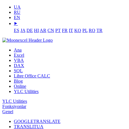
UA
RU
EN
⯈
ES
JA
DE
HI
AR
CN
PT
FR
IT
KO
PL
RO
TR
Ana
Excel
VBA
DAX
SQL
Libre Office CALC
Blog
Online
YLC Utilities
YLC Utilities
Fonksiyonlar
Genel
GOOGLETRANSLATE
TRANSLITUA