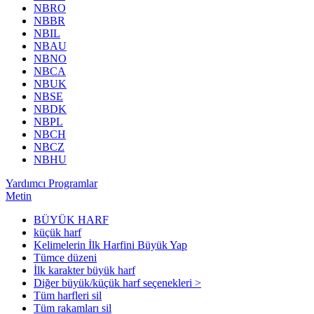
NBRO
NBBR
NBIL
NBAU
NBNO
NBCA
NBUK
NBSE
NBDK
NBPL
NBCH
NBCZ
NBHU
Yardımcı Programlar
Metin
BÜYÜK HARF
küçük harf
Kelimelerin İlk Harfini Büyük Yap
Tümce düzeni
İlk karakter büyük harf
Diğer büyük/küçük harf seçenekleri >
Tüm harfleri sil
Tüm rakamları sil