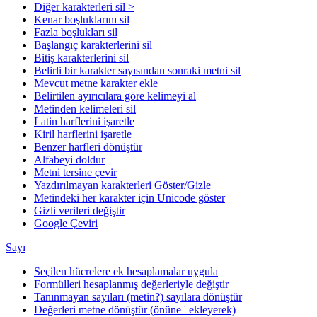
Diğer karakterleri sil >
Kenar boşluklarını sil
Fazla boşlukları sil
Başlangıç karakterlerini sil
Bitiş karakterlerini sil
Belirli bir karakter sayısından sonraki metni sil
Mevcut metne karakter ekle
Belirtilen ayırıcılara göre kelimeyi al
Metinden kelimeleri sil
Latin harflerini işaretle
Kiril harflerini işaretle
Benzer harfleri dönüştür
Alfabeyi doldur
Metni tersine çevir
Yazdırılmayan karakterleri Göster/Gizle
Metindeki her karakter için Unicode göster
Gizli verileri değiştir
Google Çeviri
Sayı
Seçilen hücrelere ek hesaplamalar uygula
Formülleri hesaplanmış değerleriyle değiştir
Tanınmayan sayıları (metin?) sayılara dönüştür
Değerleri metne dönüştür (önüne ' ekleyerek)