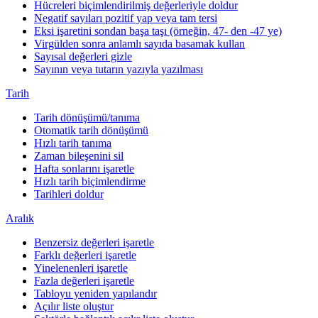
Hücreleri biçimlendirilmiş değerleriyle doldur
Negatif sayıları pozitif yap veya tam tersi
Eksi işaretini sondan başa taşı (örneğin, 47- den -47 ye)
Virgülden sonra anlamlı sayıda basamak kullan
Sayısal değerleri gizle
Sayının veya tutarın yazıyla yazılması
Tarih
Tarih dönüşümü/tanıma
Otomatik tarih dönüşümü
Hızlı tarih tanıma
Zaman bileşenini sil
Hafta sonlarını işaretle
Hızlı tarih biçimlendirme
Tarihleri doldur
Aralık
Benzersiz değerleri işaretle
Farklı değerleri işaretle
Yinelenenleri işaretle
Fazla değerleri işaretle
Tabloyu yeniden yapılandır
Açılır liste oluştur