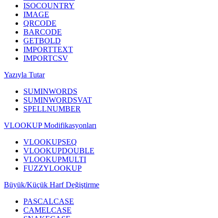
ISOCOUNTRY
IMAGE
QRCODE
BARCODE
GETBOLD
IMPORTTEXT
IMPORTCSV
Yazıyla Tutar
SUMINWORDS
SUMINWORDSVAT
SPELLNUMBER
VLOOKUP Modifikasyonları
VLOOKUPSEQ
VLOOKUPDOUBLE
VLOOKUPMULTI
FUZZYLOOKUP
Büyük/Küçük Harf Değiştirme
PASCALCASE
CAMELCASE