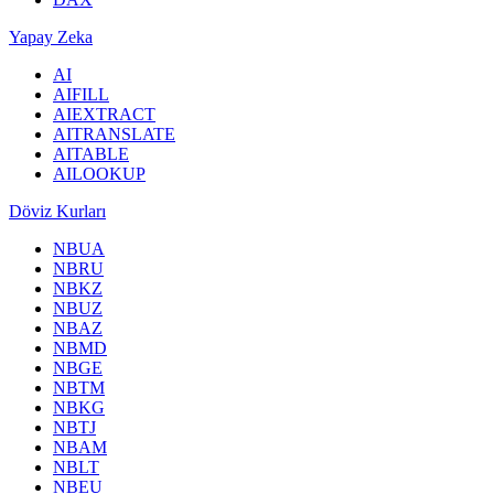
Yapay Zeka
AI
AIFILL
AIEXTRACT
AITRANSLATE
AITABLE
AILOOKUP
Döviz Kurları
NBUA
NBRU
NBKZ
NBUZ
NBAZ
NBMD
NBGE
NBTM
NBKG
NBTJ
NBAM
NBLT
NBEU