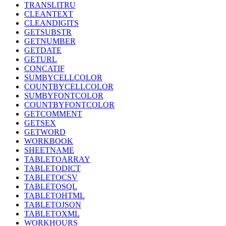
TRANSLITRU
CLEANTEXT
CLEANDIGITS
GETSUBSTR
GETNUMBER
GETDATE
GETURL
CONCATIF
SUMBYCELLCOLOR
COUNTBYCELLCOLOR
SUMBYFONTCOLOR
COUNTBYFONTCOLOR
GETCOMMENT
GETSEX
GETWORD
WORKBOOK
SHEETNAME
TABLETOARRAY
TABLETODICT
TABLETOCSV
TABLETOSQL
TABLETOHTML
TABLETOJSON
TABLETOXML
WORKHOURS