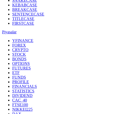
SNAKECASE
KEBABCASE
BREAKCASE
SENTENCECASE
TITLECASE
FIRSTCASE
Piyasalar
YFINANCE
FOREX
CRYPTO
STOCK
BONDS
OPTIONS
FUTURES
ETF
FUNDS
PROFILE
FINANCIALS
STATISTICS
DIVIDEND
CAC_40
FTSE100
NIKKEI225
DAX