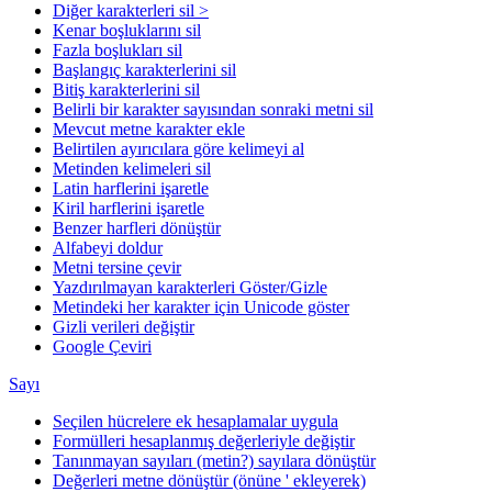
Diğer karakterleri sil >
Kenar boşluklarını sil
Fazla boşlukları sil
Başlangıç karakterlerini sil
Bitiş karakterlerini sil
Belirli bir karakter sayısından sonraki metni sil
Mevcut metne karakter ekle
Belirtilen ayırıcılara göre kelimeyi al
Metinden kelimeleri sil
Latin harflerini işaretle
Kiril harflerini işaretle
Benzer harfleri dönüştür
Alfabeyi doldur
Metni tersine çevir
Yazdırılmayan karakterleri Göster/Gizle
Metindeki her karakter için Unicode göster
Gizli verileri değiştir
Google Çeviri
Sayı
Seçilen hücrelere ek hesaplamalar uygula
Formülleri hesaplanmış değerleriyle değiştir
Tanınmayan sayıları (metin?) sayılara dönüştür
Değerleri metne dönüştür (önüne ' ekleyerek)