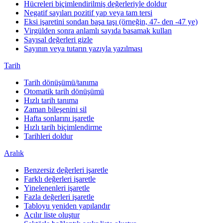
Hücreleri biçimlendirilmiş değerleriyle doldur
Negatif sayıları pozitif yap veya tam tersi
Eksi işaretini sondan başa taşı (örneğin, 47- den -47 ye)
Virgülden sonra anlamlı sayıda basamak kullan
Sayısal değerleri gizle
Sayının veya tutarın yazıyla yazılması
Tarih
Tarih dönüşümü/tanıma
Otomatik tarih dönüşümü
Hızlı tarih tanıma
Zaman bileşenini sil
Hafta sonlarını işaretle
Hızlı tarih biçimlendirme
Tarihleri doldur
Aralık
Benzersiz değerleri işaretle
Farklı değerleri işaretle
Yinelenenleri işaretle
Fazla değerleri işaretle
Tabloyu yeniden yapılandır
Açılır liste oluştur