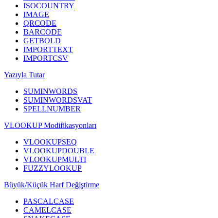
ISOCOUNTRY
IMAGE
QRCODE
BARCODE
GETBOLD
IMPORTTEXT
IMPORTCSV
Yazıyla Tutar
SUMINWORDS
SUMINWORDSVAT
SPELLNUMBER
VLOOKUP Modifikasyonları
VLOOKUPSEQ
VLOOKUPDOUBLE
VLOOKUPMULTI
FUZZYLOOKUP
Büyük/Küçük Harf Değiştirme
PASCALCASE
CAMELCASE