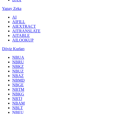
Yapay Zeka
AI
AIFILL
AIEXTRACT
AITRANSLATE
AITABLE
AILOOKUP
Döviz Kurları
NBUA
NBRU
NBKZ
NBUZ
NBAZ
NBMD
NBGE
NBTM
NBKG
NBTJ
NBAM
NBLT
NBEU