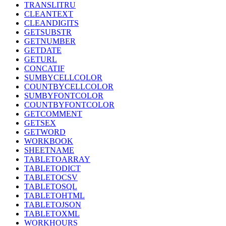
TRANSLITRU
CLEANTEXT
CLEANDIGITS
GETSUBSTR
GETNUMBER
GETDATE
GETURL
CONCATIF
SUMBYCELLCOLOR
COUNTBYCELLCOLOR
SUMBYFONTCOLOR
COUNTBYFONTCOLOR
GETCOMMENT
GETSEX
GETWORD
WORKBOOK
SHEETNAME
TABLETOARRAY
TABLETODICT
TABLETOCSV
TABLETOSQL
TABLETOHTML
TABLETOJSON
TABLETOXML
WORKHOURS