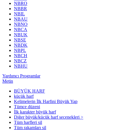
NBRO
NBBR
NBIL
NBAU
NBNO
NBCA
NBUK
NBSE
NBDK
NBPL
NBCH
NBCZ
NBHU
Yardımcı Programlar
Metin
BÜYÜK HARF
küçük harf
Kelimelerin İlk Harfini Büyük Yap
Tümce düzeni
İlk karakter büyük harf
Diğer büyük/küçük harf seçenekleri >
Tüm harfleri sil
Tüm rakamları sil