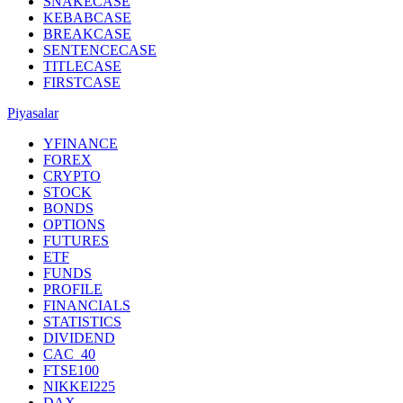
SNAKECASE
KEBABCASE
BREAKCASE
SENTENCECASE
TITLECASE
FIRSTCASE
Piyasalar
YFINANCE
FOREX
CRYPTO
STOCK
BONDS
OPTIONS
FUTURES
ETF
FUNDS
PROFILE
FINANCIALS
STATISTICS
DIVIDEND
CAC_40
FTSE100
NIKKEI225
DAX