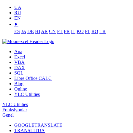
UA
RU
EN
⯈
ES
JA
DE
HI
AR
CN
PT
FR
IT
KO
PL
RO
TR
Ana
Excel
VBA
DAX
SQL
Libre Office CALC
Blog
Online
YLC Utilities
YLC Utilities
Fonksiyonlar
Genel
GOOGLETRANSLATE
TRANSLITUA