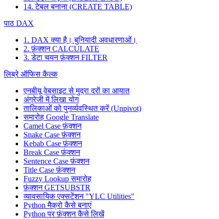
14. टेबल बनाना (CREATE TABLE)
पाठ DAX
1. DAX क्या है। बुनियादी अवधारणाओं।
2. फ़ंक्शन CALCULATE
3. डेटा चयन फ़ंक्शन FILTER
लिब्रे ऑफिस कैल्क
एनबीयू वेबसाइट से मुद्रा दरों का आयात
अंग्रेजी में लिखा योग
तालिकाओं को पुनर्व्यवस्थित करें (Unpivot)
समारोह
Google Translate
Camel Case फ़ंक्शन
Snake Case फ़ंक्शन
Kebab Case फ़ंक्शन
Break Case फ़ंक्शन
Sentence Case फ़ंक्शन
Title Case फ़ंक्शन
Fuzzy Lookup
समारोह
फ़ंक्शन GETSUBSTR
व्यावसायिक एक्सटेंशन "YLC Utilities"
Python मैक्रो कैसे बनाएं
Python पर फ़ंक्शन कैसे लिखें