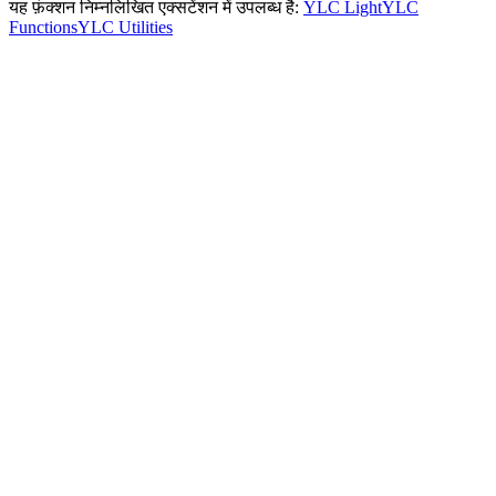
यह फ़ंक्शन निम्नलिखित एक्सटेंशन में उपलब्ध है:
YLC Light
YLC
Functions
YLC Utilities