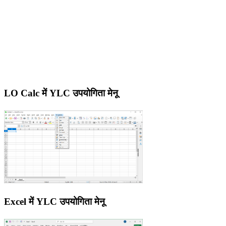
LO Calc में YLC उपयोगिता मेनू
Excel में YLC उपयोगिता मेनू