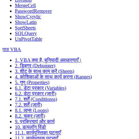
MergeCell
PasswordRemover
ShowCyrylic
ShowLatin
SortSheets
SQLQuery
UnPivotTable
पाठ VBA
1. VBA क्या है, बुनियादी अवधारणाएँ।
2. डिबगर (Debugger)
3. शीट के साथ काम करें (Sheets)
4. कोशिकाओं के साथ कार्य करना (Ranges)
5. गुण (Properties)
6.1. डेटा प्रकार (Variables)
6.2. डेटा प्रकार (जारी)
7.1. शर्तें (Conditionss)
7.2. शर्तें (जारी)
8.1. लूप्स (Loops)
8.2. चक्र (जारी)
9. प्रक्रियाएं और कार्य
10. डायलॉग विंडो
11.1. कार्यपुस्तिका घटनाएँ
11.2. कार्यपत्रक घटनाएँ