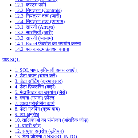
12.1. कस्टम फॉर्म
12.2. नियंत्रण (Controls)
12.3. नियंत्रण तत्व (जारी)
12.4. नियंत्रण तत्व (व्यायाम)
13.1. सारणी (Arrays)
13.2. सारणियाँ (जारी)
13.3. सारणी (व्यायाम)
14.1. Excel फ़ंक्शंस का उपयोग करना
14.2. एक कस्टम फ़ंक्शन बनाना
पाठ SQL
1. SQL भाषा, बुनियादी अवधारणाएँ।
2. डेटा चयन (चयन करें)
3. डेटा सॉर्टिंग (क्रमानुसार)
4. डेटा फ़िल्टरिंग (कहां)
5. मेटाचैक्टर का उपयोग (जैसे)
6. गणना (गणना) फ़ील्ड
7. डाटा प्रोसेसिंग कार्य
8. डेटा ग्रुपिंग (ग्रुप बाय)
9. उप-अनुरोध
10. तालिकाओं का संयोजन (आंतरिक जोड़)
11. बाहरी जोड़
12. संयुक्त अनुरोध (यूनियन)
13. डेटा जोड़ना (INSERT INTO)