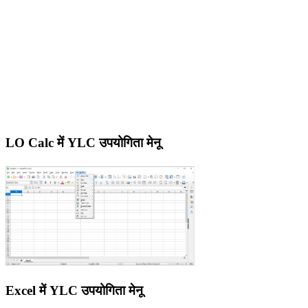
LO Calc में YLC उपयोगिता मेनू
Excel में YLC उपयोगिता मेनू