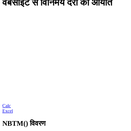
वेबसाइट से विनिमय दरों का आयात
Calc
Excel
NBTM() विवरण