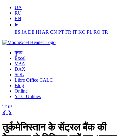
UA
RU
EN
⯈
ES
JA
DE
HI
AR
CN
PT
FR
IT
KO
PL
RO
TR
मुख्य
Excel
VBA
DAX
SQL
Libre Office CALC
Blog
Online
YLC Utilities
TOP
❮
❯
तुर्कमेनिस्तान के सेंट्रल बैंक की