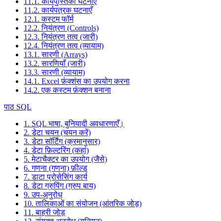
11.1. कार्यपुस्तिका घटनाएँ
11.2. कार्यपत्रक घटनाएँ
12.1. कस्टम फॉर्म
12.2. नियंत्रण (Controls)
12.3. नियंत्रण तत्व (जारी)
12.4. नियंत्रण तत्व (व्यायाम)
13.1. सारणी (Arrays)
13.2. सारणियाँ (जारी)
13.3. सारणी (व्यायाम)
14.1. Excel फ़ंक्शंस का उपयोग करना
14.2. एक कस्टम फ़ंक्शन बनाना
पाठ SQL
1. SQL भाषा, बुनियादी अवधारणाएँ।
2. डेटा चयन (चयन करें)
3. डेटा सॉर्टिंग (क्रमानुसार)
4. डेटा फ़िल्टरिंग (कहां)
5. मेटाचैक्टर का उपयोग (जैसे)
6. गणना (गणना) फ़ील्ड
7. डाटा प्रोसेसिंग कार्य
8. डेटा ग्रुपिंग (ग्रुप बाय)
9. उप-अनुरोध
10. तालिकाओं का संयोजन (आंतरिक जोड़)
11. बाहरी जोड़