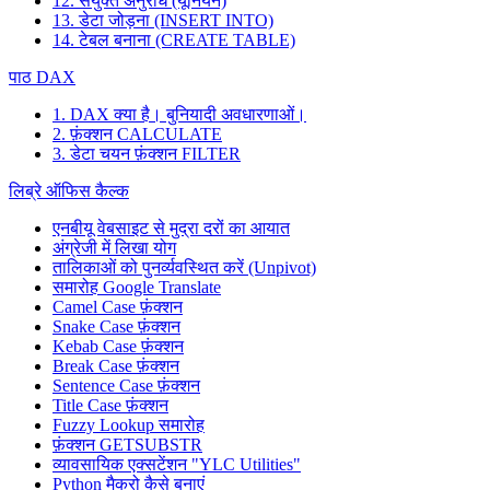
12. संयुक्त अनुरोध (यूनियन)
13. डेटा जोड़ना (INSERT INTO)
14. टेबल बनाना (CREATE TABLE)
पाठ DAX
1. DAX क्या है। बुनियादी अवधारणाओं।
2. फ़ंक्शन CALCULATE
3. डेटा चयन फ़ंक्शन FILTER
लिब्रे ऑफिस कैल्क
एनबीयू वेबसाइट से मुद्रा दरों का आयात
अंग्रेजी में लिखा योग
तालिकाओं को पुनर्व्यवस्थित करें (Unpivot)
समारोह
Google Translate
Camel Case फ़ंक्शन
Snake Case फ़ंक्शन
Kebab Case फ़ंक्शन
Break Case फ़ंक्शन
Sentence Case फ़ंक्शन
Title Case फ़ंक्शन
Fuzzy Lookup
समारोह
फ़ंक्शन GETSUBSTR
व्यावसायिक एक्सटेंशन "YLC Utilities"
Python मैक्रो कैसे बनाएं