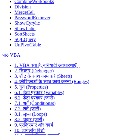
CombineWorkbooks
Division
MergeCell
PasswordRemover
ShowCyrylic
ShowLatin
SortSheets
SQLQuery
UnPivotTable
पाठ VBA
1. VBA क्या है, बुनियादी अवधारणाएँ।
2. डिबगर (Debugger)
3. शीट के साथ काम करें (Sheets)
4. कोशिकाओं के साथ कार्य करना (Ranges)
5. गुण (Properties)
6.1. डेटा प्रकार (Variables)
6.2. डेटा प्रकार (जारी)
7.1. शर्तें (Conditionss)
7.2. शर्तें (जारी)
8.1. लूप्स (Loops)
8.2. चक्र (जारी)
9. प्रक्रियाएं और कार्य
10. डायलॉग विंडो