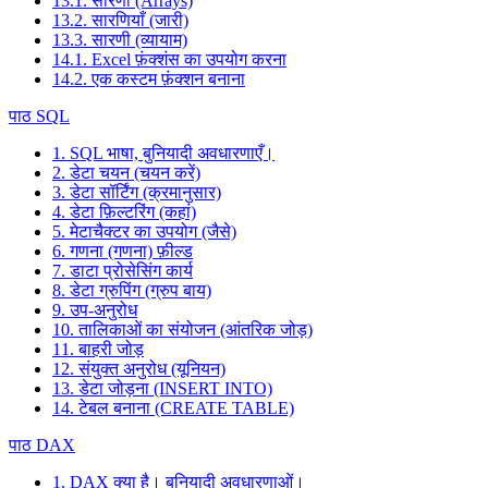
13.1. सारणी (Arrays)
13.2. सारणियाँ (जारी)
13.3. सारणी (व्यायाम)
14.1. Excel फ़ंक्शंस का उपयोग करना
14.2. एक कस्टम फ़ंक्शन बनाना
पाठ SQL
1. SQL भाषा, बुनियादी अवधारणाएँ।
2. डेटा चयन (चयन करें)
3. डेटा सॉर्टिंग (क्रमानुसार)
4. डेटा फ़िल्टरिंग (कहां)
5. मेटाचैक्टर का उपयोग (जैसे)
6. गणना (गणना) फ़ील्ड
7. डाटा प्रोसेसिंग कार्य
8. डेटा ग्रुपिंग (ग्रुप बाय)
9. उप-अनुरोध
10. तालिकाओं का संयोजन (आंतरिक जोड़)
11. बाहरी जोड़
12. संयुक्त अनुरोध (यूनियन)
13. डेटा जोड़ना (INSERT INTO)
14. टेबल बनाना (CREATE TABLE)
पाठ DAX
1. DAX क्या है। बुनियादी अवधारणाओं।