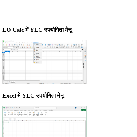
LO Calc में YLC उपयोगिता मेनू
Excel में YLC उपयोगिता मेनू