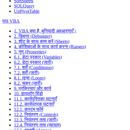
SortSheets
SQLQuery
UnPivotTable
पाठ VBA
1. VBA क्या है, बुनियादी अवधारणाएँ।
2. डिबगर (Debugger)
3. शीट के साथ काम करें (Sheets)
4. कोशिकाओं के साथ कार्य करना (Ranges)
5. गुण (Properties)
6.1. डेटा प्रकार (Variables)
6.2. डेटा प्रकार (जारी)
7.1. शर्तें (Conditionss)
7.2. शर्तें (जारी)
8.1. लूप्स (Loops)
8.2. चक्र (जारी)
9. प्रक्रियाएं और कार्य
10. डायलॉग विंडो
11.1. कार्यपुस्तिका घटनाएँ
11.2. कार्यपत्रक घटनाएँ
12.1. कस्टम फॉर्म
12.2. नियंत्रण (Controls)
12.3. नियंत्रण तत्व (जारी)
12.4. नियंत्रण तत्व (व्यायाम)