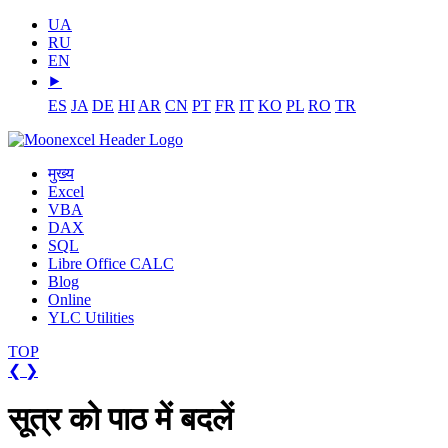
UA
RU
EN
⯈
ES
JA
DE
HI
AR
CN
PT
FR
IT
KO
PL
RO
TR
मुख्य
Excel
VBA
DAX
SQL
Libre Office CALC
Blog
Online
YLC Utilities
TOP
❮
❯
सूत्र को पाठ में बदलें