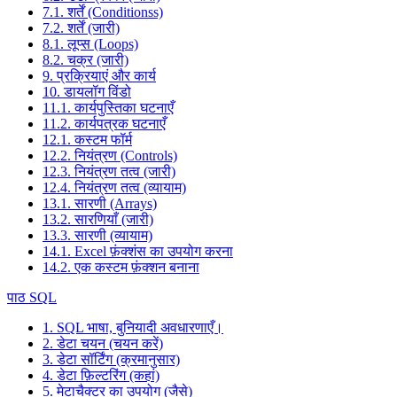
7.1. शर्तें (Conditionss)
7.2. शर्तें (जारी)
8.1. लूप्स (Loops)
8.2. चक्र (जारी)
9. प्रक्रियाएं और कार्य
10. डायलॉग विंडो
11.1. कार्यपुस्तिका घटनाएँ
11.2. कार्यपत्रक घटनाएँ
12.1. कस्टम फॉर्म
12.2. नियंत्रण (Controls)
12.3. नियंत्रण तत्व (जारी)
12.4. नियंत्रण तत्व (व्यायाम)
13.1. सारणी (Arrays)
13.2. सारणियाँ (जारी)
13.3. सारणी (व्यायाम)
14.1. Excel फ़ंक्शंस का उपयोग करना
14.2. एक कस्टम फ़ंक्शन बनाना
पाठ SQL
1. SQL भाषा, बुनियादी अवधारणाएँ।
2. डेटा चयन (चयन करें)
3. डेटा सॉर्टिंग (क्रमानुसार)
4. डेटा फ़िल्टरिंग (कहां)
5. मेटाचैक्टर का उपयोग (जैसे)