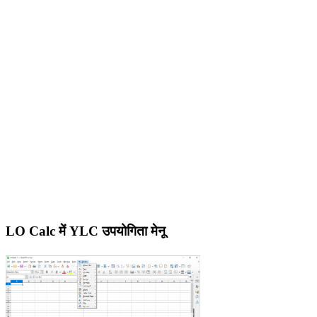
LO Calc में YLC उपयोगिता मेनू