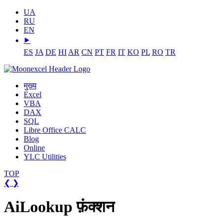
UA
RU
EN
⯈
ES
JA
DE
HI
AR
CN
PT
FR
IT
KO
PL
RO
TR
मुख्य
Excel
VBA
DAX
SQL
Libre Office CALC
Blog
Online
YLC Utilities
TOP
❮
❯
AiLookup फ़ंक्शन