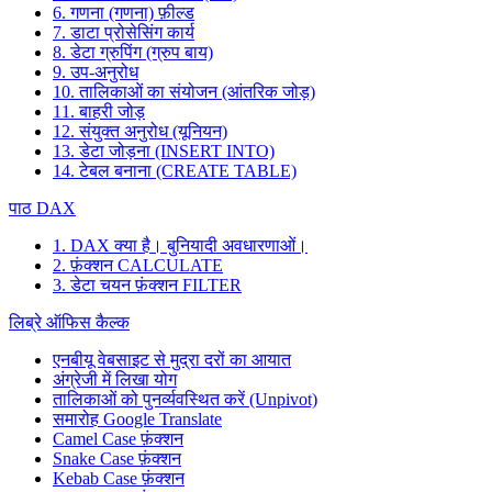
6. गणना (गणना) फ़ील्ड
7. डाटा प्रोसेसिंग कार्य
8. डेटा ग्रुपिंग (ग्रुप बाय)
9. उप-अनुरोध
10. तालिकाओं का संयोजन (आंतरिक जोड़)
11. बाहरी जोड़
12. संयुक्त अनुरोध (यूनियन)
13. डेटा जोड़ना (INSERT INTO)
14. टेबल बनाना (CREATE TABLE)
पाठ DAX
1. DAX क्या है। बुनियादी अवधारणाओं।
2. फ़ंक्शन CALCULATE
3. डेटा चयन फ़ंक्शन FILTER
लिब्रे ऑफिस कैल्क
एनबीयू वेबसाइट से मुद्रा दरों का आयात
अंग्रेजी में लिखा योग
तालिकाओं को पुनर्व्यवस्थित करें (Unpivot)
समारोह
Google Translate
Camel Case फ़ंक्शन
Snake Case फ़ंक्शन
Kebab Case फ़ंक्शन