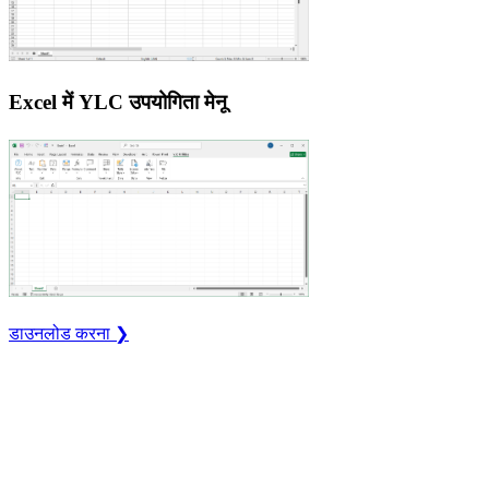
Excel में YLC उपयोगिता मेनू
डाउनलोड करना ❯