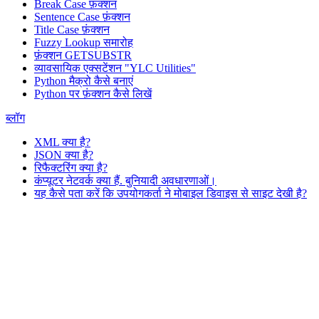
Break Case फ़ंक्शन
Sentence Case फ़ंक्शन
Title Case फ़ंक्शन
Fuzzy Lookup
समारोह
फ़ंक्शन GETSUBSTR
व्यावसायिक एक्सटेंशन "YLC Utilities"
Python मैक्रो कैसे बनाएं
Python पर फ़ंक्शन कैसे लिखें
ब्लॉग
XML क्या है?
JSON क्या है?
रिफैक्टरिंग क्या है?
कंप्यूटर नेटवर्क क्या हैं. बुनियादी अवधारणाओं।
यह कैसे पता करें कि उपयोगकर्ता ने मोबाइल डिवाइस से साइट देखी है?