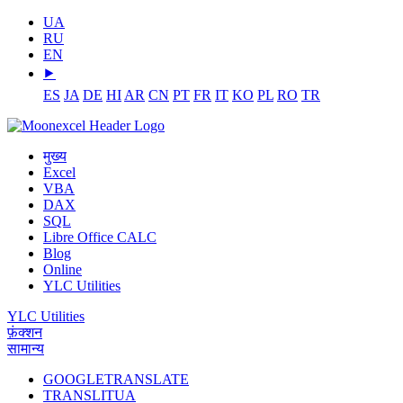
UA
RU
EN
⯈
ES
JA
DE
HI
AR
CN
PT
FR
IT
KO
PL
RO
TR
मुख्य
Excel
VBA
DAX
SQL
Libre Office CALC
Blog
Online
YLC Utilities
YLC Utilities
फ़ंक्शन
सामान्य
GOOGLETRANSLATE
TRANSLITUA