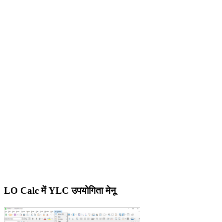
LO Calc में YLC उपयोगिता मेनू