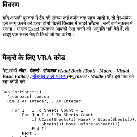
विवरण
यदि आपकी पुस्तक में टैब की संख्या कई दर्जन तक पहुंच जाती है, तो देर-सबेर
इसे लागू करने की इच्छा होगी
किसी किताब में चादरें छाँटना
, उन्हें वर्णानुक्रम में
रखना। मानक Excel उपकरण आपको ऐसा करने की अनुमति नहीं देते हैं, तो
आइए एक सरल मैक्रो लिखें जो यह करेगा।
मैक्रो के लिए VBA कोड
मेनू खोलें
सेवा - मैक्रो - संपादक Visual Basic
(Tools - Macro - Visual
Basic Editor)
,
मॉड्यूल डालें VBA
(मेनू
Insert - Modle
) और इस पाठ को
वहां कॉपी करें:
Sub SortSheets()

  'moonexcel.com.ua

  Dim I As Integer, J As Integer

    For I = 1 To Sheets.Count - 1

        For J = I + 1 To Sheets.Count

            If UCase(Sheets(I).Name) > UCase(Sheets(J).
                Sheets(J).Move Before:=Sheets(I)

            End If

        Next J
