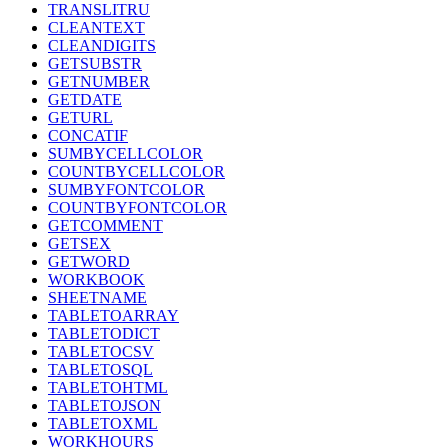
TRANSLITRU
CLEANTEXT
CLEANDIGITS
GETSUBSTR
GETNUMBER
GETDATE
GETURL
CONCATIF
SUMBYCELLCOLOR
COUNTBYCELLCOLOR
SUMBYFONTCOLOR
COUNTBYFONTCOLOR
GETCOMMENT
GETSEX
GETWORD
WORKBOOK
SHEETNAME
TABLETOARRAY
TABLETODICT
TABLETOCSV
TABLETOSQL
TABLETOHTML
TABLETOJSON
TABLETOXML
WORKHOURS