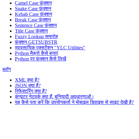
Camel Case फ़ंक्शन
Snake Case फ़ंक्शन
Kebab Case फ़ंक्शन
Break Case फ़ंक्शन
Sentence Case फ़ंक्शन
Title Case फ़ंक्शन
Fuzzy Lookup
समारोह
फ़ंक्शन GETSUBSTR
व्यावसायिक एक्सटेंशन "YLC Utilities"
Python मैक्रो कैसे बनाएं
Python पर फ़ंक्शन कैसे लिखें
ब्लॉग
XML क्या है?
JSON क्या है?
रिफैक्टरिंग क्या है?
कंप्यूटर नेटवर्क क्या हैं. बुनियादी अवधारणाओं।
यह कैसे पता करें कि उपयोगकर्ता ने मोबाइल डिवाइस से साइट देखी है?