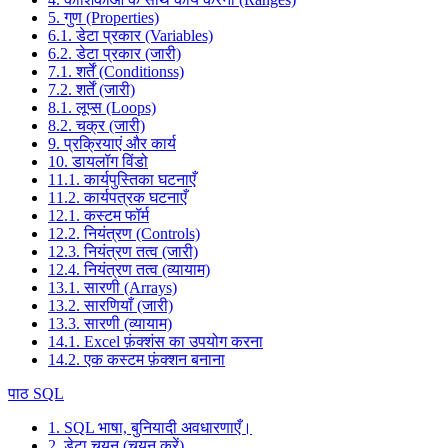
5. गुण (Properties)
6.1. डेटा प्रकार (Variables)
6.2. डेटा प्रकार (जारी)
7.1. शर्तें (Conditionss)
7.2. शर्तें (जारी)
8.1. लूप्स (Loops)
8.2. चक्र (जारी)
9. प्रक्रियाएं और कार्य
10. डायलॉग विंडो
11.1. कार्यपुस्तिका घटनाएँ
11.2. कार्यपत्रक घटनाएँ
12.1. कस्टम फॉर्म
12.2. नियंत्रण (Controls)
12.3. नियंत्रण तत्व (जारी)
12.4. नियंत्रण तत्व (व्यायाम)
13.1. सारणी (Arrays)
13.2. सारणियाँ (जारी)
13.3. सारणी (व्यायाम)
14.1. Excel फ़ंक्शंस का उपयोग करना
14.2. एक कस्टम फ़ंक्शन बनाना
पाठ SQL
1. SQL भाषा, बुनियादी अवधारणाएँ।
2. डेटा चयन (चयन करें)