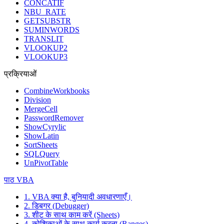
CONCATIF
NBU_RATE
GETSUBSTR
SUMINWORDS
TRANSLIT
VLOOKUP2
VLOOKUP3
प्रक्रियाओं
CombineWorkbooks
Division
MergeCell
PasswordRemover
ShowCyrylic
ShowLatin
SortSheets
SQLQuery
UnPivotTable
पाठ VBA
1. VBA क्या है, बुनियादी अवधारणाएँ।
2. डिबगर (Debugger)
3. शीट के साथ काम करें (Sheets)
4. कोशिकाओं के साथ कार्य करना (Ranges)