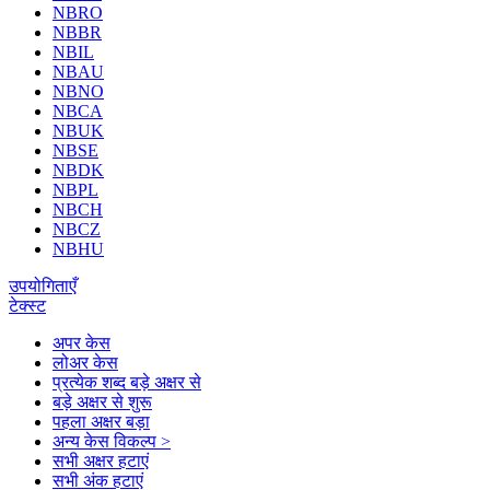
NBRO
NBBR
NBIL
NBAU
NBNO
NBCA
NBUK
NBSE
NBDK
NBPL
NBCH
NBCZ
NBHU
उपयोगिताएँ
टेक्स्ट
अपर केस
लोअर केस
प्रत्येक शब्द बड़े अक्षर से
बड़े अक्षर से शुरू
पहला अक्षर बड़ा
अन्य केस विकल्प >
सभी अक्षर हटाएं
सभी अंक हटाएं