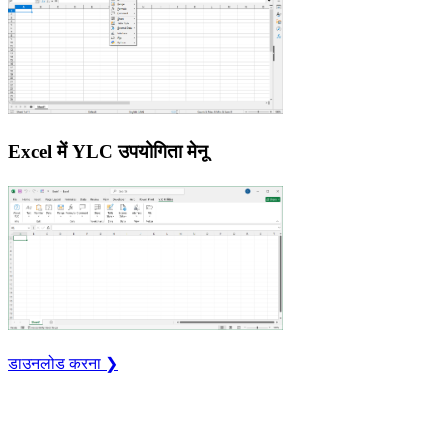
Excel में YLC उपयोगिता मेनू
डाउनलोड करना ❯