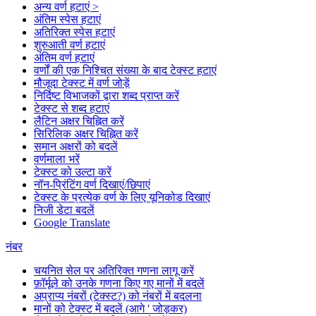
अन्य वर्ण हटाएं >
अंतिम स्पेस हटाएं
अतिरिक्त स्पेस हटाएं
शुरुआती वर्ण हटाएं
अंतिम वर्ण हटाएं
वर्णों की एक निश्चित संख्या के बाद टेक्स्ट हटाएं
मौजूदा टेक्स्ट में वर्ण जोड़ें
निर्दिष्ट विभाजकों द्वारा शब्द प्राप्त करें
टेक्स्ट से शब्द हटाएं
लैटिन अक्षर चिह्नित करें
सिरिलिक अक्षर चिह्नित करें
समान अक्षरों को बदलें
वर्णमाला भरें
टेक्स्ट को उल्टा करें
नॉन-प्रिंटिंग वर्ण दिखाएं/छिपाएं
टेक्स्ट के प्रत्येक वर्ण के लिए यूनिकोड दिखाएं
निजी डेटा बदलें
Google Translate
नंबर
चयनित सेल पर अतिरिक्त गणना लागू करें
फ़ॉर्मूले को उनके गणना किए गए मानों में बदलें
अप्राप्य नंबरों (टेक्स्ट?) को नंबरों में बदलना
मानों को टेक्स्ट में बदलें (आगे ' जोड़कर)