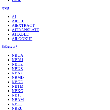
एआई
AI
AIFILL
AIEXTRACT
AITRANSLATE
AITABLE
AILOOKUP
विनिमय दरें
NBUA
NBRU
NBKZ
NBUZ
NBAZ
NBMD
NBGE
NBTM
NBKG
NBTJ
NBAM
NBLT
NBEU