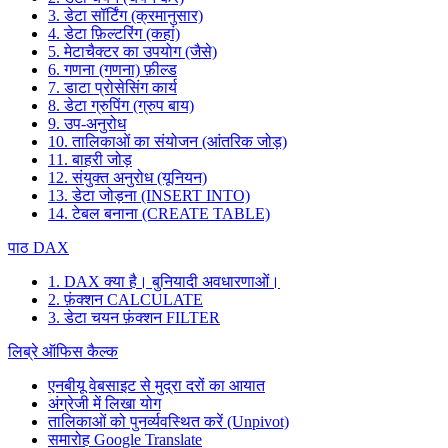
3. डेटा सॉर्टिंग (क्रमानुसार)
4. डेटा फ़िल्टरिंग (कहां)
5. मेटाचैक्टर का उपयोग (जैसे)
6. गणना (गणना) फ़ील्ड
7. डाटा प्रोसेसिंग कार्य
8. डेटा ग्रुपिंग (ग्रुप बाय)
9. उप-अनुरोध
10. तालिकाओं का संयोजन (आंतरिक जोड़)
11. बाहरी जोड़
12. संयुक्त अनुरोध (यूनियन)
13. डेटा जोड़ना (INSERT INTO)
14. टेबल बनाना (CREATE TABLE)
पाठ DAX
1. DAX क्या है। बुनियादी अवधारणाओं।
2. फ़ंक्शन CALCULATE
3. डेटा चयन फ़ंक्शन FILTER
लिब्रे ऑफिस कैल्क
एनबीयू वेबसाइट से मुद्रा दरों का आयात
अंग्रेजी में लिखा योग
तालिकाओं को पुनर्व्यवस्थित करें (Unpivot)
समारोह
Google Translate