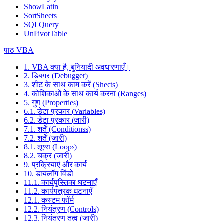
ShowLatin
SortSheets
SQLQuery
UnPivotTable
पाठ VBA
1. VBA क्या है, बुनियादी अवधारणाएँ।
2. डिबगर (Debugger)
3. शीट के साथ काम करें (Sheets)
4. कोशिकाओं के साथ कार्य करना (Ranges)
5. गुण (Properties)
6.1. डेटा प्रकार (Variables)
6.2. डेटा प्रकार (जारी)
7.1. शर्तें (Conditionss)
7.2. शर्तें (जारी)
8.1. लूप्स (Loops)
8.2. चक्र (जारी)
9. प्रक्रियाएं और कार्य
10. डायलॉग विंडो
11.1. कार्यपुस्तिका घटनाएँ
11.2. कार्यपत्रक घटनाएँ
12.1. कस्टम फॉर्म
12.2. नियंत्रण (Controls)
12.3. नियंत्रण तत्व (जारी)