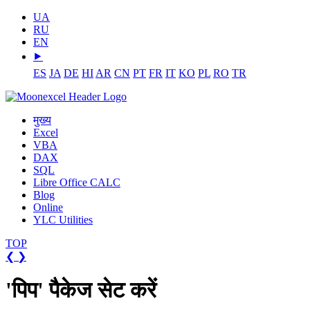
UA
RU
EN
⯈
ES
JA
DE
HI
AR
CN
PT
FR
IT
KO
PL
RO
TR
मुख्य
Excel
VBA
DAX
SQL
Libre Office CALC
Blog
Online
YLC Utilities
TOP
❮
❯
'पिप' पैकेज सेट करें