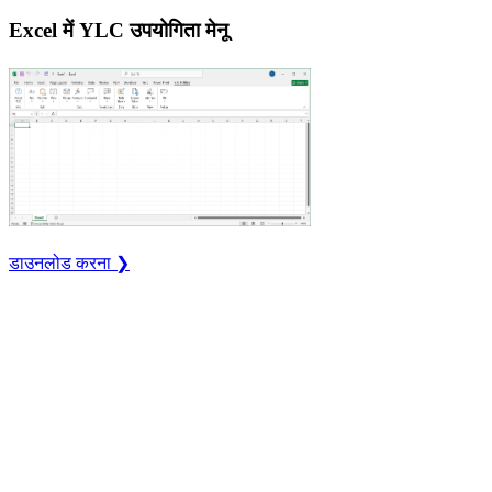
Excel में YLC उपयोगिता मेनू
डाउनलोड करना ❯