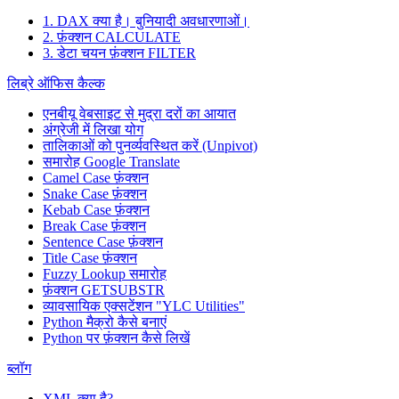
1. DAX क्या है। बुनियादी अवधारणाओं।
2. फ़ंक्शन CALCULATE
3. डेटा चयन फ़ंक्शन FILTER
लिब्रे ऑफिस कैल्क
एनबीयू वेबसाइट से मुद्रा दरों का आयात
अंग्रेजी में लिखा योग
तालिकाओं को पुनर्व्यवस्थित करें (Unpivot)
समारोह
Google Translate
Camel Case फ़ंक्शन
Snake Case फ़ंक्शन
Kebab Case फ़ंक्शन
Break Case फ़ंक्शन
Sentence Case फ़ंक्शन
Title Case फ़ंक्शन
Fuzzy Lookup
समारोह
फ़ंक्शन GETSUBSTR
व्यावसायिक एक्सटेंशन "YLC Utilities"
Python मैक्रो कैसे बनाएं
Python पर फ़ंक्शन कैसे लिखें
ब्लॉग
XML क्या है?