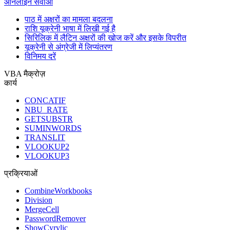
ऑनलाइन सेवाओं
पाठ में अक्षरों का मामला बदलना
राशि यूक्रेनी भाषा में लिखी गई है
सिरिलिक में लैटिन अक्षरों की खोज करें और इसके विपरीत
यूक्रेनी से अंग्रेजी में लिप्यंतरण
विनिमय दरें
VBA मैक्रोज़
कार्य
CONCATIF
NBU_RATE
GETSUBSTR
SUMINWORDS
TRANSLIT
VLOOKUP2
VLOOKUP3
प्रक्रियाओं
CombineWorkbooks
Division
MergeCell
PasswordRemover
ShowCyrylic