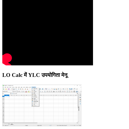
LO Calc में YLC उपयोगिता मेनू