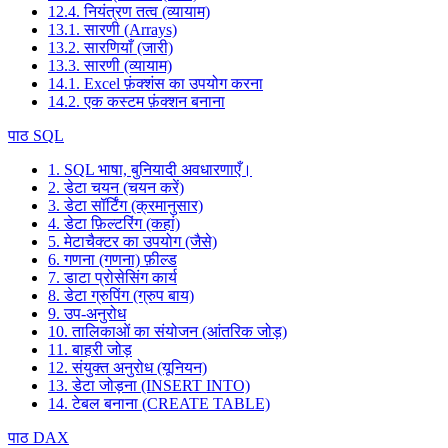
12.4. नियंत्रण तत्व (व्यायाम)
13.1. सारणी (Arrays)
13.2. सारणियाँ (जारी)
13.3. सारणी (व्यायाम)
14.1. Excel फ़ंक्शंस का उपयोग करना
14.2. एक कस्टम फ़ंक्शन बनाना
पाठ SQL
1. SQL भाषा, बुनियादी अवधारणाएँ।
2. डेटा चयन (चयन करें)
3. डेटा सॉर्टिंग (क्रमानुसार)
4. डेटा फ़िल्टरिंग (कहां)
5. मेटाचैक्टर का उपयोग (जैसे)
6. गणना (गणना) फ़ील्ड
7. डाटा प्रोसेसिंग कार्य
8. डेटा ग्रुपिंग (ग्रुप बाय)
9. उप-अनुरोध
10. तालिकाओं का संयोजन (आंतरिक जोड़)
11. बाहरी जोड़
12. संयुक्त अनुरोध (यूनियन)
13. डेटा जोड़ना (INSERT INTO)
14. टेबल बनाना (CREATE TABLE)
पाठ DAX