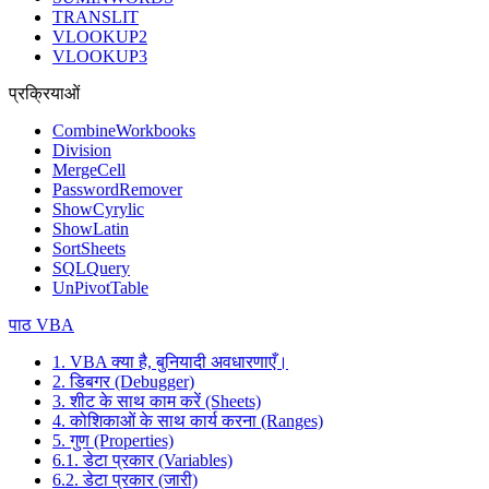
TRANSLIT
VLOOKUP2
VLOOKUP3
प्रक्रियाओं
CombineWorkbooks
Division
MergeCell
PasswordRemover
ShowCyrylic
ShowLatin
SortSheets
SQLQuery
UnPivotTable
पाठ VBA
1. VBA क्या है, बुनियादी अवधारणाएँ।
2. डिबगर (Debugger)
3. शीट के साथ काम करें (Sheets)
4. कोशिकाओं के साथ कार्य करना (Ranges)
5. गुण (Properties)
6.1. डेटा प्रकार (Variables)
6.2. डेटा प्रकार (जारी)