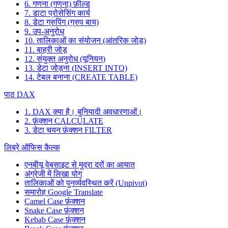
6. गणना (गणना) फ़ील्ड
7. डाटा प्रोसेसिंग कार्य
8. डेटा ग्रुपिंग (ग्रुप बाय)
9. उप-अनुरोध
10. तालिकाओं का संयोजन (आंतरिक जोड़)
11. बाहरी जोड़
12. संयुक्त अनुरोध (यूनियन)
13. डेटा जोड़ना (INSERT INTO)
14. टेबल बनाना (CREATE TABLE)
पाठ DAX
1. DAX क्या है। बुनियादी अवधारणाओं।
2. फ़ंक्शन CALCULATE
3. डेटा चयन फ़ंक्शन FILTER
लिब्रे ऑफिस कैल्क
एनबीयू वेबसाइट से मुद्रा दरों का आयात
अंग्रेजी में लिखा योग
तालिकाओं को पुनर्व्यवस्थित करें (Unpivot)
समारोह
Google Translate
Camel Case फ़ंक्शन
Snake Case फ़ंक्शन
Kebab Case फ़ंक्शन