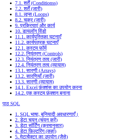
7.1. शर्तें (Conditionss)
7.2. शर्तें (जारी)
8.1. लूप्स (Loops)
8.2. चक्र (जारी)
9. प्रक्रियाएं और कार्य
10. डायलॉग विंडो
11.1. कार्यपुस्तिका घटनाएँ
11.2. कार्यपत्रक घटनाएँ
12.1. कस्टम फॉर्म
12.2. नियंत्रण (Controls)
12.3. नियंत्रण तत्व (जारी)
12.4. नियंत्रण तत्व (व्यायाम)
13.1. सारणी (Arrays)
13.2. सारणियाँ (जारी)
13.3. सारणी (व्यायाम)
14.1. Excel फ़ंक्शंस का उपयोग करना
14.2. एक कस्टम फ़ंक्शन बनाना
पाठ SQL
1. SQL भाषा, बुनियादी अवधारणाएँ।
2. डेटा चयन (चयन करें)
3. डेटा सॉर्टिंग (क्रमानुसार)
4. डेटा फ़िल्टरिंग (कहां)
5. मेटाचैक्टर का उपयोग (जैसे)