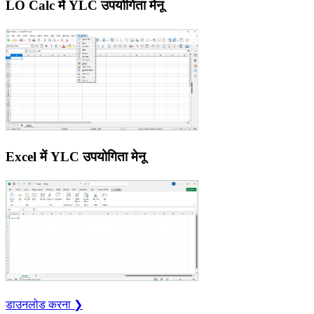
LO Calc में YLC उपयोगिता मेनू
Excel में YLC उपयोगिता मेनू
डाउनलोड करना ❯