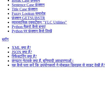
Break Case फ़ंक्शन
Sentence Case फ़ंक्शन
Title Case फ़ंक्शन
Fuzzy Lookup
समारोह
फ़ंक्शन GETSUBSTR
व्यावसायिक एक्सटेंशन "YLC Utilities"
Python मैक्रो कैसे बनाएं
Python पर फ़ंक्शन कैसे लिखें
ब्लॉग
XML क्या है?
JSON क्या है?
रिफैक्टरिंग क्या है?
कंप्यूटर नेटवर्क क्या हैं. बुनियादी अवधारणाओं।
यह कैसे पता करें कि उपयोगकर्ता ने मोबाइल डिवाइस से साइट देखी है?