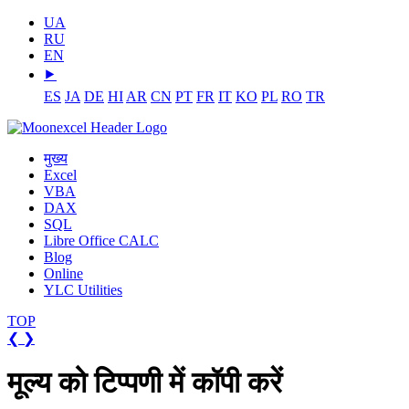
UA
RU
EN
⯈
ES
JA
DE
HI
AR
CN
PT
FR
IT
KO
PL
RO
TR
मुख्य
Excel
VBA
DAX
SQL
Libre Office CALC
Blog
Online
YLC Utilities
TOP
❮
❯
मूल्य को टिप्पणी में कॉपी करें