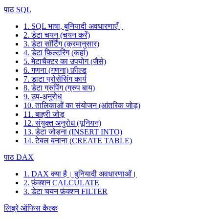
पाठ SQL
1. SQL भाषा, बुनियादी अवधारणाएँ।
2. डेटा चयन (चयन करें)
3. डेटा सॉर्टिंग (क्रमानुसार)
4. डेटा फ़िल्टरिंग (कहां)
5. मेटाचैक्टर का उपयोग (जैसे)
6. गणना (गणना) फ़ील्ड
7. डाटा प्रोसेसिंग कार्य
8. डेटा ग्रुपिंग (ग्रुप बाय)
9. उप-अनुरोध
10. तालिकाओं का संयोजन (आंतरिक जोड़)
11. बाहरी जोड़
12. संयुक्त अनुरोध (यूनियन)
13. डेटा जोड़ना (INSERT INTO)
14. टेबल बनाना (CREATE TABLE)
पाठ DAX
1. DAX क्या है। बुनियादी अवधारणाओं।
2. फ़ंक्शन CALCULATE
3. डेटा चयन फ़ंक्शन FILTER
लिब्रे ऑफिस कैल्क