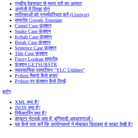
एनबीयू वेबसाइट से मुद्रा दरों का आयात
अंग्रेजी में लिखा योग
तालिकाओं को पुनर्व्यवस्थित करें (Unpivot)
समारोह
Google Translate
Camel Case फ़ंक्शन
Snake Case फ़ंक्शन
Kebab Case फ़ंक्शन
Break Case फ़ंक्शन
Sentence Case फ़ंक्शन
Title Case फ़ंक्शन
Fuzzy Lookup
समारोह
फ़ंक्शन GETSUBSTR
व्यावसायिक एक्सटेंशन "YLC Utilities"
Python मैक्रो कैसे बनाएं
Python पर फ़ंक्शन कैसे लिखें
ब्लॉग
XML क्या है?
JSON क्या है?
रिफैक्टरिंग क्या है?
कंप्यूटर नेटवर्क क्या हैं. बुनियादी अवधारणाओं।
यह कैसे पता करें कि उपयोगकर्ता ने मोबाइल डिवाइस से साइट देखी है?