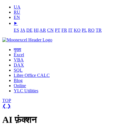
UA
RU
EN
⯈
ES
JA
DE
HI
AR
CN
PT
FR
IT
KO
PL
RO
TR
मुख्य
Excel
VBA
DAX
SQL
Libre Office CALC
Blog
Online
YLC Utilities
TOP
❮
❯
AI फ़ंक्शन