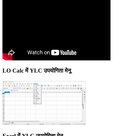
LO Calc में YLC उपयोगिता मेनू
Excel में YLC उपयोगिता मेनू