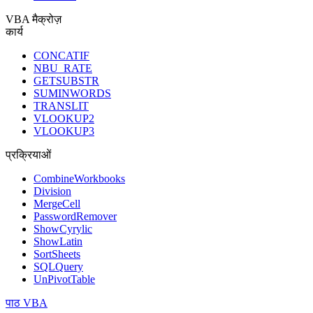
VBA मैक्रोज़
कार्य
CONCATIF
NBU_RATE
GETSUBSTR
SUMINWORDS
TRANSLIT
VLOOKUP2
VLOOKUP3
प्रक्रियाओं
CombineWorkbooks
Division
MergeCell
PasswordRemover
ShowCyrylic
ShowLatin
SortSheets
SQLQuery
UnPivotTable
पाठ VBA