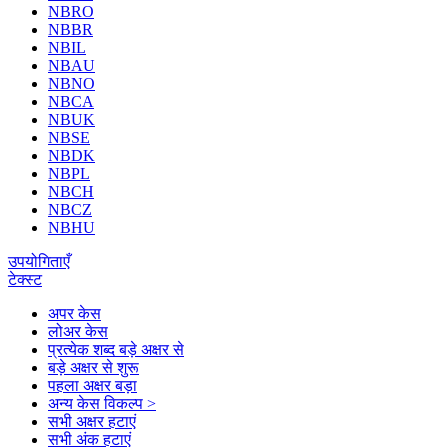
NBRO
NBBR
NBIL
NBAU
NBNO
NBCA
NBUK
NBSE
NBDK
NBPL
NBCH
NBCZ
NBHU
उपयोगिताएँ
टेक्स्ट
अपर केस
लोअर केस
प्रत्येक शब्द बड़े अक्षर से
बड़े अक्षर से शुरू
पहला अक्षर बड़ा
अन्य केस विकल्प >
सभी अक्षर हटाएं
सभी अंक हटाएं