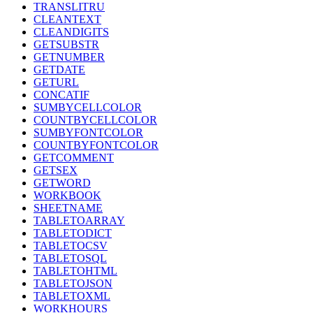
TRANSLITRU
CLEANTEXT
CLEANDIGITS
GETSUBSTR
GETNUMBER
GETDATE
GETURL
CONCATIF
SUMBYCELLCOLOR
COUNTBYCELLCOLOR
SUMBYFONTCOLOR
COUNTBYFONTCOLOR
GETCOMMENT
GETSEX
GETWORD
WORKBOOK
SHEETNAME
TABLETOARRAY
TABLETODICT
TABLETOCSV
TABLETOSQL
TABLETOHTML
TABLETOJSON
TABLETOXML
WORKHOURS