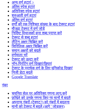
अन्य वर्ण हटाएं >
अंतिम स्पेस हटाएं
अतिरिक्त स्पेस हटाएं
शुरुआती वर्ण हटाएं
अंतिम वर्ण हटाएं
वर्णों की एक निश्चित संख्या के बाद टेक्स्ट हटाएं
मौजूदा टेक्स्ट में वर्ण जोड़ें
निर्दिष्ट विभाजकों द्वारा शब्द प्राप्त करें
टेक्स्ट से शब्द हटाएं
लैटिन अक्षर चिह्नित करें
सिरिलिक अक्षर चिह्नित करें
समान अक्षरों को बदलें
वर्णमाला भरें
टेक्स्ट को उल्टा करें
नॉन-प्रिंटिंग वर्ण दिखाएं/छिपाएं
टेक्स्ट के प्रत्येक वर्ण के लिए यूनिकोड दिखाएं
निजी डेटा बदलें
Google Translate
नंबर
चयनित सेल पर अतिरिक्त गणना लागू करें
फ़ॉर्मूले को उनके गणना किए गए मानों में बदलें
अप्राप्य नंबरों (टेक्स्ट?) को नंबरों में बदलना
मानों को टेक्स्ट में बदलें (आगे ' जोड़कर)