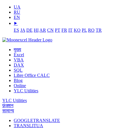
UA
RU
EN
⯈
ES
JA
DE
HI
AR
CN
PT
FR
IT
KO
PL
RO
TR
मुख्य
Excel
VBA
DAX
SQL
Libre Office CALC
Blog
Online
YLC Utilities
YLC Utilities
फ़ंक्शन
सामान्य
GOOGLETRANSLATE
TRANSLITUA