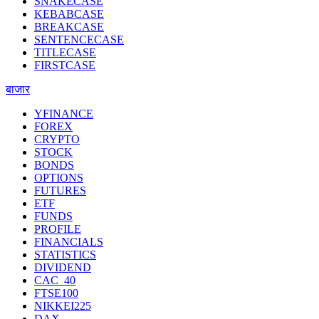
SNAKECASE
KEBABCASE
BREAKCASE
SENTENCECASE
TITLECASE
FIRSTCASE
बाजार
YFINANCE
FOREX
CRYPTO
STOCK
BONDS
OPTIONS
FUTURES
ETF
FUNDS
PROFILE
FINANCIALS
STATISTICS
DIVIDEND
CAC_40
FTSE100
NIKKEI225
DAX