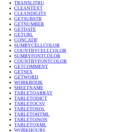
TRANSLITRU
CLEANTEXT
CLEANDIGITS
GETSUBSTR
GETNUMBER
GETDATE
GETURL
CONCATIF
SUMBYCELLCOLOR
COUNTBYCELLCOLOR
SUMBYFONTCOLOR
COUNTBYFONTCOLOR
GETCOMMENT
GETSEX
GETWORD
WORKBOOK
SHEETNAME
TABLETOARRAY
TABLETODICT
TABLETOCSV
TABLETOSQL
TABLETOHTML
TABLETOJSON
TABLETOXML
WORKHOURS