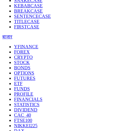
SNAKECASE
KEBABCASE
BREAKCASE
SENTENCECASE
TITLECASE
FIRSTCASE
बाजार
YFINANCE
FOREX
CRYPTO
STOCK
BONDS
OPTIONS
FUTURES
ETF
FUNDS
PROFILE
FINANCIALS
STATISTICS
DIVIDEND
CAC_40
FTSE100
NIKKEI225
DAX