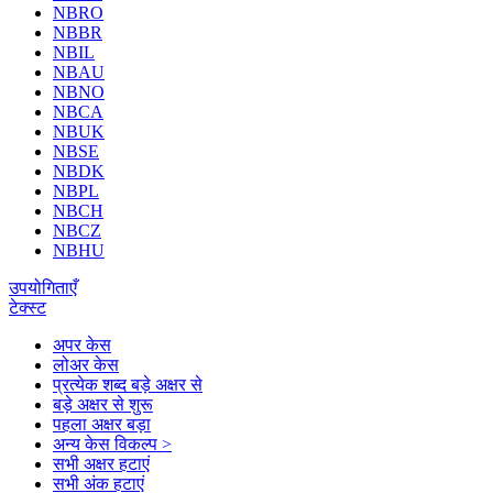
NBRO
NBBR
NBIL
NBAU
NBNO
NBCA
NBUK
NBSE
NBDK
NBPL
NBCH
NBCZ
NBHU
उपयोगिताएँ
टेक्स्ट
अपर केस
लोअर केस
प्रत्येक शब्द बड़े अक्षर से
बड़े अक्षर से शुरू
पहला अक्षर बड़ा
अन्य केस विकल्प >
सभी अक्षर हटाएं
सभी अंक हटाएं