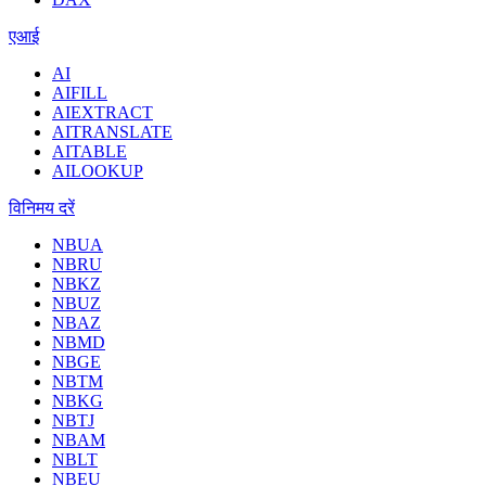
एआई
AI
AIFILL
AIEXTRACT
AITRANSLATE
AITABLE
AILOOKUP
विनिमय दरें
NBUA
NBRU
NBKZ
NBUZ
NBAZ
NBMD
NBGE
NBTM
NBKG
NBTJ
NBAM
NBLT
NBEU