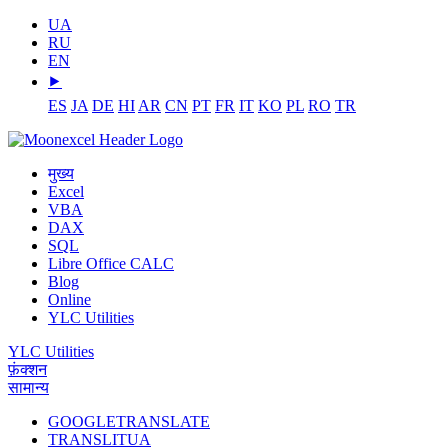
UA
RU
EN
⯈
ES
JA
DE
HI
AR
CN
PT
FR
IT
KO
PL
RO
TR
मुख्य
Excel
VBA
DAX
SQL
Libre Office CALC
Blog
Online
YLC Utilities
YLC Utilities
फ़ंक्शन
सामान्य
GOOGLETRANSLATE
TRANSLITUA