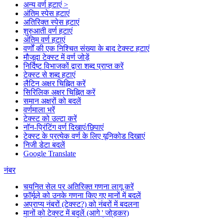
अन्य वर्ण हटाएं >
अंतिम स्पेस हटाएं
अतिरिक्त स्पेस हटाएं
शुरुआती वर्ण हटाएं
अंतिम वर्ण हटाएं
वर्णों की एक निश्चित संख्या के बाद टेक्स्ट हटाएं
मौजूदा टेक्स्ट में वर्ण जोड़ें
निर्दिष्ट विभाजकों द्वारा शब्द प्राप्त करें
टेक्स्ट से शब्द हटाएं
लैटिन अक्षर चिह्नित करें
सिरिलिक अक्षर चिह्नित करें
समान अक्षरों को बदलें
वर्णमाला भरें
टेक्स्ट को उल्टा करें
नॉन-प्रिंटिंग वर्ण दिखाएं/छिपाएं
टेक्स्ट के प्रत्येक वर्ण के लिए यूनिकोड दिखाएं
निजी डेटा बदलें
Google Translate
नंबर
चयनित सेल पर अतिरिक्त गणना लागू करें
फ़ॉर्मूले को उनके गणना किए गए मानों में बदलें
अप्राप्य नंबरों (टेक्स्ट?) को नंबरों में बदलना
मानों को टेक्स्ट में बदलें (आगे ' जोड़कर)