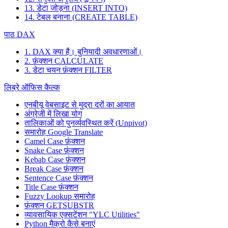
13. डेटा जोड़ना (INSERT INTO)
14. टेबल बनाना (CREATE TABLE)
पाठ DAX
1. DAX क्या है। बुनियादी अवधारणाओं।
2. फ़ंक्शन CALCULATE
3. डेटा चयन फ़ंक्शन FILTER
लिब्रे ऑफिस कैल्क
एनबीयू वेबसाइट से मुद्रा दरों का आयात
अंग्रेजी में लिखा योग
तालिकाओं को पुनर्व्यवस्थित करें (Unpivot)
समारोह
Google Translate
Camel Case फ़ंक्शन
Snake Case फ़ंक्शन
Kebab Case फ़ंक्शन
Break Case फ़ंक्शन
Sentence Case फ़ंक्शन
Title Case फ़ंक्शन
Fuzzy Lookup
समारोह
फ़ंक्शन GETSUBSTR
व्यावसायिक एक्सटेंशन "YLC Utilities"
Python मैक्रो कैसे बनाएं