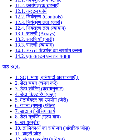
11.2. कार्यपत्रक घटनाएँ
12.1. कस्टम फॉर्म
12.2. नियंत्रण (Controls)
12.3. नियंत्रण तत्व (जारी)
12.4. नियंत्रण तत्व (व्यायाम)
13.1. सारणी (Arrays)
13.2. सारणियाँ (जारी)
13.3. सारणी (व्यायाम)
14.1. Excel फ़ंक्शंस का उपयोग करना
14.2. एक कस्टम फ़ंक्शन बनाना
पाठ SQL
1. SQL भाषा, बुनियादी अवधारणाएँ।
2. डेटा चयन (चयन करें)
3. डेटा सॉर्टिंग (क्रमानुसार)
4. डेटा फ़िल्टरिंग (कहां)
5. मेटाचैक्टर का उपयोग (जैसे)
6. गणना (गणना) फ़ील्ड
7. डाटा प्रोसेसिंग कार्य
8. डेटा ग्रुपिंग (ग्रुप बाय)
9. उप-अनुरोध
10. तालिकाओं का संयोजन (आंतरिक जोड़)
11. बाहरी जोड़
12. संयुक्त अनुरोध (यूनियन)