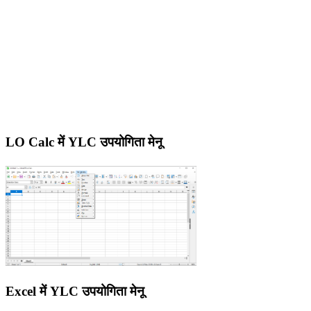
LO Calc में YLC उपयोगिता मेनू
Excel में YLC उपयोगिता मेनू