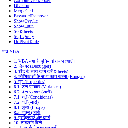
CombineWorkbooks
Division
MergeCell
PasswordRemover
ShowCyrylic
ShowLatin
SortSheets
SQLQuery
UnPivotTable
पाठ VBA
1. VBA क्या है, बुनियादी अवधारणाएँ।
2. डिबगर (Debugger)
3. शीट के साथ काम करें (Sheets)
4. कोशिकाओं के साथ कार्य करना (Ranges)
5. गुण (Properties)
6.1. डेटा प्रकार (Variables)
6.2. डेटा प्रकार (जारी)
7.1. शर्तें (Conditionss)
7.2. शर्तें (जारी)
8.1. लूप्स (Loops)
8.2. चक्र (जारी)
9. प्रक्रियाएं और कार्य
10. डायलॉग विंडो
11.1. कार्यपुस्तिका घटनाएँ