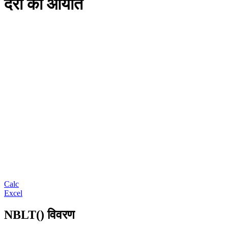
दरों का आयात
Calc
Excel
NBLT() विवरण