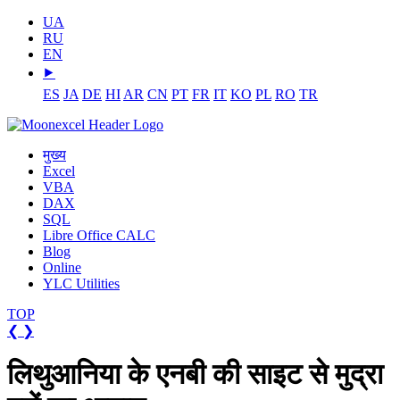
UA
RU
EN
⯈
ES
JA
DE
HI
AR
CN
PT
FR
IT
KO
PL
RO
TR
मुख्य
Excel
VBA
DAX
SQL
Libre Office CALC
Blog
Online
YLC Utilities
TOP
❮
❯
लिथुआनिया के एनबी की साइट से मुद्रा