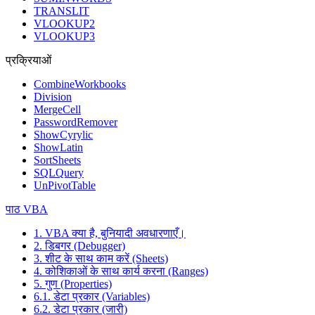
TRANSLIT
VLOOKUP2
VLOOKUP3
प्रक्रियाओं
CombineWorkbooks
Division
MergeCell
PasswordRemover
ShowCyrylic
ShowLatin
SortSheets
SQLQuery
UnPivotTable
पाठ VBA
1. VBA क्या है, बुनियादी अवधारणाएँ।
2. डिबगर (Debugger)
3. शीट के साथ काम करें (Sheets)
4. कोशिकाओं के साथ कार्य करना (Ranges)
5. गुण (Properties)
6.1. डेटा प्रकार (Variables)
6.2. डेटा प्रकार (जारी)