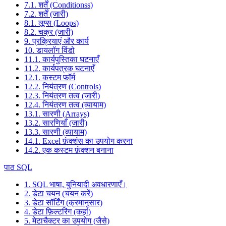
7.1. शर्तें (Conditionss)
7.2. शर्तें (जारी)
8.1. लूप्स (Loops)
8.2. चक्र (जारी)
9. प्रक्रियाएं और कार्य
10. डायलॉग विंडो
11.1. कार्यपुस्तिका घटनाएँ
11.2. कार्यपत्रक घटनाएँ
12.1. कस्टम फॉर्म
12.2. नियंत्रण (Controls)
12.3. नियंत्रण तत्व (जारी)
12.4. नियंत्रण तत्व (व्यायाम)
13.1. सारणी (Arrays)
13.2. सारणियाँ (जारी)
13.3. सारणी (व्यायाम)
14.1. Excel फ़ंक्शंस का उपयोग करना
14.2. एक कस्टम फ़ंक्शन बनाना
पाठ SQL
1. SQL भाषा, बुनियादी अवधारणाएँ।
2. डेटा चयन (चयन करें)
3. डेटा सॉर्टिंग (क्रमानुसार)
4. डेटा फ़िल्टरिंग (कहां)
5. मेटाचैक्टर का उपयोग (जैसे)