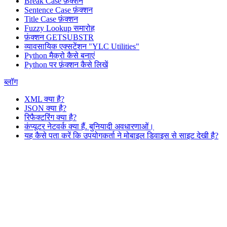
Break Case फ़ंक्शन
Sentence Case फ़ंक्शन
Title Case फ़ंक्शन
Fuzzy Lookup
समारोह
फ़ंक्शन GETSUBSTR
व्यावसायिक एक्सटेंशन "YLC Utilities"
Python मैक्रो कैसे बनाएं
Python पर फ़ंक्शन कैसे लिखें
ब्लॉग
XML क्या है?
JSON क्या है?
रिफैक्टरिंग क्या है?
कंप्यूटर नेटवर्क क्या हैं. बुनियादी अवधारणाओं।
यह कैसे पता करें कि उपयोगकर्ता ने मोबाइल डिवाइस से साइट देखी है?