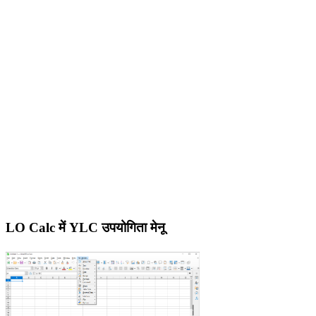
LO Calc में YLC उपयोगिता मेनू