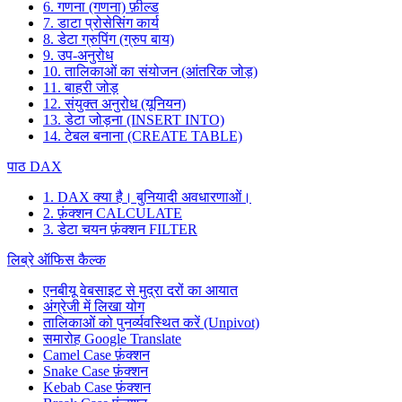
6. गणना (गणना) फ़ील्ड
7. डाटा प्रोसेसिंग कार्य
8. डेटा ग्रुपिंग (ग्रुप बाय)
9. उप-अनुरोध
10. तालिकाओं का संयोजन (आंतरिक जोड़)
11. बाहरी जोड़
12. संयुक्त अनुरोध (यूनियन)
13. डेटा जोड़ना (INSERT INTO)
14. टेबल बनाना (CREATE TABLE)
पाठ DAX
1. DAX क्या है। बुनियादी अवधारणाओं।
2. फ़ंक्शन CALCULATE
3. डेटा चयन फ़ंक्शन FILTER
लिब्रे ऑफिस कैल्क
एनबीयू वेबसाइट से मुद्रा दरों का आयात
अंग्रेजी में लिखा योग
तालिकाओं को पुनर्व्यवस्थित करें (Unpivot)
समारोह
Google Translate
Camel Case फ़ंक्शन
Snake Case फ़ंक्शन
Kebab Case फ़ंक्शन