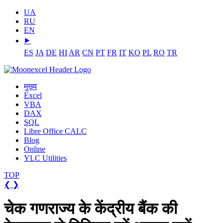
UA
RU
EN
⯈
ES
JA
DE
HI
AR
CN
PT
FR
IT
KO
PL
RO
TR
मुख्य
Excel
VBA
DAX
SQL
Libre Office CALC
Blog
Online
YLC Utilities
TOP
❮
❯
चेक गणराज्य के केंद्रीय बैंक की