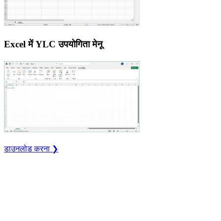
Excel में YLC उपयोगिता मेनू
डाउनलोड करना ❯