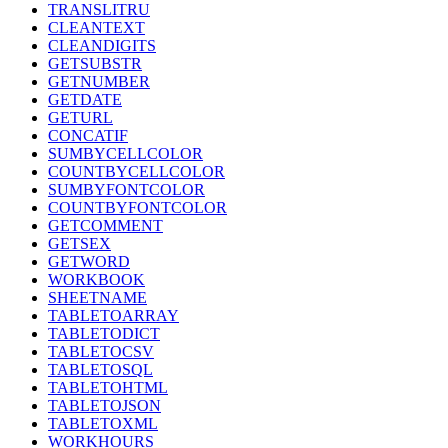
TRANSLITRU
CLEANTEXT
CLEANDIGITS
GETSUBSTR
GETNUMBER
GETDATE
GETURL
CONCATIF
SUMBYCELLCOLOR
COUNTBYCELLCOLOR
SUMBYFONTCOLOR
COUNTBYFONTCOLOR
GETCOMMENT
GETSEX
GETWORD
WORKBOOK
SHEETNAME
TABLETOARRAY
TABLETODICT
TABLETOCSV
TABLETOSQL
TABLETOHTML
TABLETOJSON
TABLETOXML
WORKHOURS