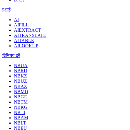
एआई
AI
AIFILL
AIEXTRACT
AITRANSLATE
AITABLE
AILOOKUP
विनिमय दरें
NBUA
NBRU
NBKZ
NBUZ
NBAZ
NBMD
NBGE
NBTM
NBKG
NBTJ
NBAM
NBLT
NBEU