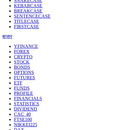
SNAKECASE
KEBABCASE
BREAKCASE
SENTENCECASE
TITLECASE
FIRSTCASE
बाजार
YFINANCE
FOREX
CRYPTO
STOCK
BONDS
OPTIONS
FUTURES
ETF
FUNDS
PROFILE
FINANCIALS
STATISTICS
DIVIDEND
CAC_40
FTSE100
NIKKEI225
DAX