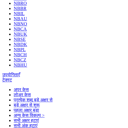
NBRO
NBBR
NBIL
NBAU
NBNO
NBCA
NBUK
NBSE
NBDK
NBPL
NBCH
NBCZ
NBHU
उपयोगिताएँ
टेक्स्ट
अपर केस
लोअर केस
प्रत्येक शब्द बड़े अक्षर से
बड़े अक्षर से शुरू
पहला अक्षर बड़ा
अन्य केस विकल्प >
सभी अक्षर हटाएं
सभी अंक हटाएं