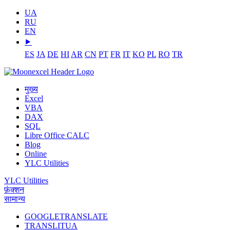
UA
RU
EN
⯈
ES
JA
DE
HI
AR
CN
PT
FR
IT
KO
PL
RO
TR
मुख्य
Excel
VBA
DAX
SQL
Libre Office CALC
Blog
Online
YLC Utilities
YLC Utilities
फ़ंक्शन
सामान्य
GOOGLETRANSLATE
TRANSLITUA