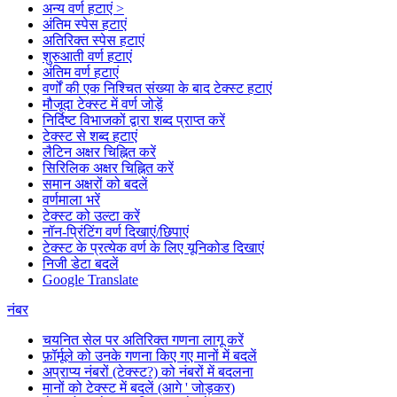
अन्य वर्ण हटाएं >
अंतिम स्पेस हटाएं
अतिरिक्त स्पेस हटाएं
शुरुआती वर्ण हटाएं
अंतिम वर्ण हटाएं
वर्णों की एक निश्चित संख्या के बाद टेक्स्ट हटाएं
मौजूदा टेक्स्ट में वर्ण जोड़ें
निर्दिष्ट विभाजकों द्वारा शब्द प्राप्त करें
टेक्स्ट से शब्द हटाएं
लैटिन अक्षर चिह्नित करें
सिरिलिक अक्षर चिह्नित करें
समान अक्षरों को बदलें
वर्णमाला भरें
टेक्स्ट को उल्टा करें
नॉन-प्रिंटिंग वर्ण दिखाएं/छिपाएं
टेक्स्ट के प्रत्येक वर्ण के लिए यूनिकोड दिखाएं
निजी डेटा बदलें
Google Translate
नंबर
चयनित सेल पर अतिरिक्त गणना लागू करें
फ़ॉर्मूले को उनके गणना किए गए मानों में बदलें
अप्राप्य नंबरों (टेक्स्ट?) को नंबरों में बदलना
मानों को टेक्स्ट में बदलें (आगे ' जोड़कर)