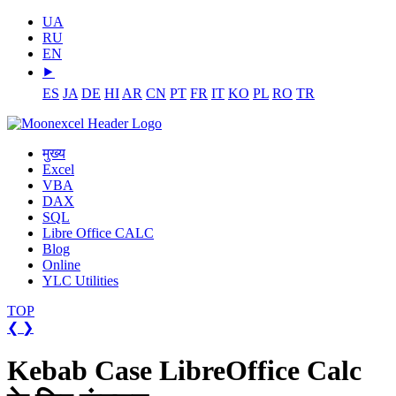
UA
RU
EN
⯈
ES
JA
DE
HI
AR
CN
PT
FR
IT
KO
PL
RO
TR
मुख्य
Excel
VBA
DAX
SQL
Libre Office CALC
Blog
Online
YLC Utilities
TOP
❮
❯
Kebab Case LibreOffice Calc