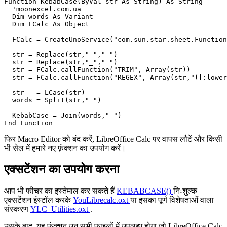
Function KebabCase(ByVal str As String) As String  

  'moonexcel.com.ua

  Dim words As Variant  

  Dim FCalc As Object

  FCalc = CreateUnoService("com.sun.star.sheet.Function
  str = Replace(str,"-"," ")

  str = Replace(str,"_"," ")  

  str = FCalc.callFunction("TRIM", Array(str))  

  str = FCalc.callFunction("REGEX", Array(str,"([:lower
  str   = LCase(str)  

  words = Split(str," ")              

  KebabCase = Join(words,"-")  

फिर Macro Editor को बंद करें, LibreOffice Calc पर वापस लौटें और किसी
भी सेल में हमारे नए फ़ंक्शन का उपयोग करें।
एक्सटेंशन का उपयोग करना
आप भी फीचर का इस्तेमाल कर सकते हैं
KEBABCASE()
निःशुल्क
एक्सटेंशन इंस्टॉल करके
YouLibrecalc.oxt
या इसका पूर्ण विशेषताओं वाला
संस्करण
YLC_Utilities.oxt
.
उसके बाद, यह फ़ंक्शन उन सभी फ़ाइलों में उपलब्ध होगा जो LibreOffice Calc