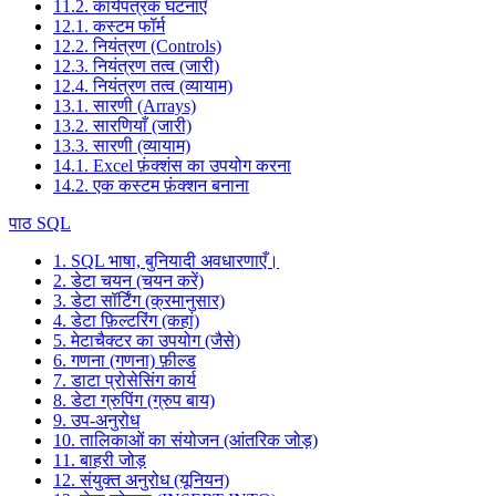
11.2. कार्यपत्रक घटनाएँ
12.1. कस्टम फॉर्म
12.2. नियंत्रण (Controls)
12.3. नियंत्रण तत्व (जारी)
12.4. नियंत्रण तत्व (व्यायाम)
13.1. सारणी (Arrays)
13.2. सारणियाँ (जारी)
13.3. सारणी (व्यायाम)
14.1. Excel फ़ंक्शंस का उपयोग करना
14.2. एक कस्टम फ़ंक्शन बनाना
पाठ SQL
1. SQL भाषा, बुनियादी अवधारणाएँ।
2. डेटा चयन (चयन करें)
3. डेटा सॉर्टिंग (क्रमानुसार)
4. डेटा फ़िल्टरिंग (कहां)
5. मेटाचैक्टर का उपयोग (जैसे)
6. गणना (गणना) फ़ील्ड
7. डाटा प्रोसेसिंग कार्य
8. डेटा ग्रुपिंग (ग्रुप बाय)
9. उप-अनुरोध
10. तालिकाओं का संयोजन (आंतरिक जोड़)
11. बाहरी जोड़
12. संयुक्त अनुरोध (यूनियन)