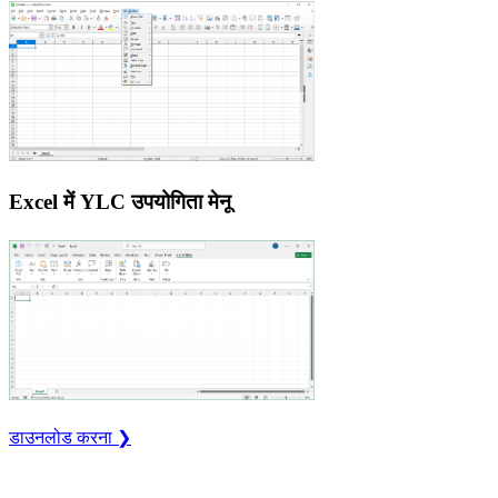
Excel में YLC उपयोगिता मेनू
डाउनलोड करना ❯