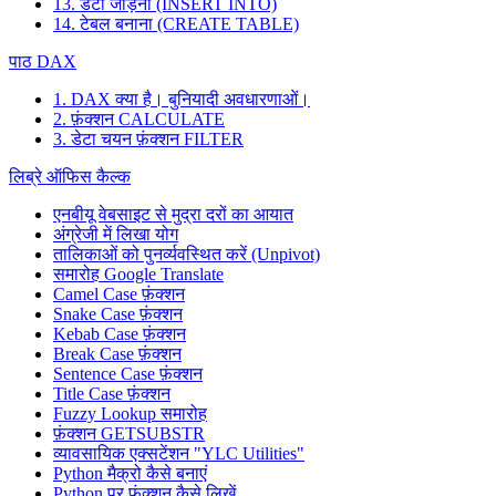
13. डेटा जोड़ना (INSERT INTO)
14. टेबल बनाना (CREATE TABLE)
पाठ DAX
1. DAX क्या है। बुनियादी अवधारणाओं।
2. फ़ंक्शन CALCULATE
3. डेटा चयन फ़ंक्शन FILTER
लिब्रे ऑफिस कैल्क
एनबीयू वेबसाइट से मुद्रा दरों का आयात
अंग्रेजी में लिखा योग
तालिकाओं को पुनर्व्यवस्थित करें (Unpivot)
समारोह
Google Translate
Camel Case फ़ंक्शन
Snake Case फ़ंक्शन
Kebab Case फ़ंक्शन
Break Case फ़ंक्शन
Sentence Case फ़ंक्शन
Title Case फ़ंक्शन
Fuzzy Lookup
समारोह
फ़ंक्शन GETSUBSTR
व्यावसायिक एक्सटेंशन "YLC Utilities"
Python मैक्रो कैसे बनाएं
Python पर फ़ंक्शन कैसे लिखें