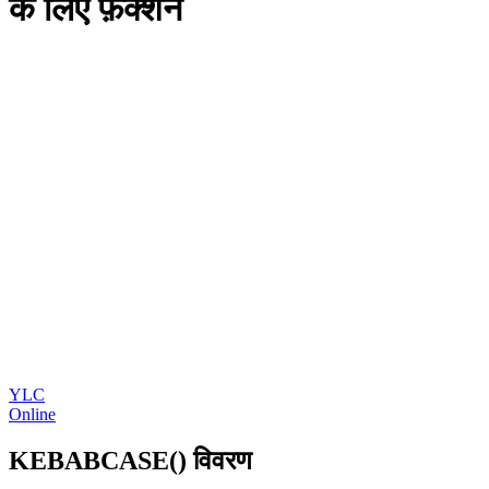
के लिए फ़ंक्शन
YLC
Online
KEBABCASE() विवरण