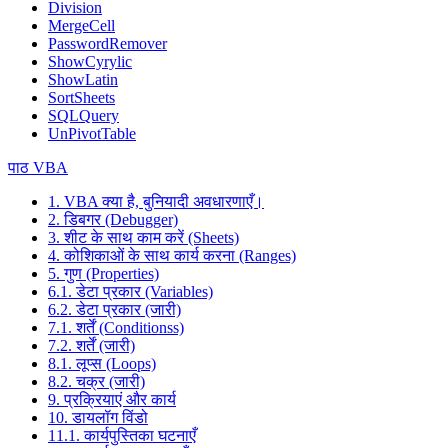
Division
MergeCell
PasswordRemover
ShowCyrylic
ShowLatin
SortSheets
SQLQuery
UnPivotTable
पाठ VBA
1. VBA क्या है, बुनियादी अवधारणाएँ।
2. डिबगर (Debugger)
3. शीट के साथ काम करें (Sheets)
4. कोशिकाओं के साथ कार्य करना (Ranges)
5. गुण (Properties)
6.1. डेटा प्रकार (Variables)
6.2. डेटा प्रकार (जारी)
7.1. शर्तें (Conditionss)
7.2. शर्तें (जारी)
8.1. लूप्स (Loops)
8.2. चक्र (जारी)
9. प्रक्रियाएं और कार्य
10. डायलॉग विंडो
11.1. कार्यपुस्तिका घटनाएँ