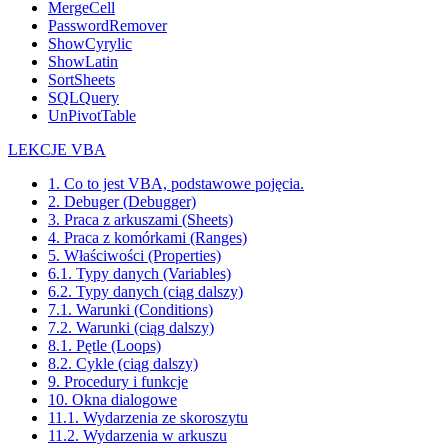
MergeCell
PasswordRemover
ShowCyrylic
ShowLatin
SortSheets
SQLQuery
UnPivotTable
LEKCJE VBA
1. Co to jest VBA, podstawowe pojęcia.
2. Debuger (Debugger)
3. Praca z arkuszami (Sheets)
4. Praca z komórkami (Ranges)
5. Właściwości (Properties)
6.1. Typy danych (Variables)
6.2. Typy danych (ciąg dalszy)
7.1. Warunki (Conditions)
7.2. Warunki (ciąg dalszy)
8.1. Pętle (Loops)
8.2. Cykle (ciąg dalszy)
9. Procedury i funkcje
10. Okna dialogowe
11.1. Wydarzenia ze skoroszytu
11.2. Wydarzenia w arkuszu