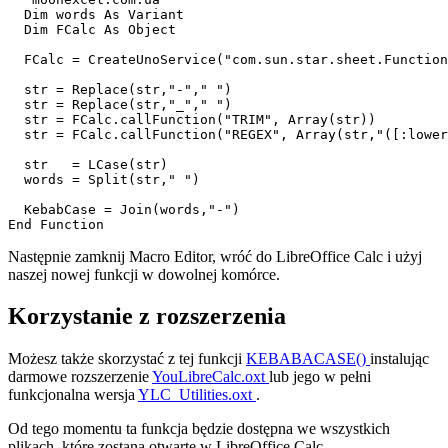
  Dim words As Variant  

  Dim FCalc As Object

  FCalc = CreateUnoService("com.sun.star.sheet.Function
  str = Replace(str,"-"," ")

  str = Replace(str,"_"," ")  

  str = FCalc.callFunction("TRIM", Array(str))  

  str = FCalc.callFunction("REGEX", Array(str,"([:lower
  str   = LCase(str)  

  words = Split(str," ")              

  KebabCase = Join(words,"-")  

Następnie zamknij Macro Editor, wróć do LibreOffice Calc i użyj
naszej nowej funkcji w dowolnej komórce.
Korzystanie z rozszerzenia
Możesz także skorzystać z tej funkcji
KEBABACASE()
instalując
darmowe rozszerzenie
YouLibreCalc.oxt
lub jego w pełni
funkcjonalna wersja
YLC_Utilities.oxt
.
Od tego momentu ta funkcja będzie dostępna we wszystkich
plikach, które zostaną otwarte w LibreOffice Calc.