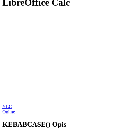
LibreOffice Calc
YLC
Online
KEBABCASE() Opis