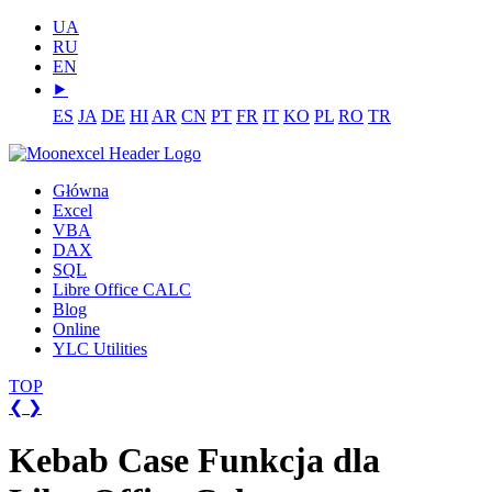
UA
RU
EN
⯈
ES
JA
DE
HI
AR
CN
PT
FR
IT
KO
PL
RO
TR
Główna
Excel
VBA
DAX
SQL
Libre Office CALC
Blog
Online
YLC Utilities
TOP
❮
❯
Kebab Case Funkcja dla