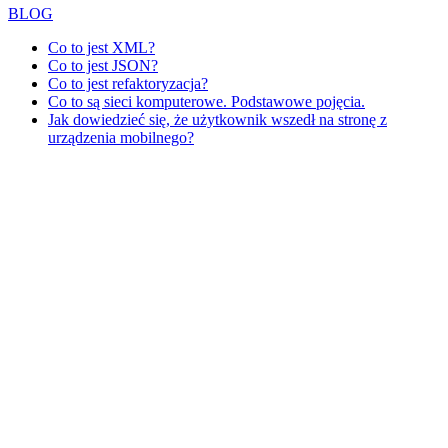
BLOG
Co to jest XML?
Co to jest JSON?
Co to jest refaktoryzacja?
Co to są sieci komputerowe. Podstawowe pojęcia.
Jak dowiedzieć się, że użytkownik wszedł na stronę z
urządzenia mobilnego?