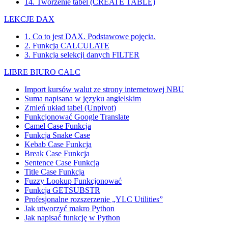
14. Tworzenie tabel (CREATE TABLE)
LEKCJE DAX
1. Co to jest DAX. Podstawowe pojęcia.
2. Funkcja CALCULATE
3. Funkcja selekcji danych FILTER
LIBRE BIURO CALC
Import kursów walut ze strony internetowej NBU
Suma napisana w języku angielskim
Zmień układ tabel (Unpivot)
Funkcjonować
Google Translate
Camel Case Funkcja
Funkcja Snake Case
Kebab Case Funkcja
Break Case Funkcja
Sentence Case Funkcja
Title Case Funkcja
Fuzzy Lookup
Funkcjonować
Funkcja GETSUBSTR
Profesjonalne rozszerzenie „YLC Utilities”
Jak utworzyć makro Python
Jak napisać funkcję w Python