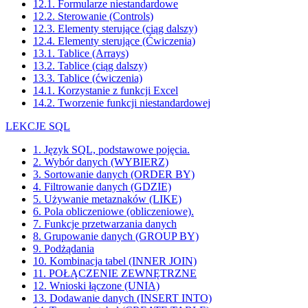
12.1. Formularze niestandardowe
12.2. Sterowanie (Controls)
12.3. Elementy sterujące (ciąg dalszy)
12.4. Elementy sterujące (Ćwiczenia)
13.1. Tablice (Arrays)
13.2. Tablice (ciąg dalszy)
13.3. Tablice (ćwiczenia)
14.1. Korzystanie z funkcji Excel
14.2. Tworzenie funkcji niestandardowej
LEKCJE SQL
1. Język SQL, podstawowe pojęcia.
2. Wybór danych (WYBIERZ)
3. Sortowanie danych (ORDER BY)
4. Filtrowanie danych (GDZIE)
5. Używanie metaznaków (LIKE)
6. Pola obliczeniowe (obliczeniowe).
7. Funkcje przetwarzania danych
8. Grupowanie danych (GROUP BY)
9. Podżądania
10. Kombinacja tabel (INNER JOIN)
11. POŁĄCZENIE ZEWNĘTRZNE
12. Wnioski łączone (UNIA)
13. Dodawanie danych (INSERT INTO)