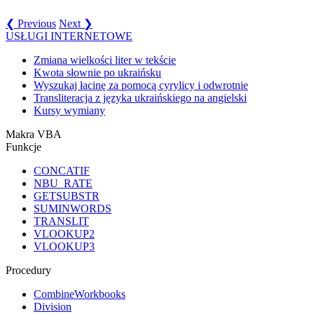
❮ Previous
Next ❯
USŁUGI INTERNETOWE
Zmiana wielkości liter w tekście
Kwota słownie po ukraińsku
Wyszukaj łacinę za pomocą cyrylicy i odwrotnie
Transliteracja z języka ukraińskiego na angielski
Kursy wymiany
Makra VBA
Funkcje
CONCATIF
NBU_RATE
GETSUBSTR
SUMINWORDS
TRANSLIT
VLOOKUP2
VLOOKUP3
Procedury
CombineWorkbooks
Division