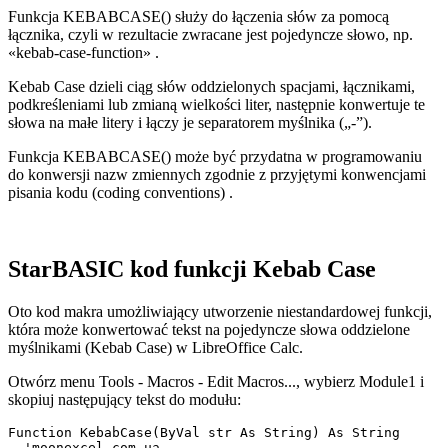
Funkcja KEBABCASE() służy do łączenia słów za pomocą
łącznika, czyli w rezultacie zwracane jest pojedyncze słowo, np.
«kebab-case-function»
.
Kebab Case dzieli ciąg słów oddzielonych spacjami, łącznikami,
podkreśleniami lub zmianą wielkości liter, następnie konwertuje te
słowa na małe litery i łączy je separatorem myślnika („-”).
Funkcja KEBABCASE() może być przydatna w programowaniu
do konwersji nazw zmiennych zgodnie z przyjętymi konwencjami
pisania kodu
(coding conventions)
.
StarBASIC kod funkcji Kebab Case
Oto kod makra umożliwiający utworzenie niestandardowej funkcji,
która może konwertować tekst na pojedyncze słowa oddzielone
myślnikami (Kebab Case) w LibreOffice Calc.
Otwórz menu Tools - Macros - Edit Macros..., wybierz Module1 i
skopiuj następujący tekst do modułu:
Function KebabCase(ByVal str As String) As String  

  'moonexcel.com.ua
