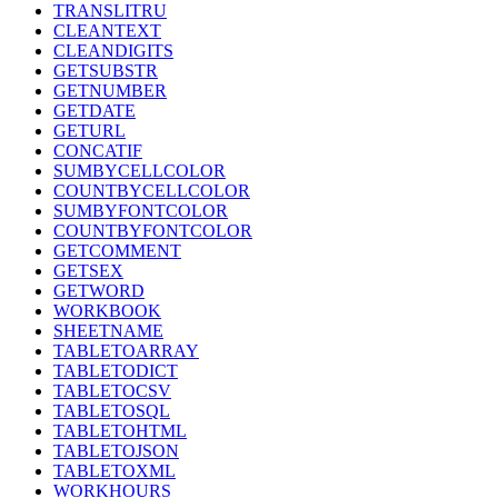
TRANSLITRU
CLEANTEXT
CLEANDIGITS
GETSUBSTR
GETNUMBER
GETDATE
GETURL
CONCATIF
SUMBYCELLCOLOR
COUNTBYCELLCOLOR
SUMBYFONTCOLOR
COUNTBYFONTCOLOR
GETCOMMENT
GETSEX
GETWORD
WORKBOOK
SHEETNAME
TABLETOARRAY
TABLETODICT
TABLETOCSV
TABLETOSQL
TABLETOHTML
TABLETOJSON
TABLETOXML
WORKHOURS