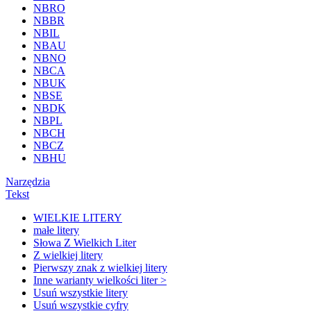
NBRO
NBBR
NBIL
NBAU
NBNO
NBCA
NBUK
NBSE
NBDK
NBPL
NBCH
NBCZ
NBHU
Narzędzia
Tekst
WIELKIE LITERY
małe litery
Słowa Z Wielkich Liter
Z wielkiej litery
Pierwszy znak z wielkiej litery
Inne warianty wielkości liter >
Usuń wszystkie litery
Usuń wszystkie cyfry