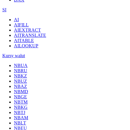
SI
AI
AIFILL
AIEXTRACT
AITRANSLATE
AITABLE
AILOOKUP
Kursy walut
NBUA
NBRU
NBKZ
NBUZ
NBAZ
NBMD
NBGE
NBTM
NBKG
NBTJ
NBAM
NBLT
NBEU