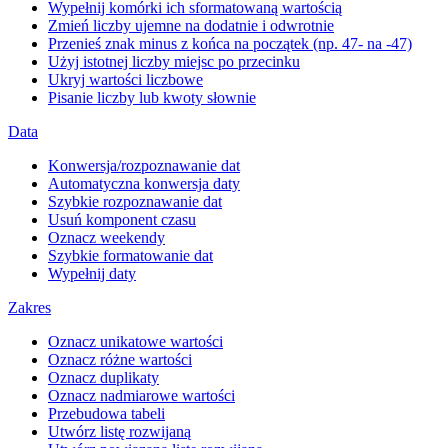
Wypełnij komórki ich sformatowaną wartością
Zmień liczby ujemne na dodatnie i odwrotnie
Przenieś znak minus z końca na początek (np. 47- na -47)
Użyj istotnej liczby miejsc po przecinku
Ukryj wartości liczbowe
Pisanie liczby lub kwoty słownie
Data
Konwersja/rozpoznawanie dat
Automatyczna konwersja daty
Szybkie rozpoznawanie dat
Usuń komponent czasu
Oznacz weekendy
Szybkie formatowanie dat
Wypełnij daty
Zakres
Oznacz unikatowe wartości
Oznacz różne wartości
Oznacz duplikaty
Oznacz nadmiarowe wartości
Przebudowa tabeli
Utwórz listę rozwijaną