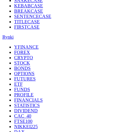
SNAKECASE
KEBABCASE
BREAKCASE
SENTENCECASE
TITLECASE
FIRSTCASE
Rynki
YFINANCE
FOREX
CRYPTO
STOCK
BONDS
OPTIONS
FUTURES
ETF
FUNDS
PROFILE
FINANCIALS
STATISTICS
DIVIDEND
CAC_40
FTSE100
NIKKEI225
DAX