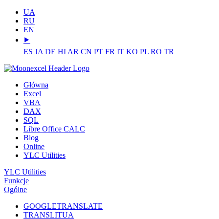
UA
RU
EN
⯈
ES
JA
DE
HI
AR
CN
PT
FR
IT
KO
PL
RO
TR
Główna
Excel
VBA
DAX
SQL
Libre Office CALC
Blog
Online
YLC Utilities
YLC Utilities
Funkcje
Ogólne
GOOGLETRANSLATE
TRANSLITUA