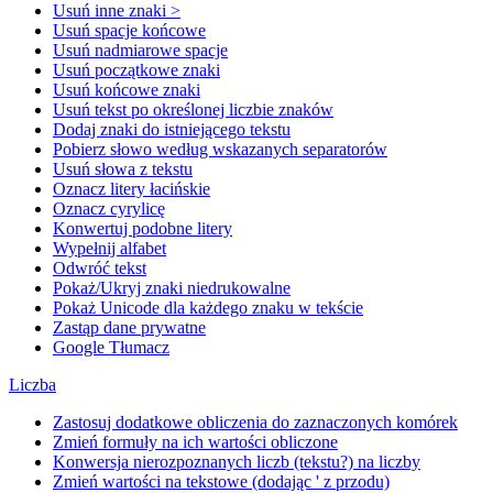
Usuń inne znaki >
Usuń spacje końcowe
Usuń nadmiarowe spacje
Usuń początkowe znaki
Usuń końcowe znaki
Usuń tekst po określonej liczbie znaków
Dodaj znaki do istniejącego tekstu
Pobierz słowo według wskazanych separatorów
Usuń słowa z tekstu
Oznacz litery łacińskie
Oznacz cyrylicę
Konwertuj podobne litery
Wypełnij alfabet
Odwróć tekst
Pokaż/Ukryj znaki niedrukowalne
Pokaż Unicode dla każdego znaku w tekście
Zastąp dane prywatne
Google Tłumacz
Liczba
Zastosuj dodatkowe obliczenia do zaznaczonych komórek
Zmień formuły na ich wartości obliczone
Konwersja nierozpoznanych liczb (tekstu?) na liczby
Zmień wartości na tekstowe (dodając ' z przodu)