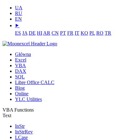
UA
RU
EN
⯈
ES
JA
DE
HI
AR
CN
PT
FR
IT
KO
PL
RO
TR
Główna
Excel
VBA
DAX
SQL
Libre Office CALC
Blog
Online
YLC Utilities
VBA Functions
Text
InStr
InStrRev
LCase