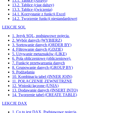
13.1. Tablice (Arrays)
13.2. Tablice (ciąg dalszy)
13.3. Tablice (ćwiczenia)
14.1. Korzystanie z funkcji Excel
14.2. Tworzenie funkcji niestandardowej
LEKCJE SQL
1. Język SQL, podstawowe pojęcia.
2. Wybór danych (WYBIERZ)
3. Sortowanie danych (ORDER BY)
4. Filtrowanie danych (GDZIE)
5. Używanie metaznaków (LIKE)
6. Pola obliczeniowe (obliczeniowe).
7. Funkcje przetwarzania danych
8. Grupowanie danych (GROUP BY)
9. Podżądania
10. Kombinacja tabel (INNER JOIN)
11. POŁĄCZENIE ZEWNĘTRZNE
12. Wnioski łączone (UNIA)
13. Dodawanie danych (INSERT INTO)
14. Tworzenie tabel (CREATE TABLE)
LEKCJE DAX
1. Co to jest DAX. Podstawowe pojęcia.