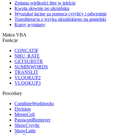
Zmiana wielkości liter w tekście
Kwota słownie po ukraińsku
Wyszukaj łacinę za pomocą cyrylicy i odwrotnie
Transliteracja z języka ukraińskiego na angielski
Kursy wymiany
Makra VBA
Funkcje
CONCATIF
NBU_RATE
GETSUBSTR
SUMINWORDS
TRANSLIT
VLOOKUP2
VLOOKUP3
Procedury
CombineWorkbooks
Division
MergeCell
PasswordRemover
ShowCyrylic
ShowLatin