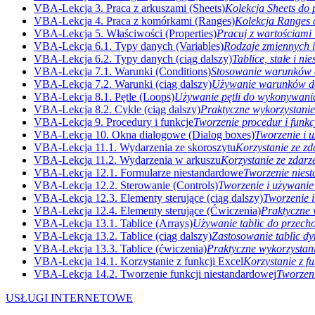
VBA-Lekcja 3. Praca z arkuszami (Sheets)
Kolekcja Sheets do
VBA-Lekcja 4. Praca z komórkami (Ranges)
Kolekcja Ranges 
VBA-Lekcja 5. Właściwości (Properties)
Pracuj z wartościami
VBA-Lekcja 6.1. Typy danych (Variables)
Rodzaje zmiennych i
VBA-Lekcja 6.2. Typy danych (ciąg dalszy)
Tablice, stałe i n
VBA-Lekcja 7.1. Warunki (Conditions)
Stosowanie warunków 
VBA-Lekcja 7.2. Warunki (ciąg dalszy)
Używanie warunków do
VBA-Lekcja 8.1. Pętle (Loops)
Używanie pętli do wykonywania
VBA-Lekcja 8.2. Cykle (ciąg dalszy)
Praktyczne wykorzystanie 
VBA-Lekcja 9. Procedury i funkcje
Tworzenie procedur i funkcj
VBA-Lekcja 10. Okna dialogowe (Dialog boxes)
Tworzenie i 
VBA-Lekcja 11.1. Wydarzenia ze skoroszytu
Korzystanie ze zd
VBA-Lekcja 11.2. Wydarzenia w arkuszu
Korzystanie ze zdarz
VBA-Lekcja 12.1. Formularze niestandardowe
Tworzenie nies
VBA-Lekcja 12.2. Sterowanie (Controls)
Tworzenie i używanie 
VBA-Lekcja 12.3. Elementy sterujące (ciąg dalszy)
Tworzenie i
VBA-Lekcja 12.4. Elementy sterujące (Ćwiczenia)
Praktyczne 
VBA-Lekcja 13.1. Tablice (Arrays)
Używanie tablic do przec
VBA-Lekcja 13.2. Tablice (ciąg dalszy)
Zastosowanie tablic d
VBA-Lekcja 13.3. Tablice (ćwiczenia)
Praktyczne wykorzystani
VBA-Lekcja 14.1. Korzystanie z funkcji Excel
Korzystanie z f
VBA-Lekcja 14.2. Tworzenie funkcji niestandardowej
Tworzeni
USŁUGI INTERNETOWE