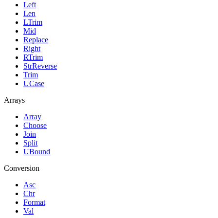
Left
Len
LTrim
Mid
Replace
Right
RTrim
StrReverse
Trim
UCase
Arrays
Array
Choose
Join
Split
UBound
Conversion
Asc
Chr
Format
Val