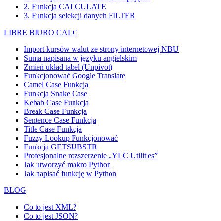
2. Funkcja CALCULATE
3. Funkcja selekcji danych FILTER
LIBRE BIURO CALC
Import kursów walut ze strony internetowej NBU
Suma napisana w języku angielskim
Zmień układ tabel (Unpivot)
Funkcjonować
Google Translate
Camel Case Funkcja
Funkcja Snake Case
Kebab Case Funkcja
Break Case Funkcja
Sentence Case Funkcja
Title Case Funkcja
Fuzzy Lookup
Funkcjonować
Funkcja GETSUBSTR
Profesjonalne rozszerzenie „YLC Utilities”
Jak utworzyć makro Python
Jak napisać funkcję w Python
BLOG
Co to jest XML?
Co to jest JSON?