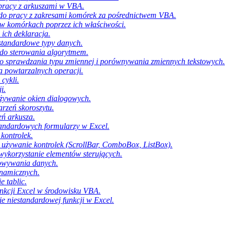
 pracy z arkuszami w VBA.
do pracy z zakresami komórek za pośrednictwem VBA.
 w komórkach poprzez ich właściwości.
 ich deklaracja.
iestandardowe typy danych.
do sterowania algorytmem.
 sprawdzania typu zmiennej i porównywania zmiennych tekstowych.
 powtarzalnych operacji.
cykli.
i.
używanie okien dialogowych.
arzeń skoroszytu.
eń arkusza.
tandardowych formularzy w Excel.
kontrolek.
 używanie kontrolek (ScrollBar, ComboBox, ListBox).
wykorzystanie elementów sterujących.
howywania danych.
ynamicznych.
e tablic.
unkcji Excel w środowisku VBA.
e niestandardowej funkcji w Excel.