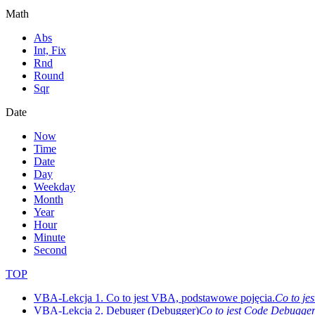
Math
Abs
Int, Fix
Rnd
Round
Sqr
Date
Now
Time
Date
Day
Weekday
Month
Year
Hour
Minute
Second
TOP
VBA-Lekcja 1. Co to jest VBA, podstawowe pojęcia.
Co to je
VBA-Lekcja 2. Debuger (Debugger)
Co to jest Code Debugger