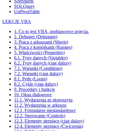
SortSheets
SQLQuery
UnPivotTable
LEKCJE VBA
1. Co to jest VBA, podstawowe pojęcia.
2. Debuger (Debugger)
3. Praca z arkuszami (Sheets)
4. Praca z komórkami (Ranges)
5. Właściwości (Properties)
6.1. Typy danych (Variables)
6.2. Typy danych (ciąg dalszy)
7.1. Warunki (Conditions)
7.2. Warunki (ciąg dalszy)
8.1. Pętle (Loops)
8.2. Cykle (ciąg dalszy)
9. Procedury i funkcje
10. Okna dialogowe
11.1. Wydarzenia ze skoroszytu
11.2. Wydarzenia w arkuszu
12.1. Formularze niestandardowe
12.2. Sterowanie (Controls)
12.3. Elementy sterujące (ciąg dalszy)
12.4. Elementy sterujące (Ćwiczenia)