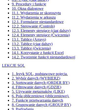
9. Procedury i funkcje
10. Okna dialogowe
11.1. Wydarzenia ze skoroszytu
11.2. Wydarzenia w arkuszu
12.1. Formularze niestandardowe
12.2. Sterowanie (Controls)
12.3. Elementy sterujące (ciąg dalszy)
12.4. Elementy sterujące (Ćwiczenia)
13.1. Tablice (Arrays)
13.2. Tablice (ciąg dalszy)
13.3. Tablice (ćwiczenia)
14.1. Korzystanie z funkcji Excel
14.2. Tworzenie funkcji niestandardowej
LEKCJE SQL
1. Język SQL, podstawowe pojęcia.
2. Wybór danych (WYBIERZ)
3. Sortowanie danych (ORDER BY)
4. Filtrowanie danych (GDZIE)
5. Używanie metaznaków (LIKE)
6. Pola obliczeniowe (obliczeniowe).
7. Funkcje przetwarzania danych
8. Grupowanie danych (GROUP BY)
9. Podżądania