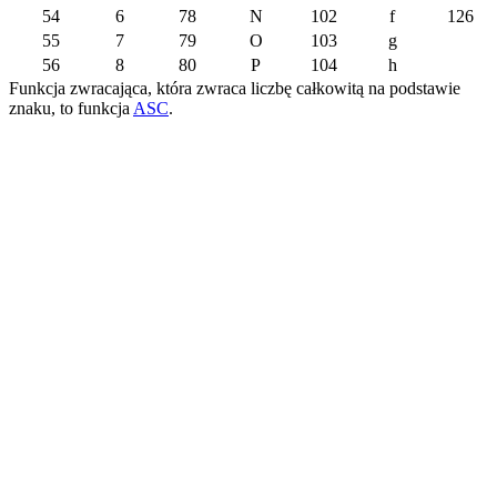
54
6
78
N
102
f
126
55
7
79
O
103
g
56
8
80
P
104
h
Funkcja zwracająca, która zwraca liczbę całkowitą na podstawie
znaku, to funkcja
ASC
.