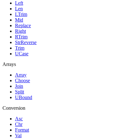
Left
Len
LTrim
Mid
Replace
Right
RTrim
StrReverse
Trim
UCase
Arrays
Array
Choose
Join
Split
UBound
Conversion
Asc
Chr
Format
Val