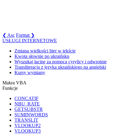
❮ Asc
Format ❯
USŁUGI INTERNETOWE
Zmiana wielkości liter w tekście
Kwota słownie po ukraińsku
Wyszukaj łacinę za pomocą cyrylicy i odwrotnie
Transliteracja z języka ukraińskiego na angielski
Kursy wymiany
Makra VBA
Funkcje
CONCATIF
NBU_RATE
GETSUBSTR
SUMINWORDS
TRANSLIT
VLOOKUP2
VLOOKUP3