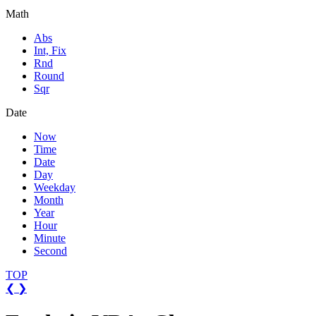
Math
Abs
Int, Fix
Rnd
Round
Sqr
Date
Now
Time
Date
Day
Weekday
Month
Year
Hour
Minute
Second
TOP
❮
❯