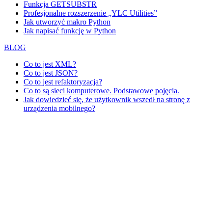
Funkcja GETSUBSTR
Profesjonalne rozszerzenie „YLC Utilities”
Jak utworzyć makro Python
Jak napisać funkcję w Python
BLOG
Co to jest XML?
Co to jest JSON?
Co to jest refaktoryzacja?
Co to są sieci komputerowe. Podstawowe pojęcia.
Jak dowiedzieć się, że użytkownik wszedł na stronę z
urządzenia mobilnego?