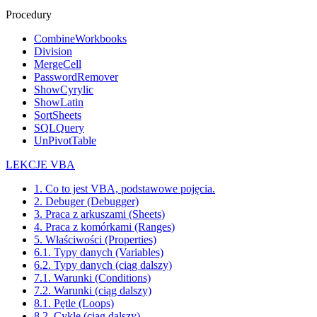
Procedury
CombineWorkbooks
Division
MergeCell
PasswordRemover
ShowCyrylic
ShowLatin
SortSheets
SQLQuery
UnPivotTable
LEKCJE VBA
1. Co to jest VBA, podstawowe pojęcia.
2. Debuger (Debugger)
3. Praca z arkuszami (Sheets)
4. Praca z komórkami (Ranges)
5. Właściwości (Properties)
6.1. Typy danych (Variables)
6.2. Typy danych (ciąg dalszy)
7.1. Warunki (Conditions)
7.2. Warunki (ciąg dalszy)
8.1. Pętle (Loops)
8.2. Cykle (ciąg dalszy)