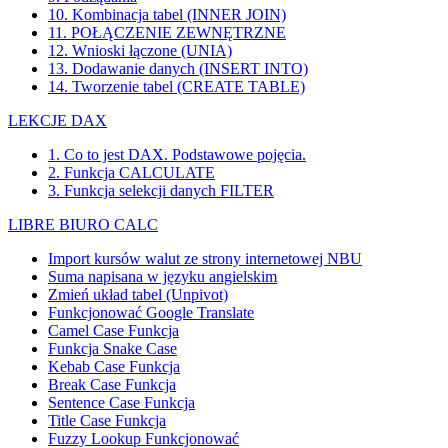
10. Kombinacja tabel (INNER JOIN)
11. POŁĄCZENIE ZEWNĘTRZNE
12. Wnioski łączone (UNIA)
13. Dodawanie danych (INSERT INTO)
14. Tworzenie tabel (CREATE TABLE)
LEKCJE DAX
1. Co to jest DAX. Podstawowe pojęcia.
2. Funkcja CALCULATE
3. Funkcja selekcji danych FILTER
LIBRE BIURO CALC
Import kursów walut ze strony internetowej NBU
Suma napisana w języku angielskim
Zmień układ tabel (Unpivot)
Funkcjonować
Google Translate
Camel Case Funkcja
Funkcja Snake Case
Kebab Case Funkcja
Break Case Funkcja
Sentence Case Funkcja
Title Case Funkcja
Fuzzy Lookup
Funkcjonować