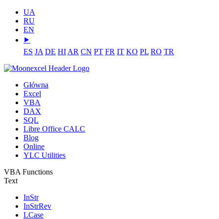
UA
RU
EN
⯈
ES
JA
DE
HI
AR
CN
PT
FR
IT
KO
PL
RO
TR
Główna
Excel
VBA
DAX
SQL
Libre Office CALC
Blog
Online
YLC Utilities
VBA Functions
Text
InStr
InStrRev
LCase