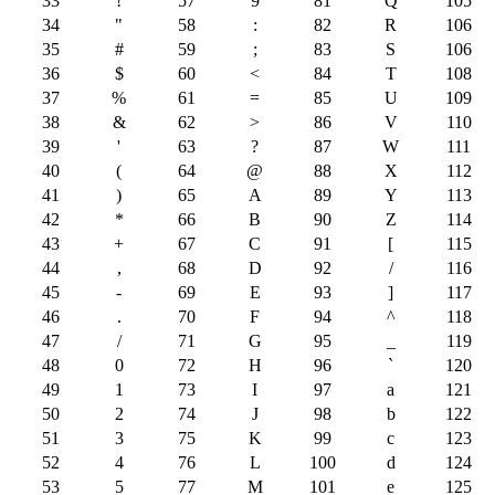
33
!
57
9
81
Q
105
34
"
58
:
82
R
106
35
#
59
;
83
S
106
36
$
60
<
84
T
108
37
%
61
=
85
U
109
38
&
62
>
86
V
110
39
'
63
?
87
W
111
40
(
64
@
88
X
112
41
)
65
A
89
Y
113
42
*
66
B
90
Z
114
43
+
67
C
91
[
115
44
,
68
D
92
/
116
45
-
69
E
93
]
117
46
.
70
F
94
^
118
47
/
71
G
95
_
119
48
0
72
H
96
`
120
49
1
73
I
97
a
121
50
2
74
J
98
b
122
51
3
75
K
99
c
123
52
4
76
L
100
d
124
53
5
77
M
101
e
125