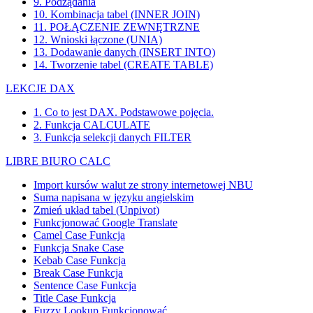
9. Podżądania
10. Kombinacja tabel (INNER JOIN)
11. POŁĄCZENIE ZEWNĘTRZNE
12. Wnioski łączone (UNIA)
13. Dodawanie danych (INSERT INTO)
14. Tworzenie tabel (CREATE TABLE)
LEKCJE DAX
1. Co to jest DAX. Podstawowe pojęcia.
2. Funkcja CALCULATE
3. Funkcja selekcji danych FILTER
LIBRE BIURO CALC
Import kursów walut ze strony internetowej NBU
Suma napisana w języku angielskim
Zmień układ tabel (Unpivot)
Funkcjonować
Google Translate
Camel Case Funkcja
Funkcja Snake Case
Kebab Case Funkcja
Break Case Funkcja
Sentence Case Funkcja
Title Case Funkcja
Fuzzy Lookup
Funkcjonować