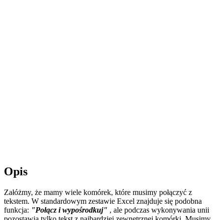
Opis
Załóżmy, że mamy wiele komórek, które musimy połączyć z
tekstem. W standardowym zestawie Excel znajduje się podobna
funkcja:
"Połącz i wypośrodkuj"
, ale podczas wykonywania unii
pozostawia tylko tekst z najbardziej zewnętrznej komórki. Musimy