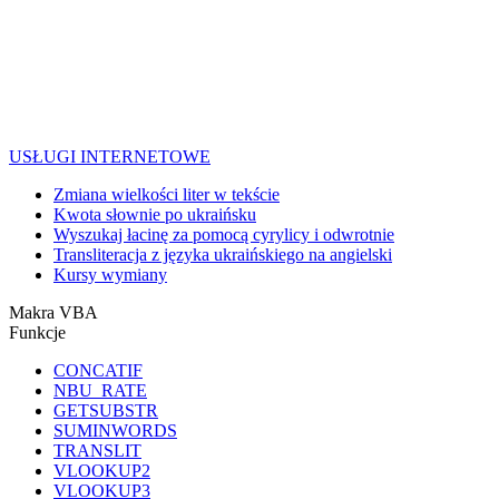
USŁUGI INTERNETOWE
Zmiana wielkości liter w tekście
Kwota słownie po ukraińsku
Wyszukaj łacinę za pomocą cyrylicy i odwrotnie
Transliteracja z języka ukraińskiego na angielski
Kursy wymiany
Makra VBA
Funkcje
CONCATIF
NBU_RATE
GETSUBSTR
SUMINWORDS
TRANSLIT
VLOOKUP2
VLOOKUP3