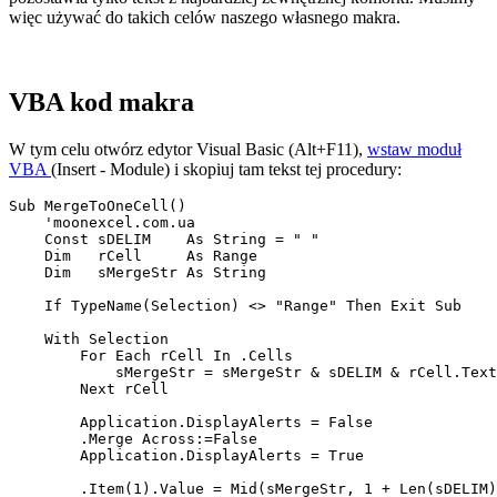
więc używać do takich celów naszego własnego makra.
VBA kod makra
W tym celu otwórz edytor Visual Basic (Alt+F11),
wstaw moduł
VBA
(
Insert - Module
) i skopiuj tam tekst tej procedury:
Sub MergeToOneCell()

    'moonexcel.com.ua

    Const sDELIM    As String = " "

    Dim   rCell     As Range

    Dim   sMergeStr As String

    If TypeName(Selection) <> "Range" Then Exit Sub

    With Selection

        For Each rCell In .Cells

            sMergeStr = sMergeStr & sDELIM & rCell.Text

        Next rCell

        Application.DisplayAlerts = False

        .Merge Across:=False

        Application.DisplayAlerts = True

        .Item(1).Value = Mid(sMergeStr, 1 + Len(sDELIM)