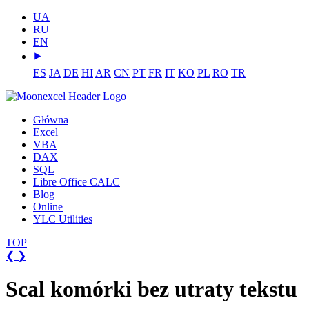
UA
RU
EN
⯈
ES
JA
DE
HI
AR
CN
PT
FR
IT
KO
PL
RO
TR
Główna
Excel
VBA
DAX
SQL
Libre Office CALC
Blog
Online
YLC Utilities
TOP
❮
❯
Scal komórki bez utraty tekstu