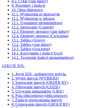
8.2. Cykle (ciąg dalszy)
9. Procedury i funkcje
10. Okna dialogowe
11.1. Wydarzenia ze skoroszytu
11.2. Wydarzenia w arkuszu
12.1. Formularze niestandardowe
12.2. Sterowanie (Controls)
12.3. Elementy sterujące (ciąg dalszy)
12.4. Elementy sterujące (Ćwiczenia)
13.1. Tablice (Arrays)
13.2. Tablice (ciąg dalszy)
13.3. Tablice (ćwiczenia)
14.1. Korzystanie z funkcji Excel
14.2. Tworzenie funkcji niestandardowej
LEKCJE SQL
1. Język SQL, podstawowe pojęcia.
2. Wybór danych (WYBIERZ)
3. Sortowanie danych (ORDER BY)
4. Filtrowanie danych (GDZIE)
5. Używanie metaznaków (LIKE)
6. Pola obliczeniowe (obliczeniowe).
7. Funkcje przetwarzania danych
8. Grupowanie danych (GROUP BY)