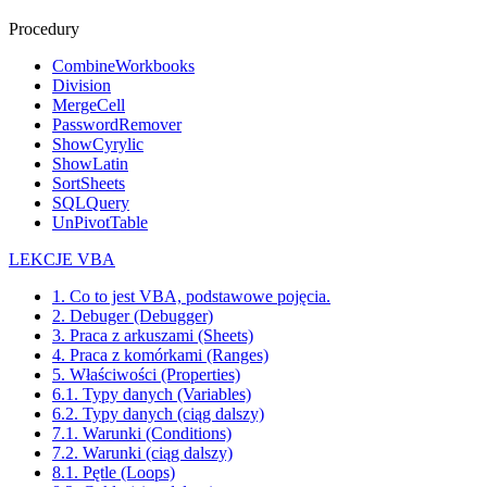
Procedury
CombineWorkbooks
Division
MergeCell
PasswordRemover
ShowCyrylic
ShowLatin
SortSheets
SQLQuery
UnPivotTable
LEKCJE VBA
1. Co to jest VBA, podstawowe pojęcia.
2. Debuger (Debugger)
3. Praca z arkuszami (Sheets)
4. Praca z komórkami (Ranges)
5. Właściwości (Properties)
6.1. Typy danych (Variables)
6.2. Typy danych (ciąg dalszy)
7.1. Warunki (Conditions)
7.2. Warunki (ciąg dalszy)
8.1. Pętle (Loops)