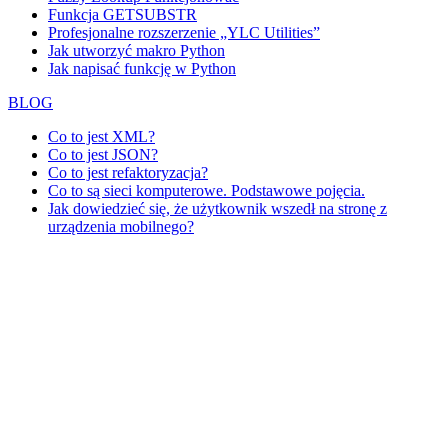
Funkcja GETSUBSTR
Profesjonalne rozszerzenie „YLC Utilities”
Jak utworzyć makro Python
Jak napisać funkcję w Python
BLOG
Co to jest XML?
Co to jest JSON?
Co to jest refaktoryzacja?
Co to są sieci komputerowe. Podstawowe pojęcia.
Jak dowiedzieć się, że użytkownik wszedł na stronę z
urządzenia mobilnego?