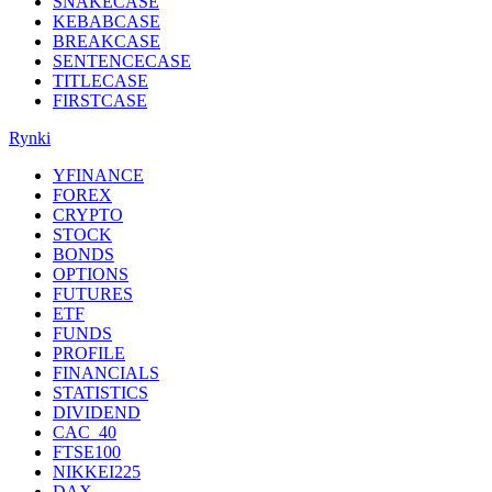
SNAKECASE
KEBABCASE
BREAKCASE
SENTENCECASE
TITLECASE
FIRSTCASE
Rynki
YFINANCE
FOREX
CRYPTO
STOCK
BONDS
OPTIONS
FUTURES
ETF
FUNDS
PROFILE
FINANCIALS
STATISTICS
DIVIDEND
CAC_40
FTSE100
NIKKEI225
DAX