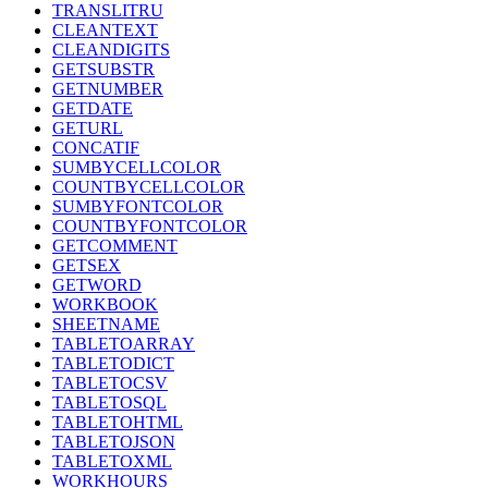
TRANSLITRU
CLEANTEXT
CLEANDIGITS
GETSUBSTR
GETNUMBER
GETDATE
GETURL
CONCATIF
SUMBYCELLCOLOR
COUNTBYCELLCOLOR
SUMBYFONTCOLOR
COUNTBYFONTCOLOR
GETCOMMENT
GETSEX
GETWORD
WORKBOOK
SHEETNAME
TABLETOARRAY
TABLETODICT
TABLETOCSV
TABLETOSQL
TABLETOHTML
TABLETOJSON
TABLETOXML
WORKHOURS