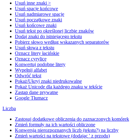
Usuń inne znaki >
Usuń spacje końcowe
Usuń nadmiarowe spacje
Usuń początkowe znaki
Usuń końcowe znaki
Usuń tekst po określonej liczbie znaków
Dodaj znaki do istniejącego tekstu
Pobierz słowo według wskazanych separatorów
Usuń słowa z tekstu
Oznacz litery łacińskie
Oznacz cyrylicę
Konwertuj podobne litery
Wypełnij alfabet
Odwróć tekst
Pokaż/Ukryj znaki niedrukowalne
Pokaż Unicode dla każdego znaku w tekście
Zastąp dane prywatne
Google Tłumacz
Liczba
Zastosuj dodatkowe obliczenia do zaznaczonych komórek
Zmień formuły na ich wartości obliczone
Konwersja nierozpoznanych liczb (tekstu?) na liczby
Zmień wartości na tekstowe (dodając ' z przodu)