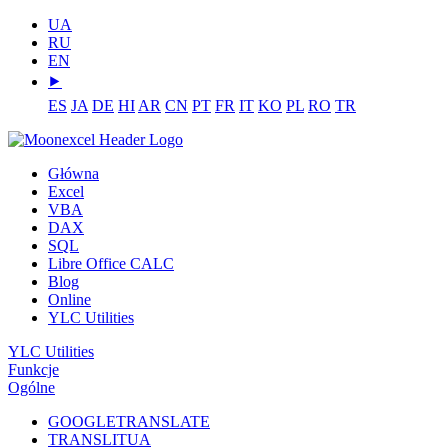
UA
RU
EN
⯈
ES
JA
DE
HI
AR
CN
PT
FR
IT
KO
PL
RO
TR
Główna
Excel
VBA
DAX
SQL
Libre Office CALC
Blog
Online
YLC Utilities
YLC Utilities
Funkcje
Ogólne
GOOGLETRANSLATE
TRANSLITUA