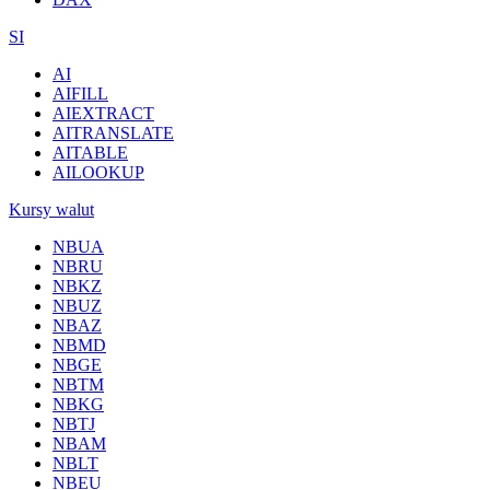
SI
AI
AIFILL
AIEXTRACT
AITRANSLATE
AITABLE
AILOOKUP
Kursy walut
NBUA
NBRU
NBKZ
NBUZ
NBAZ
NBMD
NBGE
NBTM
NBKG
NBTJ
NBAM
NBLT
NBEU