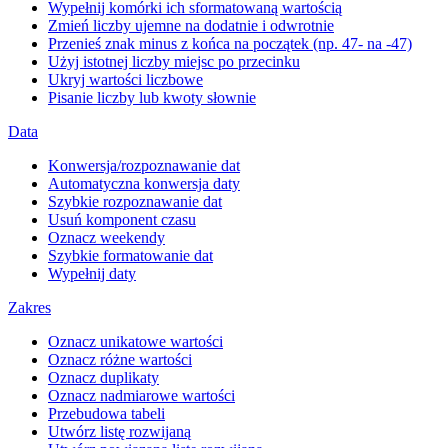
Wypełnij komórki ich sformatowaną wartością
Zmień liczby ujemne na dodatnie i odwrotnie
Przenieś znak minus z końca na początek (np. 47- na -47)
Użyj istotnej liczby miejsc po przecinku
Ukryj wartości liczbowe
Pisanie liczby lub kwoty słownie
Data
Konwersja/rozpoznawanie dat
Automatyczna konwersja daty
Szybkie rozpoznawanie dat
Usuń komponent czasu
Oznacz weekendy
Szybkie formatowanie dat
Wypełnij daty
Zakres
Oznacz unikatowe wartości
Oznacz różne wartości
Oznacz duplikaty
Oznacz nadmiarowe wartości
Przebudowa tabeli
Utwórz listę rozwijaną