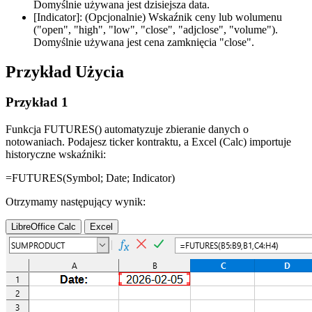
Domyślnie używana jest dzisiejsza data.
[Indicator]:
(Opcjonalnie) Wskaźnik ceny lub wolumenu
(
"open", "high", "low", "close", "adjclose", "volume"
).
Domyślnie używana jest cena zamknięcia
"close"
.
Przykład Użycia
Przykład 1
Funkcja FUTURES() automatyzuje zbieranie danych o
notowaniach. Podajesz ticker kontraktu, a Excel (Calc) importuje
historyczne wskaźniki:
=FUTURES(
Symbol
;
Date
;
Indicator
)
Otrzymamy następujący wynik:
LibreOffice Calc
Excel