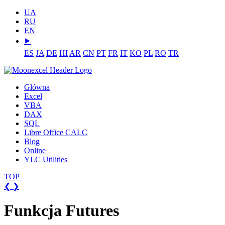
UA
RU
EN
⯈
ES
JA
DE
HI
AR
CN
PT
FR
IT
KO
PL
RO
TR
Główna
Excel
VBA
DAX
SQL
Libre Office CALC
Blog
Online
YLC Utilities
TOP
❮
❯
Funkcja Futures