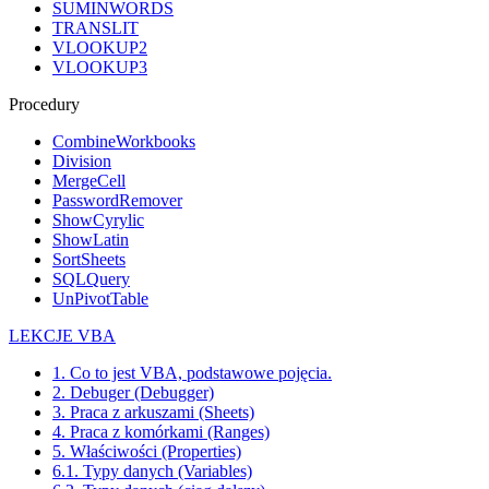
SUMINWORDS
TRANSLIT
VLOOKUP2
VLOOKUP3
Procedury
CombineWorkbooks
Division
MergeCell
PasswordRemover
ShowCyrylic
ShowLatin
SortSheets
SQLQuery
UnPivotTable
LEKCJE VBA
1. Co to jest VBA, podstawowe pojęcia.
2. Debuger (Debugger)
3. Praca z arkuszami (Sheets)
4. Praca z komórkami (Ranges)
5. Właściwości (Properties)
6.1. Typy danych (Variables)