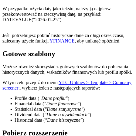
W przypadku użycia daty jako tekstu, należy ją najpierw
przekonwertować na rzeczywistą datę, na przykład:
DATEVALUE("2026-01-25")
.
Jeśli potrzebujesz pobrać historyczne dane za długi okres czasu,
zalecamy użycie funkcji
YFINANCE
, aby uniknąć opóźnień.
Gotowe szablony
Możesz również skorzystać z gotowych szablonów do pobierania
historycznych danych, wskaźników finansowych lub profilu spółki.
W tym celu przejdź do menu
YLC Utilities > Template > Company
screener
i wybierz jeden z następujących raportów:
Profile data
(
"Dane profilu"
)
Financial data
(
"Dane finansowe"
)
Statistical data
(
"Dane statystyczne"
)
Dividend data
(
"Dane o dywidendach"
)
Historical data
(
"Dane historyczne"
)
Pobierz rozszerzenie