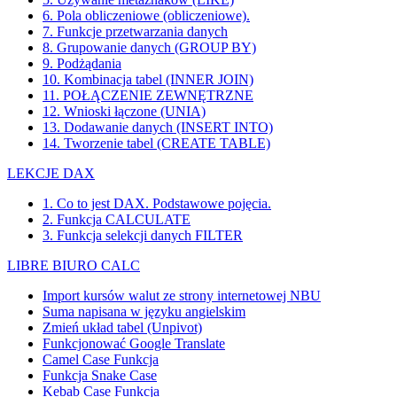
6. Pola obliczeniowe (obliczeniowe).
7. Funkcje przetwarzania danych
8. Grupowanie danych (GROUP BY)
9. Podżądania
10. Kombinacja tabel (INNER JOIN)
11. POŁĄCZENIE ZEWNĘTRZNE
12. Wnioski łączone (UNIA)
13. Dodawanie danych (INSERT INTO)
14. Tworzenie tabel (CREATE TABLE)
LEKCJE DAX
1. Co to jest DAX. Podstawowe pojęcia.
2. Funkcja CALCULATE
3. Funkcja selekcji danych FILTER
LIBRE BIURO CALC
Import kursów walut ze strony internetowej NBU
Suma napisana w języku angielskim
Zmień układ tabel (Unpivot)
Funkcjonować
Google Translate
Camel Case Funkcja
Funkcja Snake Case
Kebab Case Funkcja