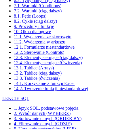
6.2. Typy danych (ciąg dalszy)
7.1. Warunki (Conditions)
7.2. Warunki (ciąg dalszy)
8.1. Pętle (Loops)
8.2. Cykle (ciąg dalszy)
9. Procedury i funkcje
10. Okna dialogowe
11.1. Wydarzenia ze skoroszytu
11.2. Wydarzenia w arkuszu
12.1. Formularze niestandardowe
12.2. Sterowanie (Controls)
12.3. Elementy sterujące (ciąg dalszy)
12.4. Elementy sterujące (Ćwiczenia)
13.1. Tablice (Arrays)
13.2. Tablice (ciąg dalszy)
13.3. Tablice (ćwiczenia)
14.1. Korzystanie z funkcji Excel
14.2. Tworzenie funkcji niestandardowej
LEKCJE SQL
1. Język SQL, podstawowe pojęcia.
2. Wybór danych (WYBIERZ)
3. Sortowanie danych (ORDER BY)
4. Filtrowanie danych (GDZIE)
5. Używanie metaznaków (LIKE)