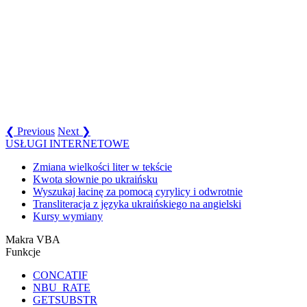
❮ Previous
Next ❯
USŁUGI INTERNETOWE
Zmiana wielkości liter w tekście
Kwota słownie po ukraińsku
Wyszukaj łacinę za pomocą cyrylicy i odwrotnie
Transliteracja z języka ukraińskiego na angielski
Kursy wymiany
Makra VBA
Funkcje
CONCATIF
NBU_RATE
GETSUBSTR