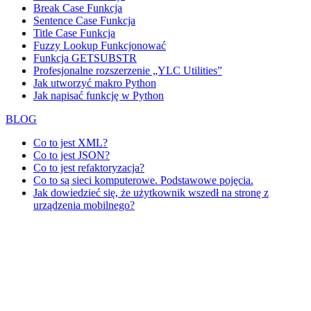
Break Case Funkcja
Sentence Case Funkcja
Title Case Funkcja
Fuzzy Lookup
Funkcjonować
Funkcja GETSUBSTR
Profesjonalne rozszerzenie „YLC Utilities”
Jak utworzyć makro Python
Jak napisać funkcję w Python
BLOG
Co to jest XML?
Co to jest JSON?
Co to jest refaktoryzacja?
Co to są sieci komputerowe. Podstawowe pojęcia.
Jak dowiedzieć się, że użytkownik wszedł na stronę z
urządzenia mobilnego?