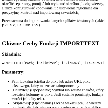
określić separatory, pomijać lub wybierać określoną liczbę wierszy,
a także konfigurować kodowanie lub ustawienia regionalne dla
precyzyjnej kontroli nad importowaną zawartością.
Przeznaczona do importowania danych z plików tekstowych (takich
jak CSV, TXT lub TSV).
Główne Cechy Funkcji IMPORTTEXT
Składnia:
Parametry:
Path:
Lokalna ścieżka do pliku lub adres URL pliku
tekstowego, który ma zostać zaimportowany
[Delimiter]:
(Opcjonalnie) Symbol lub zestaw znaków, który
rozdziela kolumny w pliku. Jeśli zostanie pominięty, funkcja
zwróci jednolity tekst.
[SkipRows]:
(Opcjonalnie) Liczba wskazująca, ile wierszy
pominąć. Wartość ujemna pomija wiersze od końca tablicy.