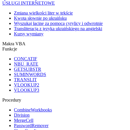
USŁUGI INTERNETOWE
Zmiana wielkości liter w tekście
Kwota słownie po ukraińsku
Wyszukaj łacinę za pomocą cyrylicy i odwrotnie
Transliteracja z języka ukraińskiego na angielski
Kursy wymiany
Makra VBA
Funkcje
CONCATIF
NBU_RATE
GETSUBSTR
SUMINWORDS
TRANSLIT
VLOOKUP2
VLOOKUP3
Procedury
CombineWorkbooks
Division
MergeCell
PasswordRemover