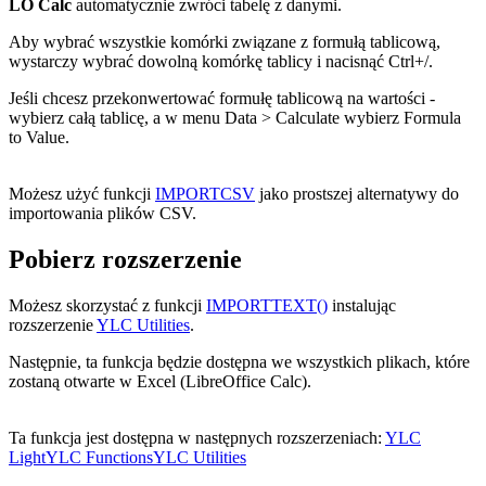
LO Calc
automatycznie zwróci tabelę z danymi.
Aby wybrać wszystkie komórki związane z formułą tablicową,
wystarczy wybrać dowolną komórkę tablicy i nacisnąć Ctrl+
/
.
Jeśli chcesz przekonwertować formułę tablicową na wartości -
wybierz całą tablicę, a w menu
Data > Calculate
wybierz
Formula
to Value
.
Możesz użyć funkcji
IMPORTCSV
jako prostszej alternatywy do
importowania plików CSV.
Pobierz rozszerzenie
Możesz skorzystać z funkcji
IMPORTTEXT()
instalując
rozszerzenie
YLC Utilities
.
Następnie, ta funkcja będzie dostępna we wszystkich plikach, które
zostaną otwarte w Excel (LibreOffice Calc).
Ta funkcja jest dostępna w następnych rozszerzeniach:
YLC
Light
YLC Functions
YLC Utilities