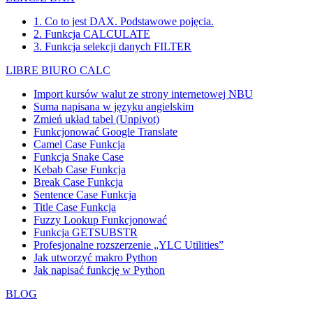
1. Co to jest DAX. Podstawowe pojęcia.
2. Funkcja CALCULATE
3. Funkcja selekcji danych FILTER
LIBRE BIURO CALC
Import kursów walut ze strony internetowej NBU
Suma napisana w języku angielskim
Zmień układ tabel (Unpivot)
Funkcjonować
Google Translate
Camel Case Funkcja
Funkcja Snake Case
Kebab Case Funkcja
Break Case Funkcja
Sentence Case Funkcja
Title Case Funkcja
Fuzzy Lookup
Funkcjonować
Funkcja GETSUBSTR
Profesjonalne rozszerzenie „YLC Utilities”
Jak utworzyć makro Python
Jak napisać funkcję w Python
BLOG