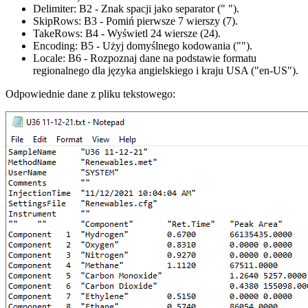
Delimiter:
B2
- Znak spacji jako separator
(" ")
.
SkipRows:
B3
- Pomiń pierwsze 7 wierszy
(7)
.
TakeRows:
B4
- Wyświetl 24 wiersze
(24)
.
Encoding:
B5
- Użyj domyślnego kodowania
("")
.
Locale:
B6
- Rozpoznaj dane na podstawie formatu
regionalnego dla języka angielskiego i kraju USA
("en-US")
.
Odpowiednie dane z pliku tekstowego: