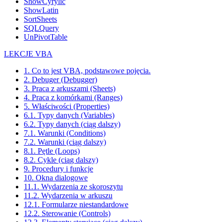
ShowCyrylic
ShowLatin
SortSheets
SQLQuery
UnPivotTable
LEKCJE VBA
1. Co to jest VBA, podstawowe pojęcia.
2. Debuger (Debugger)
3. Praca z arkuszami (Sheets)
4. Praca z komórkami (Ranges)
5. Właściwości (Properties)
6.1. Typy danych (Variables)
6.2. Typy danych (ciąg dalszy)
7.1. Warunki (Conditions)
7.2. Warunki (ciąg dalszy)
8.1. Pętle (Loops)
8.2. Cykle (ciąg dalszy)
9. Procedury i funkcje
10. Okna dialogowe
11.1. Wydarzenia ze skoroszytu
11.2. Wydarzenia w arkuszu
12.1. Formularze niestandardowe
12.2. Sterowanie (Controls)