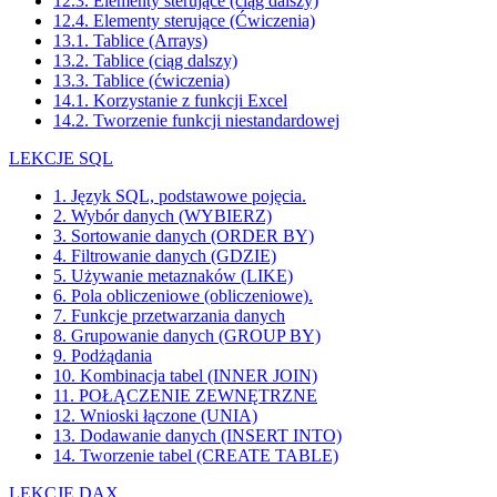
12.3. Elementy sterujące (ciąg dalszy)
12.4. Elementy sterujące (Ćwiczenia)
13.1. Tablice (Arrays)
13.2. Tablice (ciąg dalszy)
13.3. Tablice (ćwiczenia)
14.1. Korzystanie z funkcji Excel
14.2. Tworzenie funkcji niestandardowej
LEKCJE SQL
1. Język SQL, podstawowe pojęcia.
2. Wybór danych (WYBIERZ)
3. Sortowanie danych (ORDER BY)
4. Filtrowanie danych (GDZIE)
5. Używanie metaznaków (LIKE)
6. Pola obliczeniowe (obliczeniowe).
7. Funkcje przetwarzania danych
8. Grupowanie danych (GROUP BY)
9. Podżądania
10. Kombinacja tabel (INNER JOIN)
11. POŁĄCZENIE ZEWNĘTRZNE
12. Wnioski łączone (UNIA)
13. Dodawanie danych (INSERT INTO)
14. Tworzenie tabel (CREATE TABLE)
LEKCJE DAX