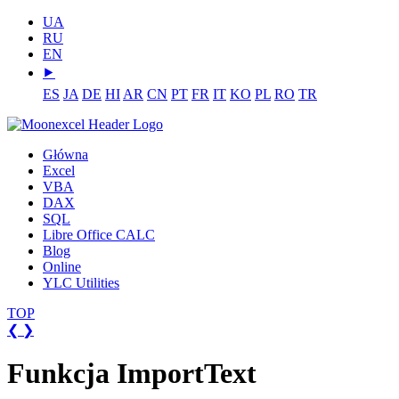
UA
RU
EN
⯈
ES
JA
DE
HI
AR
CN
PT
FR
IT
KO
PL
RO
TR
Główna
Excel
VBA
DAX
SQL
Libre Office CALC
Blog
Online
YLC Utilities
TOP
❮
❯
Funkcja ImportText