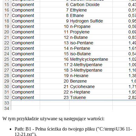
W tym przykładzie używane są następujące wartości:
Path:
B1
- Pełna ścieżka do twojego pliku
("C:\temp\U36 11-
12-21.txt")
.