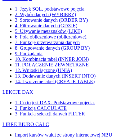
1. Język SQL, podstawowe pojęcia.
2. Wybór danych (WYBIERZ)
3. Sortowanie danych (ORDER BY)
4. Filtrowanie danych (GDZIE)
5. Używanie metaznaków (LIKE)
6. Pola obliczeniowe (obliczeniowe).
7. Funkcje przetwarzania danych
8. Grupowanie danych (GROUP BY)
9. Podżądania
10. Kombinacja tabel (INNER JOIN)
11. POŁĄCZENIE ZEWNĘTRZNE
12. Wnioski łączone (UNIA)
13. Dodawanie danych (INSERT INTO)
14. Tworzenie tabel (CREATE TABLE)
LEKCJE DAX
1. Co to jest DAX. Podstawowe pojęcia.
2. Funkcja CALCULATE
3. Funkcja selekcji danych FILTER
LIBRE BIURO CALC
Import kursów walut ze strony internetowej NBU