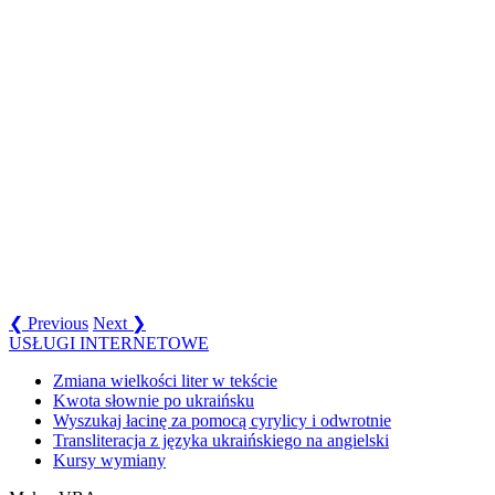
❮ Previous
Next ❯
USŁUGI INTERNETOWE
Zmiana wielkości liter w tekście
Kwota słownie po ukraińsku
Wyszukaj łacinę za pomocą cyrylicy i odwrotnie
Transliteracja z języka ukraińskiego na angielski
Kursy wymiany