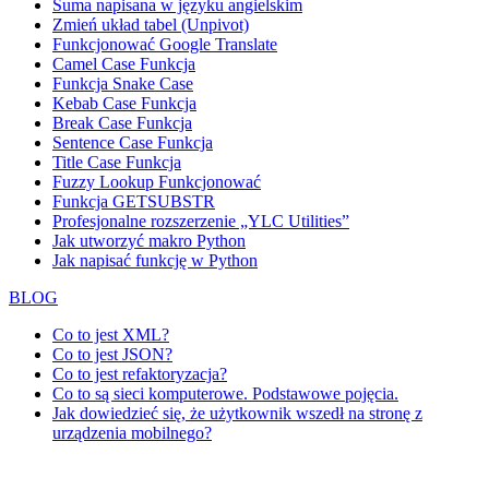
Suma napisana w języku angielskim
Zmień układ tabel (Unpivot)
Funkcjonować
Google Translate
Camel Case Funkcja
Funkcja Snake Case
Kebab Case Funkcja
Break Case Funkcja
Sentence Case Funkcja
Title Case Funkcja
Fuzzy Lookup
Funkcjonować
Funkcja GETSUBSTR
Profesjonalne rozszerzenie „YLC Utilities”
Jak utworzyć makro Python
Jak napisać funkcję w Python
BLOG
Co to jest XML?
Co to jest JSON?
Co to jest refaktoryzacja?
Co to są sieci komputerowe. Podstawowe pojęcia.
Jak dowiedzieć się, że użytkownik wszedł na stronę z
urządzenia mobilnego?