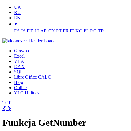
UA
RU
EN
⯈
ES
JA
DE
HI
AR
CN
PT
FR
IT
KO
PL
RO
TR
Główna
Excel
VBA
DAX
SQL
Libre Office CALC
Blog
Online
YLC Utilities
TOP
❮
❯
Funkcja GetNumber