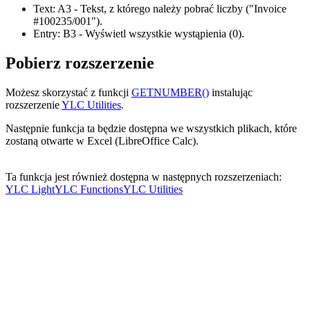
Text:
A3
- Tekst, z którego należy pobrać liczby
("Invoice
#100235/001")
.
Entry:
B3
- Wyświetl wszystkie wystąpienia
(0)
.
Pobierz rozszerzenie
Możesz skorzystać z funkcji
GETNUMBER()
instalując
rozszerzenie
YLC Utilities
.
Następnie funkcja ta będzie dostępna we wszystkich plikach, które
zostaną otwarte w Excel (LibreOffice Calc).
Ta funkcja jest również dostępna w następnych rozszerzeniach:
YLC Light
YLC Functions
YLC Utilities