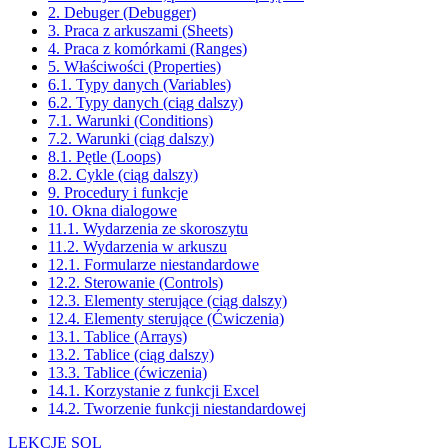
2. Debuger (Debugger)
3. Praca z arkuszami (Sheets)
4. Praca z komórkami (Ranges)
5. Właściwości (Properties)
6.1. Typy danych (Variables)
6.2. Typy danych (ciąg dalszy)
7.1. Warunki (Conditions)
7.2. Warunki (ciąg dalszy)
8.1. Pętle (Loops)
8.2. Cykle (ciąg dalszy)
9. Procedury i funkcje
10. Okna dialogowe
11.1. Wydarzenia ze skoroszytu
11.2. Wydarzenia w arkuszu
12.1. Formularze niestandardowe
12.2. Sterowanie (Controls)
12.3. Elementy sterujące (ciąg dalszy)
12.4. Elementy sterujące (Ćwiczenia)
13.1. Tablice (Arrays)
13.2. Tablice (ciąg dalszy)
13.3. Tablice (ćwiczenia)
14.1. Korzystanie z funkcji Excel
14.2. Tworzenie funkcji niestandardowej
LEKCJE SQL