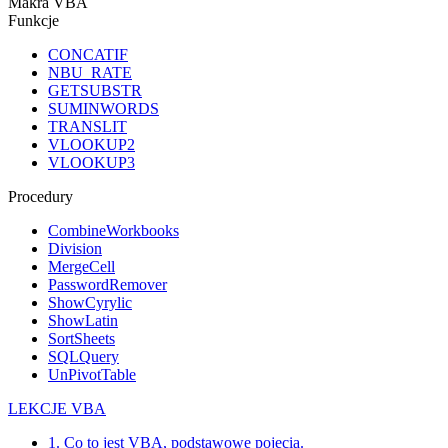
Makra VBA
Funkcje
CONCATIF
NBU_RATE
GETSUBSTR
SUMINWORDS
TRANSLIT
VLOOKUP2
VLOOKUP3
Procedury
CombineWorkbooks
Division
MergeCell
PasswordRemover
ShowCyrylic
ShowLatin
SortSheets
SQLQuery
UnPivotTable
LEKCJE VBA
1. Co to jest VBA, podstawowe pojęcia.