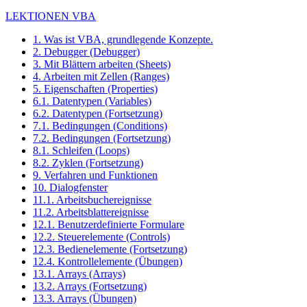
LEKTIONEN VBA
1. Was ist VBA, grundlegende Konzepte.
2. Debugger (Debugger)
3. Mit Blättern arbeiten (Sheets)
4. Arbeiten mit Zellen (Ranges)
5. Eigenschaften (Properties)
6.1. Datentypen (Variables)
6.2. Datentypen (Fortsetzung)
7.1. Bedingungen (Conditions)
7.2. Bedingungen (Fortsetzung)
8.1. Schleifen (Loops)
8.2. Zyklen (Fortsetzung)
9. Verfahren und Funktionen
10. Dialogfenster
11.1. Arbeitsbuchereignisse
11.2. Arbeitsblattereignisse
12.1. Benutzerdefinierte Formulare
12.2. Steuerelemente (Controls)
12.3. Bedienelemente (Fortsetzung)
12.4. Kontrollelemente (Übungen)
13.1. Arrays (Arrays)
13.2. Arrays (Fortsetzung)
13.3. Arrays (Übungen)