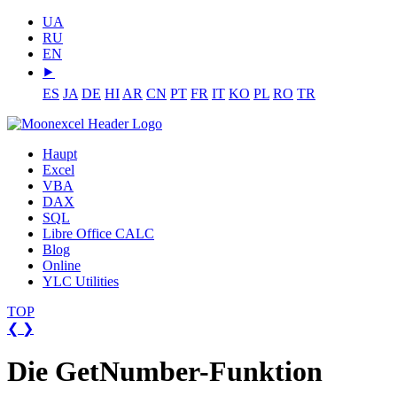
UA
RU
EN
⯈
ES
JA
DE
HI
AR
CN
PT
FR
IT
KO
PL
RO
TR
Haupt
Excel
VBA
DAX
SQL
Libre Office CALC
Blog
Online
YLC Utilities
TOP
❮
❯
Die GetNumber-Funktion