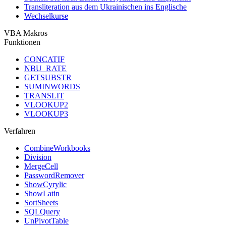
Transliteration aus dem Ukrainischen ins Englische
Wechselkurse
VBA Makros
Funktionen
CONCATIF
NBU_RATE
GETSUBSTR
SUMINWORDS
TRANSLIT
VLOOKUP2
VLOOKUP3
Verfahren
CombineWorkbooks
Division
MergeCell
PasswordRemover
ShowCyrylic
ShowLatin
SortSheets
SQLQuery
UnPivotTable