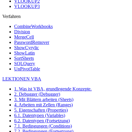
VLOOKUP2
VLOOKUP3
Verfahren
CombineWorkbooks
Division
MergeCell
PasswordRemover
ShowCyrylic
ShowLatin
SortSheets
SQLQuery
UnPivotTable
LEKTIONEN VBA
1. Was ist VBA, grundlegende Konzepte.
2. Debugger (Debugger)
3. Mit Blättern arbeiten (Sheets)
4. Arbeiten mit Zellen (Ranges)
5. Eigenschaften (Properties)
6.1. Datentypen (Variables)
6.2. Datentypen (Fortsetzung)
7.1. Bedingungen (Conditions)
7.2. Bedingungen (Fortsetzung)