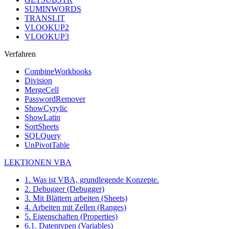
SUMINWORDS
TRANSLIT
VLOOKUP2
VLOOKUP3
Verfahren
CombineWorkbooks
Division
MergeCell
PasswordRemover
ShowCyrylic
ShowLatin
SortSheets
SQLQuery
UnPivotTable
LEKTIONEN VBA
1. Was ist VBA, grundlegende Konzepte.
2. Debugger (Debugger)
3. Mit Blättern arbeiten (Sheets)
4. Arbeiten mit Zellen (Ranges)
5. Eigenschaften (Properties)
6.1. Datentypen (Variables)