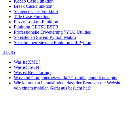
Kebab Case Funktion
Break Case Funktion
Sentence Case Funktion
Title Case Funktion
Fuzzy Lookup
Funktion
Funktion GETSUBSTR
Professionelle Erweiterung "YLC Utilities"
So erstellen Sie ein Python-Makro
So schreiben Sie eine Funktion auf Python
BLOG
Was ist XML?
Was ist JSON?
Was ist Refactoring?
Was sind Computernetzwerke? Grundlegende Konzepte.
Wie kann man herausfinden, dass der Benutzer die Website
von einem mobilen Gerät aus besucht hat?