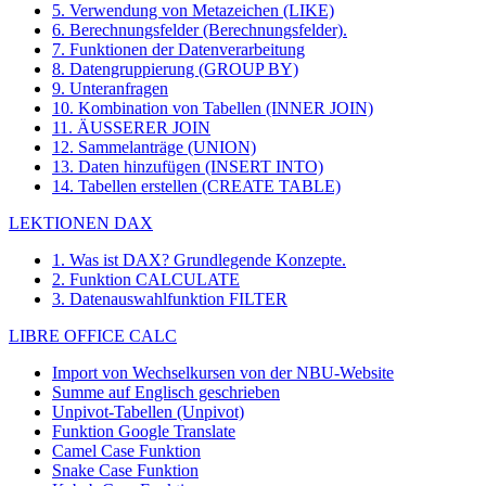
5. Verwendung von Metazeichen (LIKE)
6. Berechnungsfelder (Berechnungsfelder).
7. Funktionen der Datenverarbeitung
8. Datengruppierung (GROUP BY)
9. Unteranfragen
10. Kombination von Tabellen (INNER JOIN)
11. ÄUSSERER JOIN
12. Sammelanträge (UNION)
13. Daten hinzufügen (INSERT INTO)
14. Tabellen erstellen (CREATE TABLE)
LEKTIONEN DAX
1. Was ist DAX? Grundlegende Konzepte.
2. Funktion CALCULATE
3. Datenauswahlfunktion FILTER
LIBRE OFFICE CALC
Import von Wechselkursen von der NBU-Website
Summe auf Englisch geschrieben
Unpivot-Tabellen (Unpivot)
Funktion
Google Translate
Camel Case Funktion
Snake Case Funktion