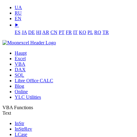
UA
RU
EN
⯈
ES
JA
DE
HI
AR
CN
PT
FR
IT
KO
PL
RO
TR
Haupt
Excel
VBA
DAX
SQL
Libre Office CALC
Blog
Online
YLC Utilities
VBA Functions
Text
InStr
InStrRev
LCase