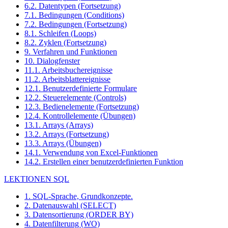
6.2. Datentypen (Fortsetzung)
7.1. Bedingungen (Conditions)
7.2. Bedingungen (Fortsetzung)
8.1. Schleifen (Loops)
8.2. Zyklen (Fortsetzung)
9. Verfahren und Funktionen
10. Dialogfenster
11.1. Arbeitsbuchereignisse
11.2. Arbeitsblattereignisse
12.1. Benutzerdefinierte Formulare
12.2. Steuerelemente (Controls)
12.3. Bedienelemente (Fortsetzung)
12.4. Kontrollelemente (Übungen)
13.1. Arrays (Arrays)
13.2. Arrays (Fortsetzung)
13.3. Arrays (Übungen)
14.1. Verwendung von Excel-Funktionen
14.2. Erstellen einer benutzerdefinierten Funktion
LEKTIONEN SQL
1. SQL-Sprache, Grundkonzepte.
2. Datenauswahl (SELECT)
3. Datensortierung (ORDER BY)
4. Datenfilterung (WO)