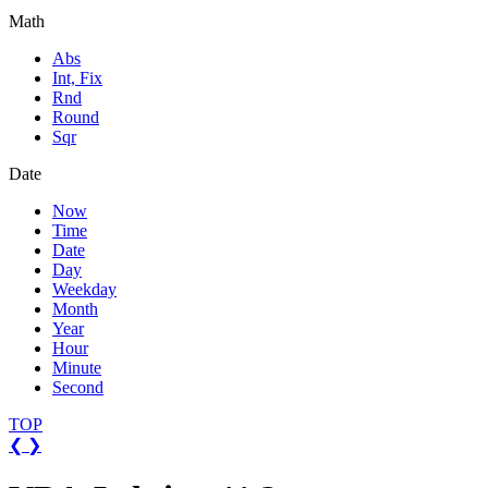
Math
Abs
Int, Fix
Rnd
Round
Sqr
Date
Now
Time
Date
Day
Weekday
Month
Year
Hour
Minute
Second
TOP
❮
❯