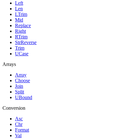
Left
Len
LTrim
Mid
Replace
Right
RTrim
StrReverse
Trim
UCase
Arrays
Array
Choose
Join
Split
UBound
Conversion
Asc
Chr
Format
Val