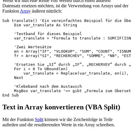
Wenn wir nun eine Reihe von Werten durch einen anderen
Datensatz ersetzen möchten, ist die Verwendung von Arrays und der
Funktion
Array
äußerst nützlich:
Sub translate() 'Ein vereinfachtes Beispiel für die Übe
     Dim var_translate As String

     'Textband für dieses Beispiel

     var_translate = "Formula to translate : SUM(IF(ISN
     'Zwei Wertesätze

     en = Array("IF", "VLOOKUP", "SUM", "COUNT", "ISNUM
     fr = Array("SI", "RECHERCHEV", "SOMME", "NB", "EST
     'Ersetzen Sie „SI“ durch „IF“, „RECHERVEV“ durch „
     For i = 0 To UBound(en)

         var_translate = Replace(var_translate, en(i), 
     Next

     'Klebeband nach dem Austausch

     MsgBox var_translate '=> gibt „Formula zum Überset
Text in Array konvertieren (VBA Split)
Mit der Funktion
Split
können wir die Zeichenfolge in Teile
aufteilen und die resultierenden Werte in ein Array schreiben.