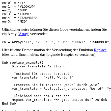
en(0) = "IF"

en(1) = "VLOOKUP"

en(2) = "SUM"

en(3) = "COUNT"

en(4) = "ISNUMBER"

Glücklicherweise können Sie diesen Code vereinfachen, indem Sie
ein Array (
Array
) verwenden:
Hier ist eine Demonstration der Verwendung der Funktion
Replace
(dies wird Ihnen helfen, das folgende Beispiel zu verstehen):
Sub replace_example()

     Dim var_translate As String

     'Textband für dieses Beispiel

     var_translate = "Hello World !"

     'Ersetzen Sie im Textband „Welt“ durch „Sie“.

     var_translate = Replace(var_translate, "World", "y
     'Klebeband nach dem Austausch

     MsgBox var_translate '=> gibt „Hallo du!“ zurück
