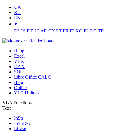
UA
RU
EN
⯈
ES
JA
DE
HI
AR
CN
PT
FR
IT
KO
PL
RO
TR
Haupt
Excel
VBA
DAX
SQL
Libre Office CALC
Blog
Online
YLC Utilities
VBA Functions
Text
InStr
InStrRev
LCase