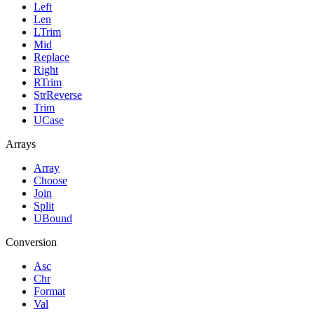
Left
Len
LTrim
Mid
Replace
Right
RTrim
StrReverse
Trim
UCase
Arrays
Array
Choose
Join
Split
UBound
Conversion
Asc
Chr
Format
Val