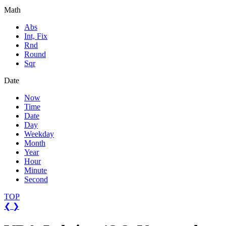
Math
Abs
Int, Fix
Rnd
Round
Sqr
Date
Now
Time
Date
Day
Weekday
Month
Year
Hour
Minute
Second
TOP
❮
❯