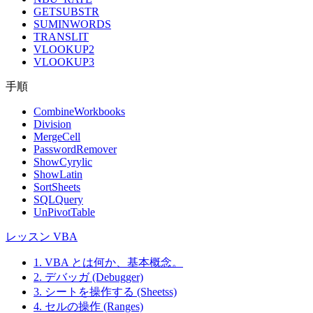
GETSUBSTR
SUMINWORDS
TRANSLIT
VLOOKUP2
VLOOKUP3
手順
CombineWorkbooks
Division
MergeCell
PasswordRemover
ShowCyrylic
ShowLatin
SortSheets
SQLQuery
UnPivotTable
レッスン VBA
1. VBA とは何か、基本概念。
2. デバッガ (Debugger)
3. シートを操作する (Sheetss)
4. セルの操作 (Ranges)