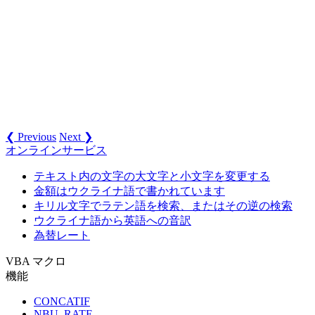
❮ Previous
Next ❯
オンラインサービス
テキスト内の文字の大文字と小文字を変更する
金額はウクライナ語で書かれています
キリル文字でラテン語を検索、またはその逆の検索
ウクライナ語から英語への音訳
為替レート
VBA マクロ
機能
CONCATIF
NBU_RATE