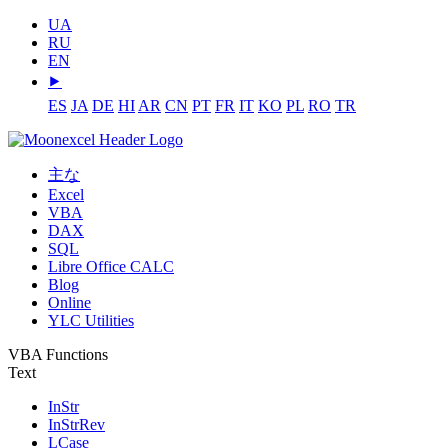
UA
RU
EN
⯈
ES
JA
DE
HI
AR
CN
PT
FR
IT
KO
PL
RO
TR
主な
Excel
VBA
DAX
SQL
Libre Office CALC
Blog
Online
YLC Utilities
VBA Functions
Text
InStr
InStrRev
LCase