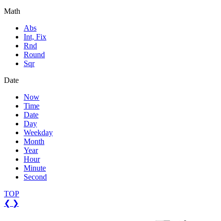
Math
Abs
Int, Fix
Rnd
Round
Sqr
Date
Now
Time
Date
Day
Weekday
Month
Year
Hour
Minute
Second
TOP
❮
❯