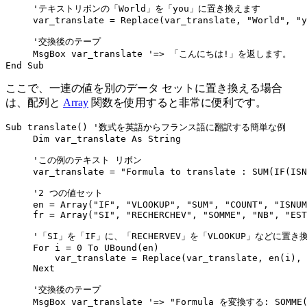
     'テキストリボンの「World」を「you」に置き換えます

     var_translate = Replace(var_translate, "World", "y
     '交換後のテープ

     MsgBox var_translate '=> 「こんにちは!」を返します。

ここで、一連の値を別のデータ セットに置き換える場合
は、配列と
Array
関数を使用すると非常に便利です。
Sub translate() '数式を英語からフランス語に翻訳する簡単な例

     Dim var_translate As String

     'この例のテキスト リボン

     var_translate = "Formula to translate : SUM(IF(ISN
     '2 つの値セット

     en = Array("IF", "VLOOKUP", "SUM", "COUNT", "ISNUM
     fr = Array("SI", "RECHERCHEV", "SOMME", "NB", "EST
     '「SI」を「IF」に、「RECHERVEV」を「VLOOKUP」などに置き
     For i = 0 To UBound(en)

         var_translate = Replace(var_translate, en(i), 
     Next

     '交換後のテープ

     MsgBox var_translate '=> "Formula を変換する: SOMME