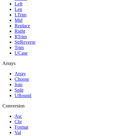
Left
Len
LTrim
Mid
Replace
Right
RTrim
StrReverse
Trim
UCase
Arrays
Array
Choose
Join
Split
UBound
Conversion
Asc
Chr
Format
Val