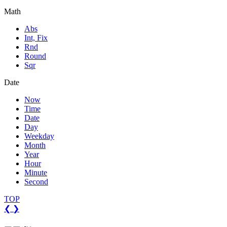
Math
Abs
Int, Fix
Rnd
Round
Sqr
Date
Now
Time
Date
Day
Weekday
Month
Year
Hour
Minute
Second
TOP
❮
❯