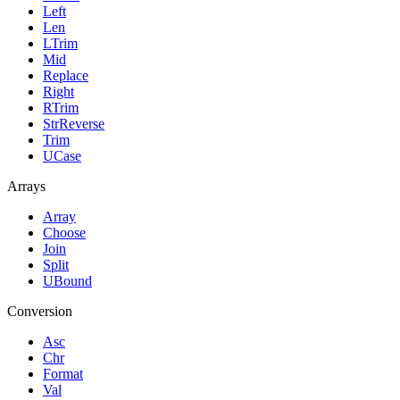
Left
Len
LTrim
Mid
Replace
Right
RTrim
StrReverse
Trim
UCase
Arrays
Array
Choose
Join
Split
UBound
Conversion
Asc
Chr
Format
Val