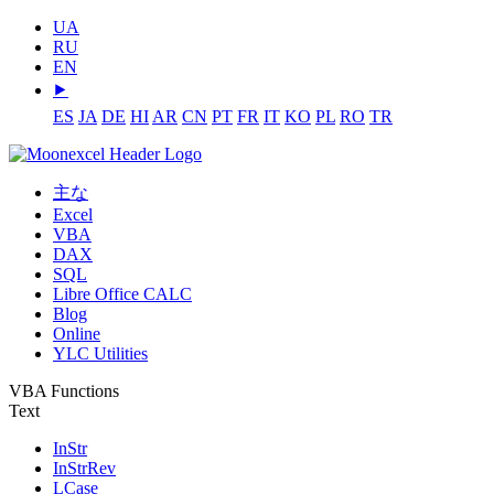
UA
RU
EN
⯈
ES
JA
DE
HI
AR
CN
PT
FR
IT
KO
PL
RO
TR
主な
Excel
VBA
DAX
SQL
Libre Office CALC
Blog
Online
YLC Utilities
VBA Functions
Text
InStr
InStrRev
LCase