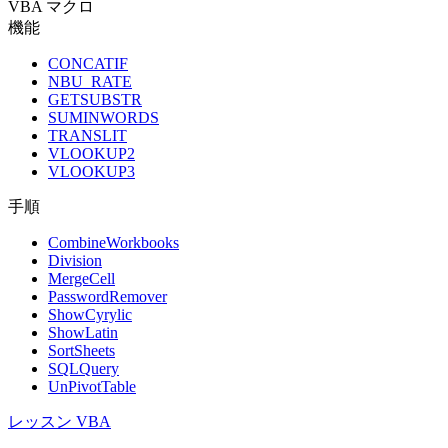
VBA マクロ
機能
CONCATIF
NBU_RATE
GETSUBSTR
SUMINWORDS
TRANSLIT
VLOOKUP2
VLOOKUP3
手順
CombineWorkbooks
Division
MergeCell
PasswordRemover
ShowCyrylic
ShowLatin
SortSheets
SQLQuery
UnPivotTable
レッスン VBA