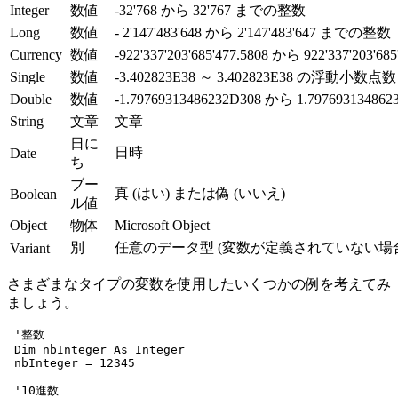
Integer
数値
-32'768 から 32'767 までの整数
Long
数値
- 2'147'483'648 から 2'147'483'647 までの整数
Currency
数値
-922'337'203'685'477.5808 から 922'337'20
Single
数値
-3.402823E38 ～ 3.402823E38 の浮動小数点数
Double
数値
-1.79769313486232D308 から 1.7976931
String
文章
文章
日に
日時
Date
ち
ブー
真 (はい) または偽 (いいえ)
Boolean
ル値
Object
物体
Microsoft Object
別
任意のデータ型 (変数が定義されていない場
Variant
さまざまなタイプの変数を使用したいくつかの例を考えてみ
ましょう。
 '整数

 Dim nbInteger As Integer

 nbInteger = 12345

 '10進数
