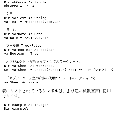
 Dim nbComma As Single

 nbComma = 123.45

 '文章

 Dim varText As String

 varText = "moonexcel.com.ua"

 '日にち

 Dim varDate As Date

 varDate = "2012.08.24"

 'ブール値 True/False

 Dim varBoolean As Boolean

 varBoolean = True

 'オブジェクト (変数タイプとしてのワークシート)

 Dim varSheet As Worksheet

 Set varSheet = Sheets("Sheet2") 'Set => 「オブジ
 '「オブジェクト」型の変数の使用例: シートのアクティブ化

表にリストされているシンボルは、より短い変数宣言に使用
できます。
 Dim example As Integer
