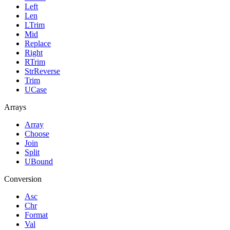
Left
Len
LTrim
Mid
Replace
Right
RTrim
StrReverse
Trim
UCase
Arrays
Array
Choose
Join
Split
UBound
Conversion
Asc
Chr
Format
Val