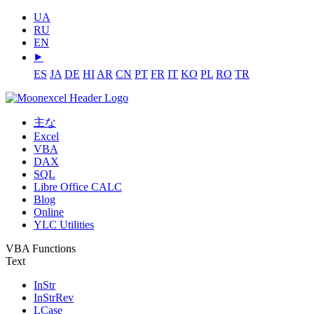
UA
RU
EN
⯈
ES
JA
DE
HI
AR
CN
PT
FR
IT
KO
PL
RO
TR
主な
Excel
VBA
DAX
SQL
Libre Office CALC
Blog
Online
YLC Utilities
VBA Functions
Text
InStr
InStrRev
LCase