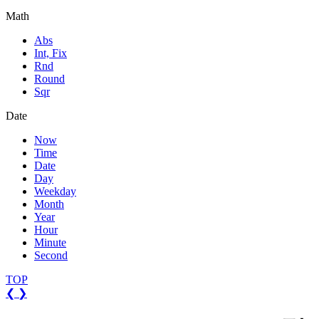
Math
Abs
Int, Fix
Rnd
Round
Sqr
Date
Now
Time
Date
Day
Weekday
Month
Year
Hour
Minute
Second
TOP
❮
❯