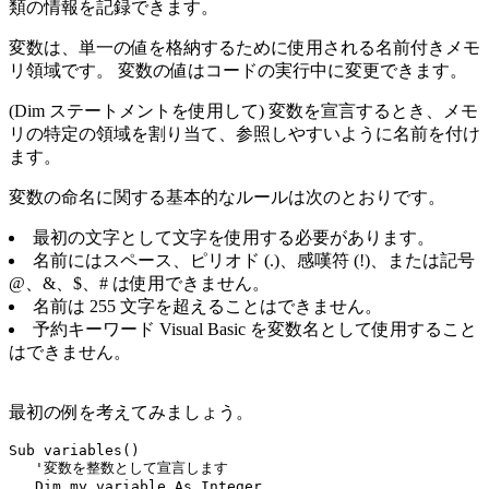
類の情報を記録できます。
変数は、単一の値を格納するために使用される名前付きメモ
リ領域です。 変数の値はコードの実行中に変更できます。
(Dim ステートメントを使用して) 変数を宣言するとき、メモ
リの特定の領域を割り当て、参照しやすいように名前を付け
ます。
変数の命名に関する基本的なルールは次のとおりです。
最初の文字として文字を使用する必要があります。
名前にはスペース、ピリオド (.)、感嘆符 (!)、または記号
@、&、$、# は使用できません。
名前は 255 文字を超えることはできません。
予約キーワード Visual Basic を変数名として使用すること
はできません。
最初の例を考えてみましょう。
Sub variables()

   '変数を整数として宣言します

   Dim my_variable As Integer
