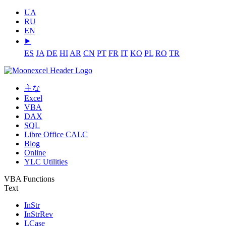
UA
RU
EN
⯈
ES
JA
DE
HI
AR
CN
PT
FR
IT
KO
PL
RO
TR
主な
Excel
VBA
DAX
SQL
Libre Office CALC
Blog
Online
YLC Utilities
VBA Functions
Text
InStr
InStrRev
LCase