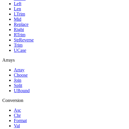
Left
Len
LTrim
Mid
Replace
Right
RTrim
StrReverse
Trim
UCase
Arrays
Array
Choose
Join
Split
UBound
Conversion
Asc
Chr
Format
Val