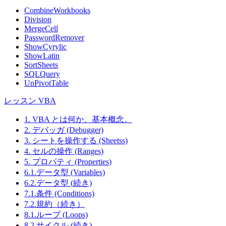
CombineWorkbooks
Division
MergeCell
PasswordRemover
ShowCyrylic
ShowLatin
SortSheets
SQLQuery
UnPivotTable
レッスン VBA
1. VBA とは何か、基本概念。
2. デバッガ (Debugger)
3. シートを操作する (Sheetss)
4. セルの操作 (Ranges)
5. プロパティ (Properties)
6.1.データ型 (Variables)
6.2.データ型 (続き)
7.1.条件 (Conditions)
7.2.規約（続き）
8.1.ループ (Loops)
8.2.サイクル (続き)