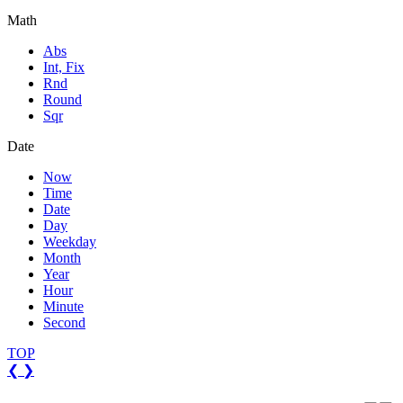
Math
Abs
Int, Fix
Rnd
Round
Sqr
Date
Now
Time
Date
Day
Weekday
Month
Year
Hour
Minute
Second
TOP
❮
❯