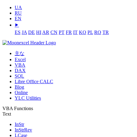
UA
RU
EN
⯈
ES
JA
DE
HI
AR
CN
PT
FR
IT
KO
PL
RO
TR
主な
Excel
VBA
DAX
SQL
Libre Office CALC
Blog
Online
YLC Utilities
VBA Functions
Text
InStr
InStrRev
LCase