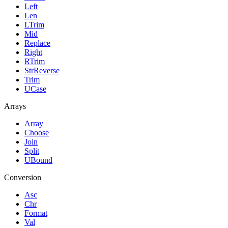
Left
Len
LTrim
Mid
Replace
Right
RTrim
StrReverse
Trim
UCase
Arrays
Array
Choose
Join
Split
UBound
Conversion
Asc
Chr
Format
Val