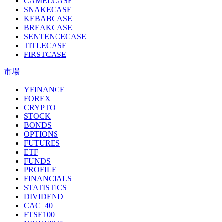
CAMELCASE
SNAKECASE
KEBABCASE
BREAKCASE
SENTENCECASE
TITLECASE
FIRSTCASE
市場
YFINANCE
FOREX
CRYPTO
STOCK
BONDS
OPTIONS
FUTURES
ETF
FUNDS
PROFILE
FINANCIALS
STATISTICS
DIVIDEND
CAC_40
FTSE100