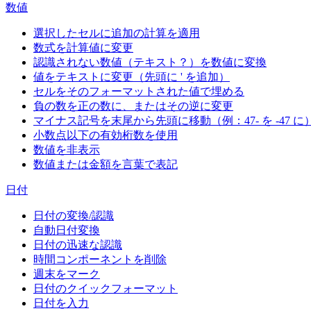
数値
選択したセルに追加の計算を適用
数式を計算値に変更
認識されない数値（テキスト？）を数値に変換
値をテキストに変更（先頭に ' を追加）
セルをそのフォーマットされた値で埋める
負の数を正の数に、またはその逆に変更
マイナス記号を末尾から先頭に移動（例：47- を -47 に
小数点以下の有効桁数を使用
数値を非表示
数値または金額を言葉で表記
日付
日付の変換/認識
自動日付変換
日付の迅速な認識
時間コンポーネントを削除
週末をマーク
日付のクイックフォーマット
日付を入力