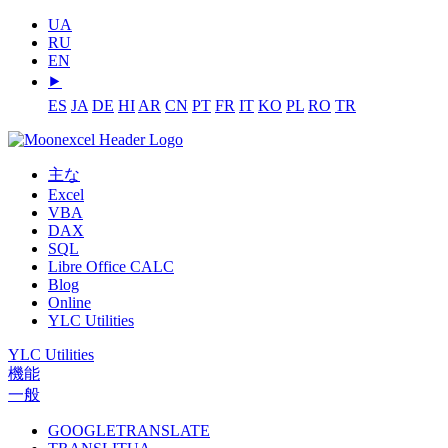
UA
RU
EN
⯈
ES
JA
DE
HI
AR
CN
PT
FR
IT
KO
PL
RO
TR
主な
Excel
VBA
DAX
SQL
Libre Office CALC
Blog
Online
YLC Utilities
YLC Utilities
機能
一般
GOOGLETRANSLATE