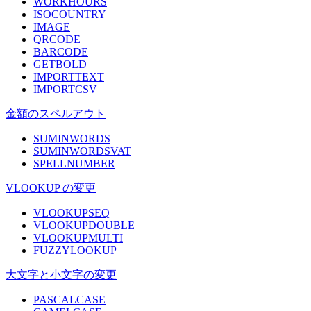
WORKHOURS
ISOCOUNTRY
IMAGE
QRCODE
BARCODE
GETBOLD
IMPORTTEXT
IMPORTCSV
金額のスペルアウト
SUMINWORDS
SUMINWORDSVAT
SPELLNUMBER
VLOOKUP の変更
VLOOKUPSEQ
VLOOKUPDOUBLE
VLOOKUPMULTI
FUZZYLOOKUP
大文字と小文字の変更
PASCALCASE