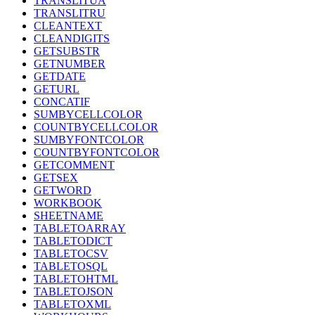
TRANSLITUA
TRANSLITRU
CLEANTEXT
CLEANDIGITS
GETSUBSTR
GETNUMBER
GETDATE
GETURL
CONCATIF
SUMBYCELLCOLOR
COUNTBYCELLCOLOR
SUMBYFONTCOLOR
COUNTBYFONTCOLOR
GETCOMMENT
GETSEX
GETWORD
WORKBOOK
SHEETNAME
TABLETOARRAY
TABLETODICT
TABLETOCSV
TABLETOSQL
TABLETOHTML
TABLETOJSON
TABLETOXML