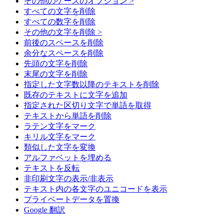
その他のケースのオプション >
すべての文字を削除
すべての数字を削除
その他の文字を削除 >
前後のスペースを削除
余分なスペースを削除
先頭の文字を削除
末尾の文字を削除
指定した文字数以降のテキストを削除
既存のテキストに文字を追加
指定された区切り文字で単語を取得
テキストから単語を削除
ラテン文字をマーク
キリル文字をマーク
類似した文字を変換
アルファベットを埋める
テキストを反転
非印刷文字の表示/非表示
テキスト内の各文字のユニコードを表示
プライベートデータを置換
Google 翻訳