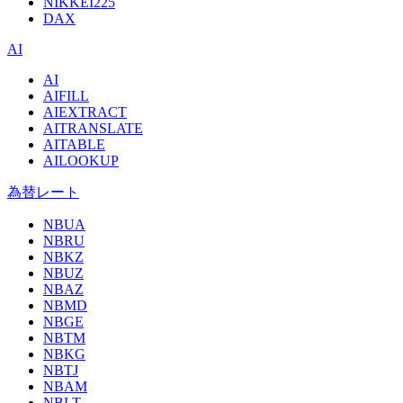
NIKKEI225
DAX
AI
AI
AIFILL
AIEXTRACT
AITRANSLATE
AITABLE
AILOOKUP
為替レート
NBUA
NBRU
NBKZ
NBUZ
NBAZ
NBMD
NBGE
NBTM
NBKG
NBTJ
NBAM
NBLT