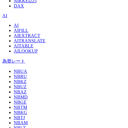
NIKKEI225
DAX
AI
AI
AIFILL
AIEXTRACT
AITRANSLATE
AITABLE
AILOOKUP
為替レート
NBUA
NBRU
NBKZ
NBUZ
NBAZ
NBMD
NBGE
NBTM
NBKG
NBTJ
NBAM
NBLT