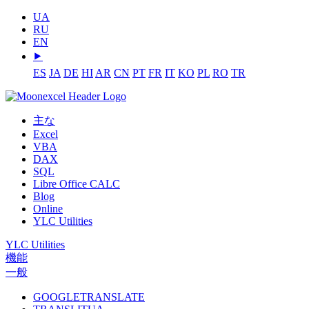
UA
RU
EN
⯈
ES
JA
DE
HI
AR
CN
PT
FR
IT
KO
PL
RO
TR
主な
Excel
VBA
DAX
SQL
Libre Office CALC
Blog
Online
YLC Utilities
YLC Utilities
機能
一般
GOOGLETRANSLATE