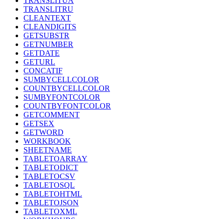
TRANSLITUA
TRANSLITRU
CLEANTEXT
CLEANDIGITS
GETSUBSTR
GETNUMBER
GETDATE
GETURL
CONCATIF
SUMBYCELLCOLOR
COUNTBYCELLCOLOR
SUMBYFONTCOLOR
COUNTBYFONTCOLOR
GETCOMMENT
GETSEX
GETWORD
WORKBOOK
SHEETNAME
TABLETOARRAY
TABLETODICT
TABLETOCSV
TABLETOSQL
TABLETOHTML
TABLETOJSON
TABLETOXML