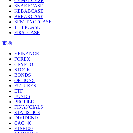
CAMELCASE
SNAKECASE
KEBABCASE
BREAKCASE
SENTENCECASE
TITLECASE
FIRSTCASE
市場
YFINANCE
FOREX
CRYPTO
STOCK
BONDS
OPTIONS
FUTURES
ETF
FUNDS
PROFILE
FINANCIALS
STATISTICS
DIVIDEND
CAC_40
FTSE100