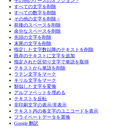
その他のケースのオプション >
すべての文字を削除
すべての数字を削除
その他の文字を削除 >
前後のスペースを削除
余分なスペースを削除
先頭の文字を削除
末尾の文字を削除
指定した文字数以降のテキストを削除
既存のテキストに文字を追加
指定された区切り文字で単語を取得
テキストから単語を削除
ラテン文字をマーク
キリル文字をマーク
類似した文字を変換
アルファベットを埋める
テキストを反転
非印刷文字の表示/非表示
テキスト内の各文字のユニコードを表示
プライベートデータを置換
Google 翻訳