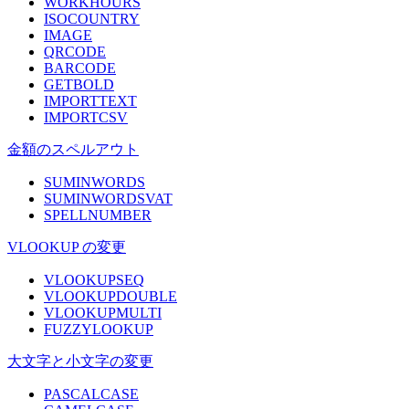
WORKHOURS
ISOCOUNTRY
IMAGE
QRCODE
BARCODE
GETBOLD
IMPORTTEXT
IMPORTCSV
金額のスペルアウト
SUMINWORDS
SUMINWORDSVAT
SPELLNUMBER
VLOOKUP の変更
VLOOKUPSEQ
VLOOKUPDOUBLE
VLOOKUPMULTI
FUZZYLOOKUP
大文字と小文字の変更
PASCALCASE