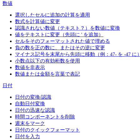
数値
選択したセルに追加の計算を適用
数式を計算値に変更
認識されない数値（テキスト？）を数値に変換
値をテキストに変更（先頭に ' を追加）
セルをそのフォーマットされた値で埋める
負の数を正の数に、またはその逆に変更
マイナス記号を末尾から先頭に移動（例：47- を -47 に
小数点以下の有効桁数を使用
数値を非表示
数値または金額を言葉で表記
日付
日付の変換/認識
自動日付変換
日付の迅速な認識
時間コンポーネントを削除
週末をマーク
日付のクイックフォーマット
日付を入力