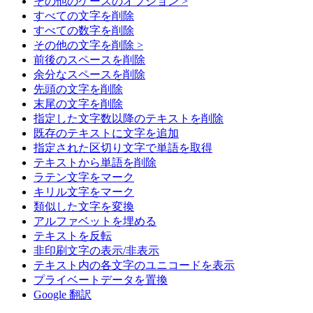
その他のケースのオプション >
すべての文字を削除
すべての数字を削除
その他の文字を削除 >
前後のスペースを削除
余分なスペースを削除
先頭の文字を削除
末尾の文字を削除
指定した文字数以降のテキストを削除
既存のテキストに文字を追加
指定された区切り文字で単語を取得
テキストから単語を削除
ラテン文字をマーク
キリル文字をマーク
類似した文字を変換
アルファベットを埋める
テキストを反転
非印刷文字の表示/非表示
テキスト内の各文字のユニコードを表示
プライベートデータを置換
Google 翻訳