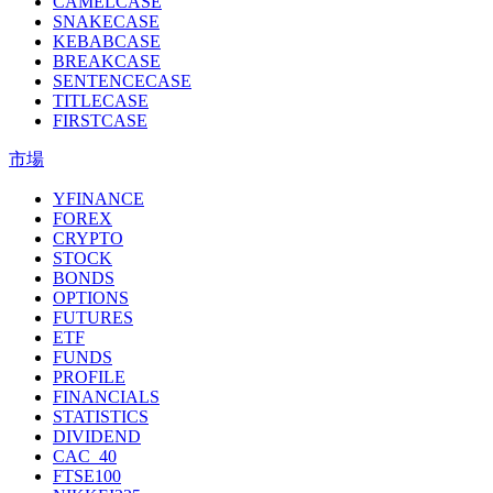
CAMELCASE
SNAKECASE
KEBABCASE
BREAKCASE
SENTENCECASE
TITLECASE
FIRSTCASE
市場
YFINANCE
FOREX
CRYPTO
STOCK
BONDS
OPTIONS
FUTURES
ETF
FUNDS
PROFILE
FINANCIALS
STATISTICS
DIVIDEND
CAC_40
FTSE100