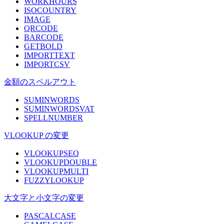
WORKHOURS
ISOCOUNTRY
IMAGE
QRCODE
BARCODE
GETBOLD
IMPORTTEXT
IMPORTCSV
金額のスペルアウト
SUMINWORDS
SUMINWORDSVAT
SPELLNUMBER
VLOOKUP の変更
VLOOKUPSEQ
VLOOKUPDOUBLE
VLOOKUPMULTI
FUZZYLOOKUP
大文字と小文字の変更
PASCALCASE