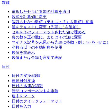
数値
選択したセルに追加の計算を適用
数式を計算値に変更
認識されない数値（テキスト？）を数値に変換
値をテキストに変更（先頭に ' を追加）
セルをそのフォーマットされた値で埋める
負の数を正の数に、またはその逆に変更
マイナス記号を末尾から先頭に移動（例：47- を -47 に
小数点以下の有効桁数を使用
数値を非表示
数値または金額を言葉で表記
日付
日付の変換/認識
自動日付変換
日付の迅速な認識
時間コンポーネントを削除
週末をマーク
日付のクイックフォーマット
日付を入力