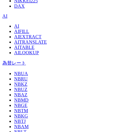
NIKKEI225
DAX
AI
AI
AIFILL
AIEXTRACT
AITRANSLATE
AITABLE
AILOOKUP
為替レート
NBUA
NBRU
NBKZ
NBUZ
NBAZ
NBMD
NBGE
NBTM
NBKG
NBTJ
NBAM
NBLT