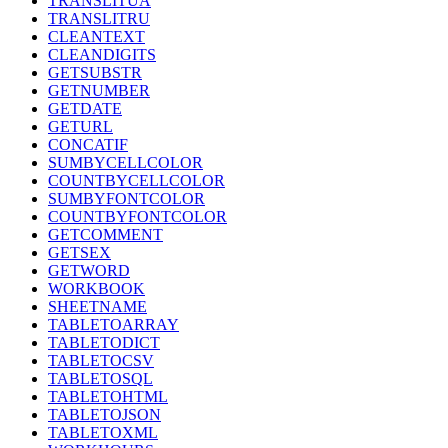
TRANSLITUA
TRANSLITRU
CLEANTEXT
CLEANDIGITS
GETSUBSTR
GETNUMBER
GETDATE
GETURL
CONCATIF
SUMBYCELLCOLOR
COUNTBYCELLCOLOR
SUMBYFONTCOLOR
COUNTBYFONTCOLOR
GETCOMMENT
GETSEX
GETWORD
WORKBOOK
SHEETNAME
TABLETOARRAY
TABLETODICT
TABLETOCSV
TABLETOSQL
TABLETOHTML
TABLETOJSON
TABLETOXML