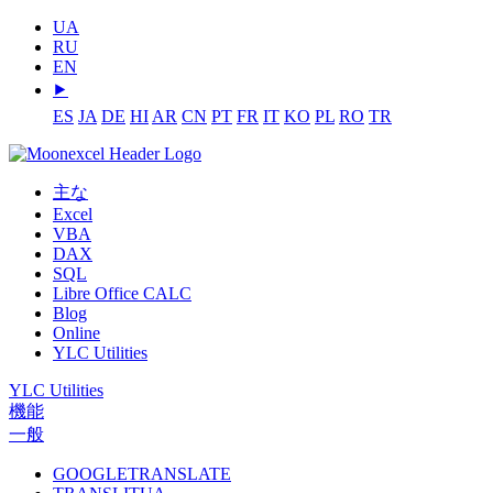
UA
RU
EN
⯈
ES
JA
DE
HI
AR
CN
PT
FR
IT
KO
PL
RO
TR
主な
Excel
VBA
DAX
SQL
Libre Office CALC
Blog
Online
YLC Utilities
YLC Utilities
機能
一般
GOOGLETRANSLATE