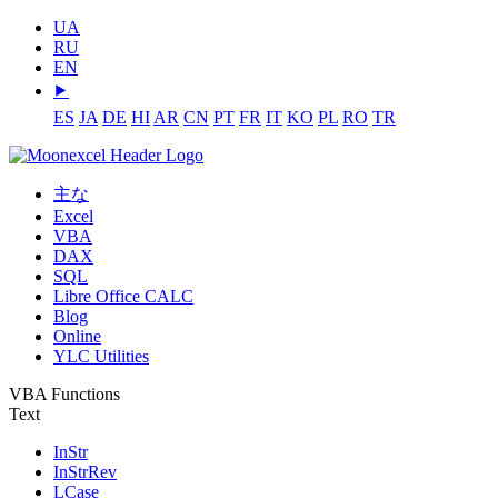
UA
RU
EN
⯈
ES
JA
DE
HI
AR
CN
PT
FR
IT
KO
PL
RO
TR
主な
Excel
VBA
DAX
SQL
Libre Office CALC
Blog
Online
YLC Utilities
VBA Functions
Text
InStr
InStrRev
LCase