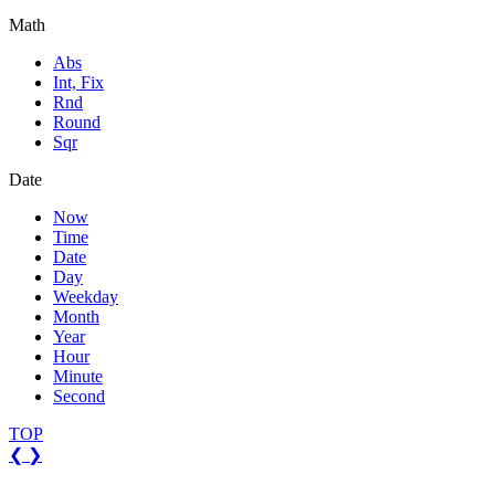
Math
Abs
Int, Fix
Rnd
Round
Sqr
Date
Now
Time
Date
Day
Weekday
Month
Year
Hour
Minute
Second
TOP
❮
❯