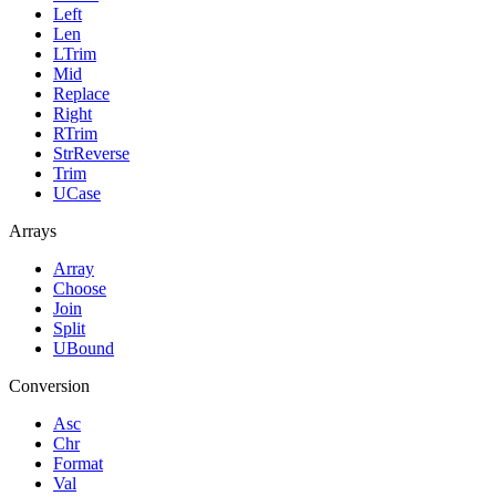
Left
Len
LTrim
Mid
Replace
Right
RTrim
StrReverse
Trim
UCase
Arrays
Array
Choose
Join
Split
UBound
Conversion
Asc
Chr
Format
Val