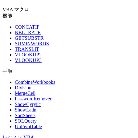
VBA マクロ
機能
CONCATIF
NBU_RATE
GETSUBSTR
SUMINWORDS
TRANSLIT
VLOOKUP2
VLOOKUP3
手順
CombineWorkbooks
Division
MergeCell
PasswordRemover
ShowCyrylic
ShowLatin
SortSheets
SQLQuery
UnPivotTable
レッスン VBA