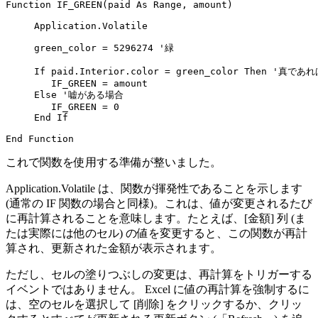
Function IF_GREEN(paid As Range, amount)

     Application.Volatile

     green_color = 5296274 '緑

     If paid.Interior.color = green_color Then '真であれ
        IF_GREEN = amount

     Else '嘘がある場合

        IF_GREEN = 0

     End If

これで関数を使用する準備が整いました。
Application.Volatile は、関数が揮発性であることを示します
(通常の IF 関数の場合と同様)。これは、値が変更されるたび
に再計算されることを意味します。たとえば、[金額] 列 (ま
たは実際には他のセル) の値を変更すると、この関数が再計
算され、更新された金額が表示されます。
ただし、セルの塗りつぶしの変更は、再計算をトリガーする
イベントではありません。 Excel に値の再計算を強制するに
は、空のセルを選択して [削除] をクリックするか、クリッ