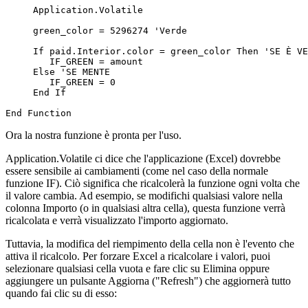
     Application.Volatile

     green_color = 5296274 'Verde

     If paid.Interior.color = green_color Then 'SE È VE
        IF_GREEN = amount

     Else 'SE MENTE

        IF_GREEN = 0

     End If

Ora la nostra funzione è pronta per l'uso.
Application.Volatile ci dice che l'applicazione (Excel) dovrebbe
essere sensibile ai cambiamenti (come nel caso della normale
funzione IF). Ciò significa che ricalcolerà la funzione ogni volta che
il valore cambia. Ad esempio, se modifichi qualsiasi valore nella
colonna Importo (o in qualsiasi altra cella), questa funzione verrà
ricalcolata e verrà visualizzato l'importo aggiornato.
Tuttavia, la modifica del riempimento della cella non è l'evento che
attiva il ricalcolo. Per forzare Excel a ricalcolare i valori, puoi
selezionare qualsiasi cella vuota e fare clic su Elimina oppure
aggiungere un pulsante Aggiorna ("Refresh") che aggiornerà tutto
quando fai clic su di esso: