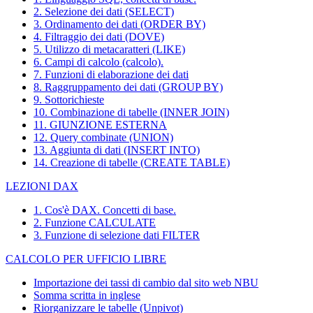
2. Selezione dei dati (SELECT)
3. Ordinamento dei dati (ORDER BY)
4. Filtraggio dei dati (DOVE)
5. Utilizzo di metacaratteri (LIKE)
6. Campi di calcolo (calcolo).
7. Funzioni di elaborazione dei dati
8. Raggruppamento dei dati (GROUP BY)
9. Sottorichieste
10. Combinazione di tabelle (INNER JOIN)
11. GIUNZIONE ESTERNA
12. Query combinate (UNION)
13. Aggiunta di dati (INSERT INTO)
14. Creazione di tabelle (CREATE TABLE)
LEZIONI DAX
1. Cos'è DAX. Concetti di base.
2. Funzione CALCULATE
3. Funzione di selezione dati FILTER
CALCOLO PER UFFICIO LIBRE
Importazione dei tassi di cambio dal sito web NBU
Somma scritta in inglese
Riorganizzare le tabelle (Unpivot)