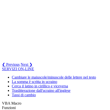
❮ Previous
Next ❯
SERVIZI ON-LINE
Cambiare le maiuscole/minuscole delle lettere nel testo
La somma è scritta in ucraino
Cerca il latino in cirillico e viceversa
Traslitterazione dall'ucraino all'inglese
Tassi di cambio
VBA Macro
Funzioni