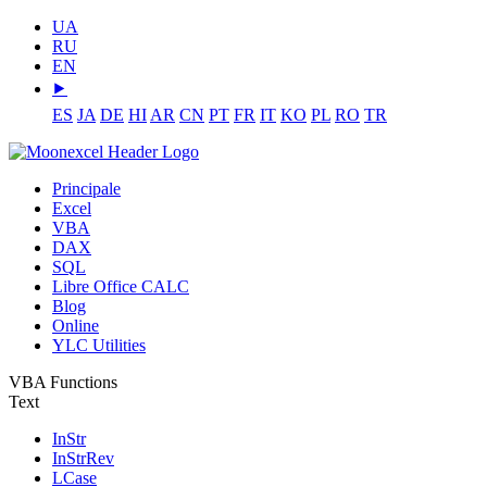
UA
RU
EN
⯈
ES
JA
DE
HI
AR
CN
PT
FR
IT
KO
PL
RO
TR
Principale
Excel
VBA
DAX
SQL
Libre Office CALC
Blog
Online
YLC Utilities
VBA Functions
Text
InStr
InStrRev
LCase