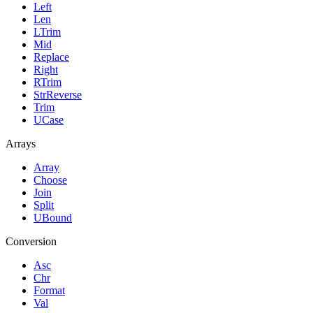
Left
Len
LTrim
Mid
Replace
Right
RTrim
StrReverse
Trim
UCase
Arrays
Array
Choose
Join
Split
UBound
Conversion
Asc
Chr
Format
Val