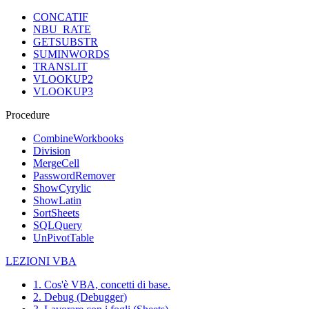
CONCATIF
NBU_RATE
GETSUBSTR
SUMINWORDS
TRANSLIT
VLOOKUP2
VLOOKUP3
Procedure
CombineWorkbooks
Division
MergeCell
PasswordRemover
ShowCyrylic
ShowLatin
SortSheets
SQLQuery
UnPivotTable
LEZIONI VBA
1. Cos'è VBA, concetti di base.
2. Debug (Debugger)