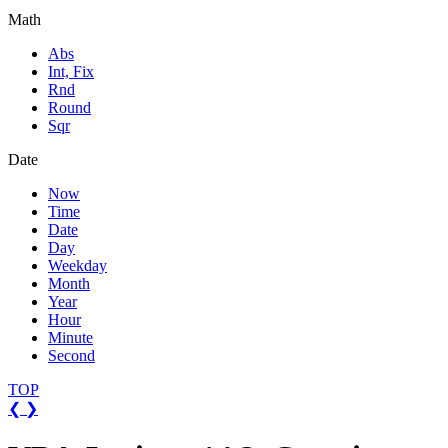
Math
Abs
Int, Fix
Rnd
Round
Sqr
Date
Now
Time
Date
Day
Weekday
Month
Year
Hour
Minute
Second
TOP
❮
❯