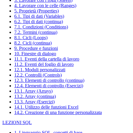
3. Lavorare con i fogli (Sheets)
4. Lavorare con le celle (Ranges)
5. Proprietà (Properties)
6.1. Tipi di dati (Variables)
6.2. Tipi di dati (continua)
7.1. Condizioni (Conditions)
7.2. Termini (continua)
8.1. Cicli (Loops)
8.2. Cicli (continua)
9. Procedure e funzioni
10. Finestre di dialogo
11.1. Eventi della cartella di lavoro
11.2. Eventi del foglio di lavoro
12.1. Moduli personalizzati
12.2. Controlli (Controls)
12.3. Elementi di controllo (continua)
12.4. Elementi di controllo (Esercizi)
13.1. Array (Arrays)
13.2. Array (continua)
13.3. Array (Esercizi)
14.1. Utilizzo delle funzioni Excel
14.2. Creazione di una funzione personalizzata
LEZIONI SQL
1. Linguaggio SQL, concetti di base.