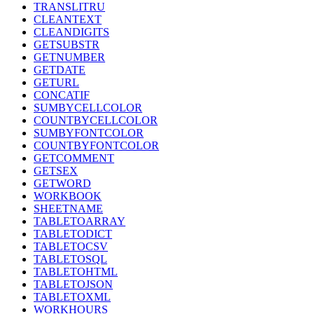
TRANSLITRU
CLEANTEXT
CLEANDIGITS
GETSUBSTR
GETNUMBER
GETDATE
GETURL
CONCATIF
SUMBYCELLCOLOR
COUNTBYCELLCOLOR
SUMBYFONTCOLOR
COUNTBYFONTCOLOR
GETCOMMENT
GETSEX
GETWORD
WORKBOOK
SHEETNAME
TABLETOARRAY
TABLETODICT
TABLETOCSV
TABLETOSQL
TABLETOHTML
TABLETOJSON
TABLETOXML
WORKHOURS