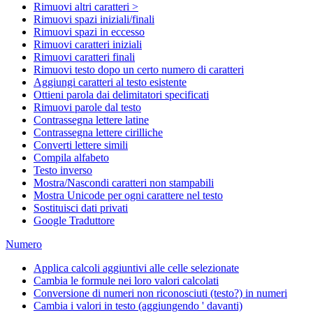
Rimuovi altri caratteri >
Rimuovi spazi iniziali/finali
Rimuovi spazi in eccesso
Rimuovi caratteri iniziali
Rimuovi caratteri finali
Rimuovi testo dopo un certo numero di caratteri
Aggiungi caratteri al testo esistente
Ottieni parola dai delimitatori specificati
Rimuovi parole dal testo
Contrassegna lettere latine
Contrassegna lettere cirilliche
Converti lettere simili
Compila alfabeto
Testo inverso
Mostra/Nascondi caratteri non stampabili
Mostra Unicode per ogni carattere nel testo
Sostituisci dati privati
Google Traduttore
Numero
Applica calcoli aggiuntivi alle celle selezionate
Cambia le formule nei loro valori calcolati
Conversione di numeri non riconosciuti (testo?) in numeri
Cambia i valori in testo (aggiungendo ' davanti)