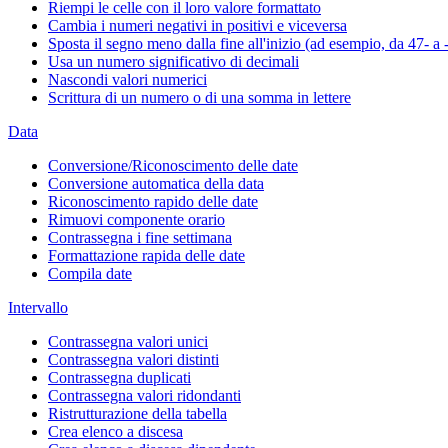
Riempi le celle con il loro valore formattato
Cambia i numeri negativi in positivi e viceversa
Sposta il segno meno dalla fine all'inizio (ad esempio, da 47- a 
Usa un numero significativo di decimali
Nascondi valori numerici
Scrittura di un numero o di una somma in lettere
Data
Conversione/Riconoscimento delle date
Conversione automatica della data
Riconoscimento rapido delle date
Rimuovi componente orario
Contrassegna i fine settimana
Formattazione rapida delle date
Compila date
Intervallo
Contrassegna valori unici
Contrassegna valori distinti
Contrassegna duplicati
Contrassegna valori ridondanti
Ristrutturazione della tabella
Crea elenco a discesa