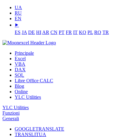
UA
RU
EN
⯈
ES
JA
DE
HI
AR
CN
PT
FR
IT
KO
PL
RO
TR
Principale
Excel
VBA
DAX
SQL
Libre Office CALC
Blog
Online
YLC Utilities
YLC Utilities
Funzioni
Generali
GOOGLETRANSLATE
TRANSLITUA