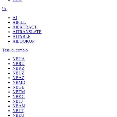
IA
AI
AIFILL
AIEXTRACT
AITRANSLATE
AITABLE
AILOOKUP
Tassi di cambio
NBUA
NBRU
NBKZ
NBUZ
NBAZ
NBMD
NBGE
NBTM
NBKG
NBTJ
NBAM
NBLT
NBEU