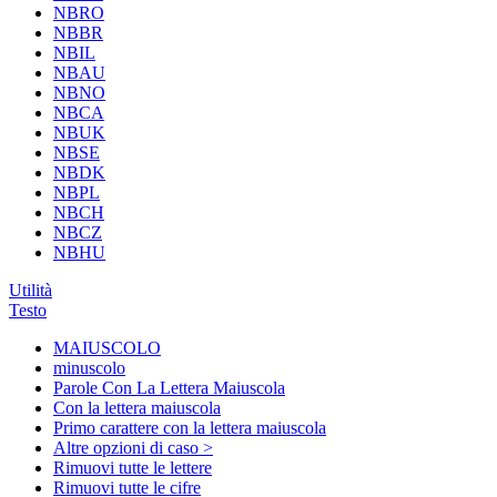
NBRO
NBBR
NBIL
NBAU
NBNO
NBCA
NBUK
NBSE
NBDK
NBPL
NBCH
NBCZ
NBHU
Utilità
Testo
MAIUSCOLO
minuscolo
Parole Con La Lettera Maiuscola
Con la lettera maiuscola
Primo carattere con la lettera maiuscola
Altre opzioni di caso >
Rimuovi tutte le lettere
Rimuovi tutte le cifre