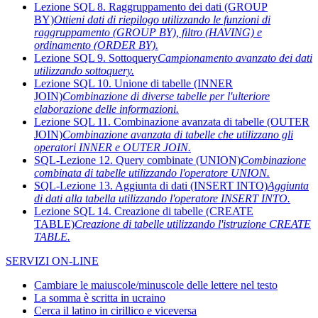
Lezione SQL 8. Raggruppamento dei dati (GROUP
BY)
Ottieni dati di riepilogo utilizzando le funzioni di
raggruppamento (GROUP BY), filtro (HAVING) e
ordinamento (ORDER BY).
Lezione SQL 9. Sottoquery
Campionamento avanzato dei dati
utilizzando sottoquery.
Lezione SQL 10. Unione di tabelle (INNER
JOIN)
Combinazione di diverse tabelle per l'ulteriore
elaborazione delle informazioni.
Lezione SQL 11. Combinazione avanzata di tabelle (OUTER
JOIN)
Combinazione avanzata di tabelle che utilizzano gli
operatori INNER e OUTER JOIN.
SQL-Lezione 12. Query combinate (UNION)
Combinazione
combinata di tabelle utilizzando l'operatore UNION.
SQL-Lezione 13. Aggiunta di dati (INSERT INTO)
Aggiunta
di dati alla tabella utilizzando l'operatore INSERT INTO.
Lezione SQL 14. Creazione di tabelle (CREATE
TABLE)
Creazione di tabelle utilizzando l'istruzione CREATE
TABLE.
SERVIZI ON-LINE
Cambiare le maiuscole/minuscole delle lettere nel testo
La somma è scritta in ucraino
Cerca il latino in cirillico e viceversa