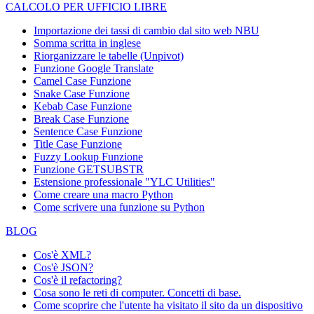
CALCOLO PER UFFICIO LIBRE
Importazione dei tassi di cambio dal sito web NBU
Somma scritta in inglese
Riorganizzare le tabelle (Unpivot)
Funzione
Google Translate
Camel Case Funzione
Snake Case Funzione
Kebab Case Funzione
Break Case Funzione
Sentence Case Funzione
Title Case Funzione
Fuzzy Lookup
Funzione
Funzione GETSUBSTR
Estensione professionale "YLC Utilities"
Come creare una macro Python
Come scrivere una funzione su Python
BLOG
Cos'è XML?
Cos'è JSON?
Cos'è il refactoring?
Cosa sono le reti di computer. Concetti di base.
Come scoprire che l'utente ha visitato il sito da un dispositivo