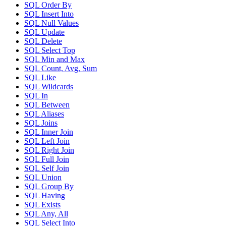
SQL Order By
SQL Insert Into
SQL Null Values
SQL Update
SQL Delete
SQL Select Top
SQL Min and Max
SQL Count, Avg, Sum
SQL Like
SQL Wildcards
SQL In
SQL Between
SQL Aliases
SQL Joins
SQL Inner Join
SQL Left Join
SQL Right Join
SQL Full Join
SQL Self Join
SQL Union
SQL Group By
SQL Having
SQL Exists
SQL Any, All
SQL Select Into