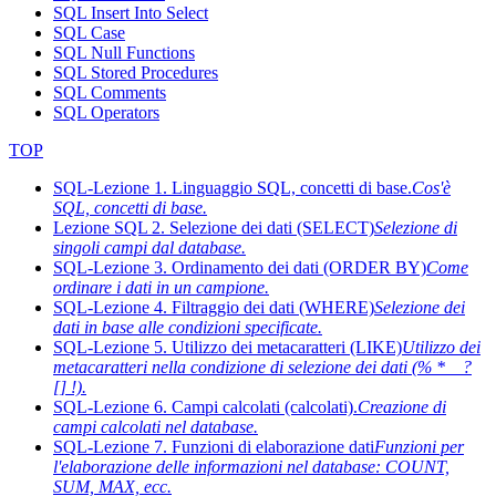
SQL Insert Into Select
SQL Case
SQL Null Functions
SQL Stored Procedures
SQL Comments
SQL Operators
TOP
SQL-Lezione 1. Linguaggio SQL, concetti di base.
Cos'è
SQL, concetti di base.
Lezione SQL 2. Selezione dei dati (SELECT)
Selezione di
singoli campi dal database.
SQL-Lezione 3. Ordinamento dei dati (ORDER BY)
Come
ordinare i dati in un campione.
SQL-Lezione 4. Filtraggio dei dati (WHERE)
Selezione dei
dati in base alle condizioni specificate.
SQL-Lezione 5. Utilizzo dei metacaratteri (LIKE)
Utilizzo dei
metacaratteri nella condizione di selezione dei dati (% * _ ?
[] !).
SQL-Lezione 6. Campi calcolati (calcolati).
Creazione di
campi calcolati nel database.
SQL-Lezione 7. Funzioni di elaborazione dati
Funzioni per
l'elaborazione delle informazioni nel database: COUNT,
SUM, MAX, ecc.