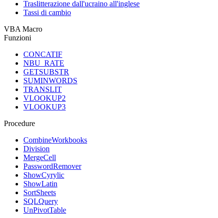
Traslitterazione dall'ucraino all'inglese
Tassi di cambio
VBA Macro
Funzioni
CONCATIF
NBU_RATE
GETSUBSTR
SUMINWORDS
TRANSLIT
VLOOKUP2
VLOOKUP3
Procedure
CombineWorkbooks
Division
MergeCell
PasswordRemover
ShowCyrylic
ShowLatin
SortSheets
SQLQuery
UnPivotTable