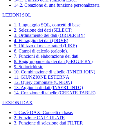
14.2. Creazione di una funzione personalizzata
LEZIONI SQL
1. Linguaggio SQL, concetti di base.
2. Selezione dei dati (SELECT)
3. Ordinamento dei dati (ORDER BY)
4. Filtraggio dei dati (DOVE)
5. Utilizzo di metacaratteri (LIKE)
6. Campi di calcolo (calcolo).
7. Funzioni di elaborazione dei dati
8. Raggruppamento dei dati (GROUP BY)
9. Sottorichieste
10. Combinazione di tabelle (INNER JOIN)
11. GIUNZIONE ESTERNA
12. Query combinate (UNION)
13. Aggiunta di dati (INSERT INTO)
14. Creazione di tabelle (CREATE TABLE)
LEZIONI DAX
1. Cos'è DAX. Concetti di base.
2. Funzione CALCULATE
3. Funzione di selezione dati FILTER