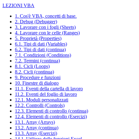
LEZIONI VBA
1. Cos'è VBA, concetti di base.
2. Debug (Debugger)
3. Lavorare con i fogli (Sheets)
4. Lavorare con le celle (Ranges)
5. Proprietà (Properties)
6.1. Tipi di dati (Variables)
6.2. Tipi di dati (continua)
7.1. Condizioni (Conditions)
7.2. Termini (continua)
8.1. Cicli (Loops)
8.2. Cicli (continua)
9. Procedure e funzioni
10. Finestre di dialogo
11.1. Eventi della cartella di lavoro
11.2. Eventi del foglio di lavoro
12.1. Moduli personalizzati
12.2. Controlli (Controls)
12.3. Elementi di controllo (continua)
12.4. Elementi di controllo (Esercizi)
13.1. Array (Arrays)
13.2. Array (continua)
13.3. Array (Esercizi)
14.1. Utilizzo delle funzioni Excel