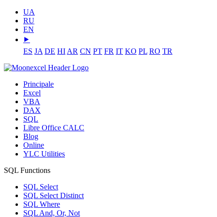
UA
RU
EN
⯈
ES
JA
DE
HI
AR
CN
PT
FR
IT
KO
PL
RO
TR
Principale
Excel
VBA
DAX
SQL
Libre Office CALC
Blog
Online
YLC Utilities
SQL Functions
SQL Select
SQL Select Distinct
SQL Where
SQL And, Or, Not