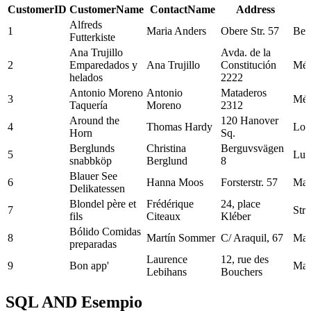
CustomerID
CustomerName
ContactName
Address
Alfreds
1
Maria Anders
Obere Str. 57
Berl
Futterkiste
Ana Trujillo
Avda. de la
2
Emparedados y
Ana Trujillo
Constitución
Méx
helados
2222
Antonio Moreno
Antonio
Mataderos
3
Méx
Taquería
Moreno
2312
Around the
120 Hanover
4
Thomas Hardy
Lon
Horn
Sq.
Berglunds
Christina
Berguvsvägen
5
Lul
snabbköp
Berglund
8
Blauer See
6
Hanna Moos
Forsterstr. 57
Man
Delikatessen
Blondel père et
Frédérique
24, place
7
Str
fils
Citeaux
Kléber
Bólido Comidas
8
Martín Sommer
C/ Araquil, 67
Mad
preparadas
Laurence
12, rue des
9
Bon app'
Mars
Lebihans
Bouchers
Bottom-Dollar
Elizabeth
23 Tsawassen
10
Tsa
SQL AND Esempio
Marketse
Lincoln
Blvd.