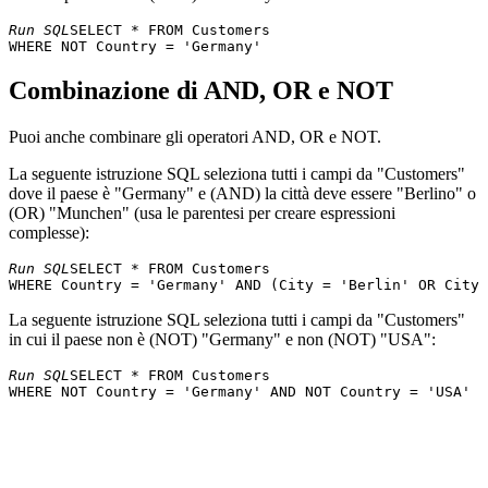
21
Aria Cruz
Rua Orós, 92
São
Arquibaldo
Run SQL
SELECT * FROM Customers 

FISSA Fabrica
C/ Moralzarzal,
22
Inter. Salchichas
Diego Roel
Mad
86
S.A.
Combinazione di AND, OR e NOT
Folies
184, chaussée
23
Martine Rancé
Lill
gourmandes
de Tournai
Puoi anche combinare gli operatori AND, OR e NOT.
24
Folk och fä HB
Maria Larsson
Åkergatan 24
Brä
Berliner Platz
La seguente istruzione SQL seleziona tutti i campi da "Customers"
25
Frankenversand
Peter Franken
Mün
43
dove il paese è "Germany" e (AND) la città deve essere "Berlino" o
France
(OR) "Munchen" (usa le parentesi per creare espressioni
26
Carine Schmitt
54, rue Royale
Nan
restauration
complesse):
Via Monte
27
Franchi S.p.A.
Paolo Accorti
Tor
Run SQL
SELECT * FROM Customers 

Bianco 34
Furia Bacalhau e
Jardim das
28
Lino Rodriguez
Lis
Frutos do Mar
rosas n. 32
La seguente istruzione SQL seleziona tutti i campi da "Customers"
in cui il paese non è (NOT) "Germany" e non (NOT) "USA":
Galería del
Eduardo
Rambla de
29
Bar
gastrónomo
Saavedra
Cataluña, 23
Run SQL
SELECT * FROM Customers 

Godos Cocina
José Pedro
30
C/ Romero, 33
Sevi
Típica
Freyre
Gourmet
31
André Fonseca
Av. Brasil, 442
Cam
Lanchonetes
Great Lakes
2732 Baker
32
Howard Snyder
Eug