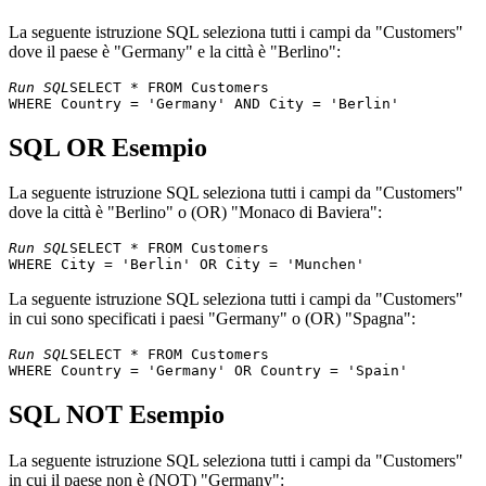
Victoria
Fauntleroy
11
B's Beverages
Lon
Ashworth
Circus
La seguente istruzione SQL seleziona tutti i campi da "Customers"
Cactus Comidas
Patricio
Bue
dove il paese è "Germany" e la città è "Berlino":
12
Cerrito 333
para llevar
Simpson
Air
Run SQL
SELECT * FROM Customers 

Centro
Francisco
Sierras de
13
comercial
Méx
Chang
Granada 9993
Moctezuma
SQL OR Esempio
Chop-suey
14
Yang Wang
Hauptstr. 29
Ber
Chinese
La seguente istruzione SQL seleziona tutti i campi da "Customers"
Comércio
Av. dos
15
Pedro Afonso
São
dove la città è "Berlino" o (OR) "Monaco di Baviera":
Mineiro
Lusíadas, 23
Berkeley
Run SQL
SELECT * FROM Customers 

Consolidated
Elizabeth
16
Gardens 12
Lon
Holdings
Brown
Brewery
La seguente istruzione SQL seleziona tutti i campi da "Customers"
Drachenblut
17
Sven Ottlieb
Walserweg 21
Aac
in cui sono specificati i paesi "Germany" o (OR) "Spagna":
Delikatessend
67, rue des
Run SQL
SELECT * FROM Customers 

18
Du monde entier
Janine Labrune
Cinquante
Nan
Otages
SQL NOT Esempio
Eastern
35 King
19
Ann Devon
Lon
Connection
George
20
Ernst Handel
Roland Mendel
Kirchgasse 6
Gra
La seguente istruzione SQL seleziona tutti i campi da "Customers"
Familia
in cui il paese non è (NOT) "Germany":