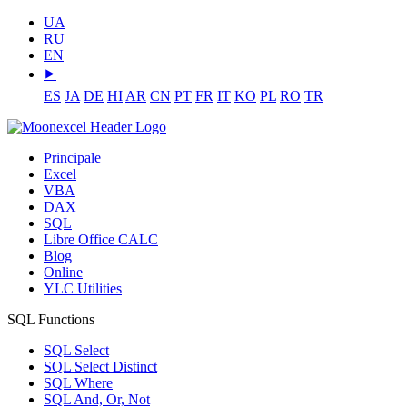
UA
RU
EN
⯈
ES
JA
DE
HI
AR
CN
PT
FR
IT
KO
PL
RO
TR
Principale
Excel
VBA
DAX
SQL
Libre Office CALC
Blog
Online
YLC Utilities
SQL Functions
SQL Select
SQL Select Distinct
SQL Where
SQL And, Or, Not