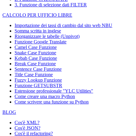
72
Hari Kumar
Lon
Imports
Rd.
3. Funzione di selezione dati FILTER
73
Simons bistro
Jytte Petersen
Vinbæltet 34
Køb
CALCOLO PER UFFICIO LIBRE
Spécialités du
Dominique
25, rue
74
Pari
monde
Perrier
Lauriston
Importazione dei tassi di cambio dal sito web NBU
Split Rail Beer
Art
Somma scritta in inglese
75
P.O. Box 555
Lan
& Ale
Braunschweiger
Riorganizzare le tabelle (Unpivot)
Suprêmes
Boulevard
Funzione
Google Translate
76
Pascale Cartrain
Cha
délices
Tirou, 255
Camel Case Funzione
89 Jefferson
Snake Case Funzione
77
The Big Cheese
Liz Nixon
Por
Way Suite 2
Kebab Case Funzione
Break Case Funzione
The Cracker
55 Grizzly
78
Liu Wong
But
Sentence Case Funzione
Box
Peak Rd.
Title Case Funzione
Toms
79
Karin Josephs
Luisenstr. 48
Mün
Fuzzy Lookup
Funzione
Spezialitäten
Funzione GETSUBSTR
Tortuga
Miguel Angel
Avda. Azteca
Estensione professionale "YLC Utilities"
80
Méx
Restaurante
Paolino
123
Come creare una macro Python
Tradição
Anabela
Av. Inês de
Come scrivere una funzione su Python
81
São
Hipermercados
Domingues
Castro, 414
BLOG
Trail's Head
722 DaVinci
82
Gourmet
Helvetius Nagy
Kir
Blvd.
Cos'è XML?
Provisioners
Cos'è JSON?
83
Vaffeljernet
Palle Ibsen
Smagsløget 45
Årh
Cos'è il refactoring?