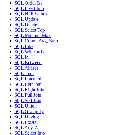
SQL Order By
SQL Insert Into
SQL Null Values
SQL Update
SQL Delete
SQL Select Top
SQL Min and Max
SQL Count, Avg, Sum
SQL Like
SQL Wildcards
SQL In
SQL Between
SQL Aliases
SQL Joins
SQL Inner Join
SQL Left Join
SQL Right Join
SQL Full Join
SQL Self Join
SQL Union
SQL Group By
SQL Having
SQL Exists
SQL Any, All
SQL Select Into