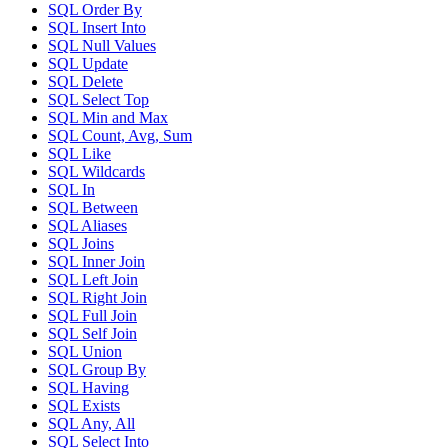
SQL Order By
SQL Insert Into
SQL Null Values
SQL Update
SQL Delete
SQL Select Top
SQL Min and Max
SQL Count, Avg, Sum
SQL Like
SQL Wildcards
SQL In
SQL Between
SQL Aliases
SQL Joins
SQL Inner Join
SQL Left Join
SQL Right Join
SQL Full Join
SQL Self Join
SQL Union
SQL Group By
SQL Having
SQL Exists
SQL Any, All
SQL Select Into