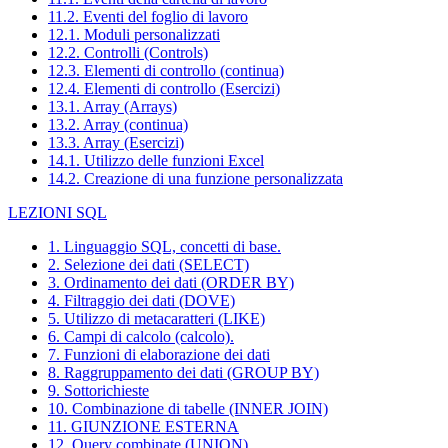
11.2. Eventi del foglio di lavoro
12.1. Moduli personalizzati
12.2. Controlli (Controls)
12.3. Elementi di controllo (continua)
12.4. Elementi di controllo (Esercizi)
13.1. Array (Arrays)
13.2. Array (continua)
13.3. Array (Esercizi)
14.1. Utilizzo delle funzioni Excel
14.2. Creazione di una funzione personalizzata
LEZIONI SQL
1. Linguaggio SQL, concetti di base.
2. Selezione dei dati (SELECT)
3. Ordinamento dei dati (ORDER BY)
4. Filtraggio dei dati (DOVE)
5. Utilizzo di metacaratteri (LIKE)
6. Campi di calcolo (calcolo).
7. Funzioni di elaborazione dei dati
8. Raggruppamento dei dati (GROUP BY)
9. Sottorichieste
10. Combinazione di tabelle (INNER JOIN)
11. GIUNZIONE ESTERNA
12. Query combinate (UNION)