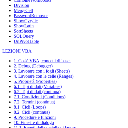
CombineWorkbooks
Division
MergeCell
PasswordRemover
ShowCyrylic
ShowLatin
SortSheets
SQLQuery
UnPivotTable
LEZIONI VBA
1. Cos'è VBA, concetti di base.
2. Debug (Debugger)
3. Lavorare con i fogli (Sheets)
4. Lavorare con le celle (Ranges)
5. Proprietà (Properties)
6.1. Tipi di dati (Variables)
6.2. Tipi di dati (continua)
7.1. Condizioni (Conditions)
7.2. Termini (continua)
8.1. Cicli (Loops)
8.2. Cicli (continua)
9. Procedure e funzioni
10. Finestre di dialogo
11.1. Eventi della cartella di lavoro