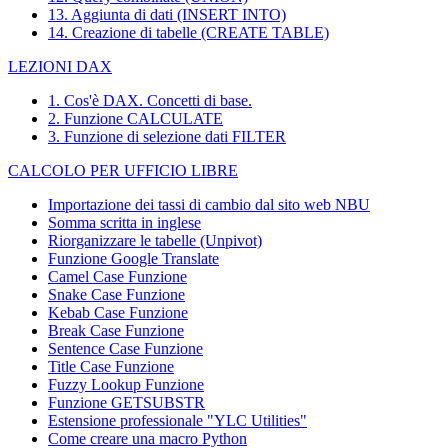
13. Aggiunta di dati (INSERT INTO)
14. Creazione di tabelle (CREATE TABLE)
LEZIONI DAX
1. Cos'è DAX. Concetti di base.
2. Funzione CALCULATE
3. Funzione di selezione dati FILTER
CALCOLO PER UFFICIO LIBRE
Importazione dei tassi di cambio dal sito web NBU
Somma scritta in inglese
Riorganizzare le tabelle (Unpivot)
Funzione
Google Translate
Camel Case Funzione
Snake Case Funzione
Kebab Case Funzione
Break Case Funzione
Sentence Case Funzione
Title Case Funzione
Fuzzy Lookup
Funzione
Funzione GETSUBSTR
Estensione professionale "YLC Utilities"
Come creare una macro Python