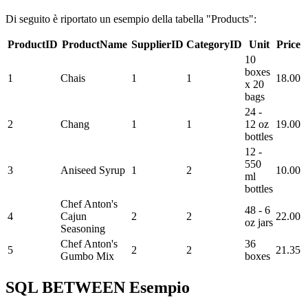
Di seguito è riportato un esempio della tabella "Products":
ProductID
ProductName
SupplierID
CategoryID
Unit
Price
10
boxes
1
Chais
1
1
18.00
x 20
bags
24 -
2
Chang
1
1
12 oz
19.00
bottles
12 -
550
3
Aniseed Syrup
1
2
10.00
ml
bottles
Chef Anton's
48 - 6
4
Cajun
2
2
22.00
oz jars
Seasoning
Chef Anton's
36
5
2
2
21.35
Gumbo Mix
boxes
SQL BETWEEN Esempio