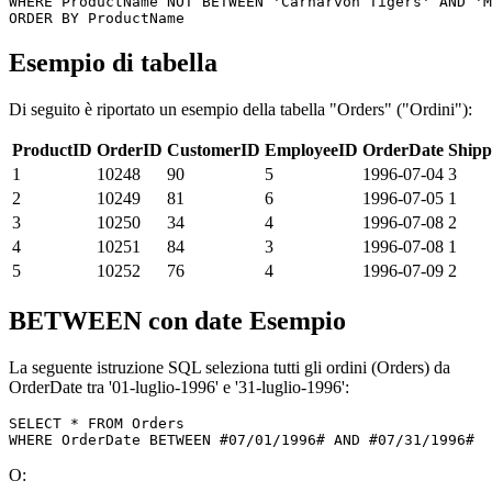
WHERE ProductName NOT BETWEEN 'Carnarvon Tigers' AND 'M
Esempio di tabella
Di seguito è riportato un esempio della tabella "Orders" ("Ordini"):
ProductID
OrderID
CustomerID
EmployeeID
OrderDate
Shipp
1
10248
90
5
1996-07-04
3
2
10249
81
6
1996-07-05
1
3
10250
34
4
1996-07-08
2
4
10251
84
3
1996-07-08
1
5
10252
76
4
1996-07-09
2
BETWEEN con date Esempio
La seguente istruzione SQL seleziona tutti gli ordini (Orders) da
OrderDate tra '01-luglio-1996' e '31-luglio-1996':
SELECT * FROM Orders 

O: