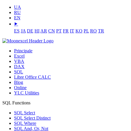
UA
RU
EN
⯈
ES
JA
DE
HI
AR
CN
PT
FR
IT
KO
PL
RO
TR
Principale
Excel
VBA
DAX
SQL
Libre Office CALC
Blog
Online
YLC Utilities
SQL Functions
SQL Select
SQL Select Distinct
SQL Where
SQL And, Or, Not