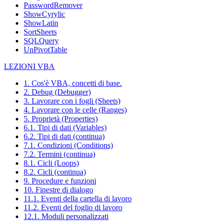
PasswordRemover
ShowCyrylic
ShowLatin
SortSheets
SQLQuery
UnPivotTable
LEZIONI VBA
1. Cos'è VBA, concetti di base.
2. Debug (Debugger)
3. Lavorare con i fogli (Sheets)
4. Lavorare con le celle (Ranges)
5. Proprietà (Properties)
6.1. Tipi di dati (Variables)
6.2. Tipi di dati (continua)
7.1. Condizioni (Conditions)
7.2. Termini (continua)
8.1. Cicli (Loops)
8.2. Cicli (continua)
9. Procedure e funzioni
10. Finestre di dialogo
11.1. Eventi della cartella di lavoro
11.2. Eventi del foglio di lavoro
12.1. Moduli personalizzati