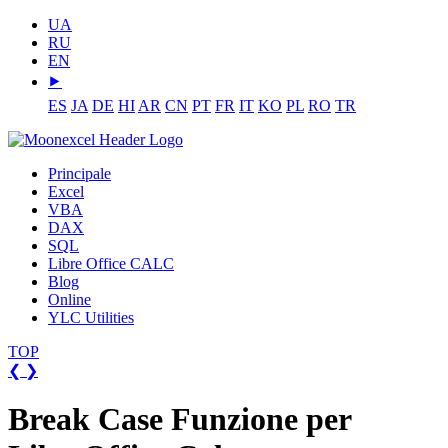
UA
RU
EN
⯈
ES
JA
DE
HI
AR
CN
PT
FR
IT
KO
PL
RO
TR
Principale
Excel
VBA
DAX
SQL
Libre Office CALC
Blog
Online
YLC Utilities
TOP
❮
❯
Break Case Funzione per