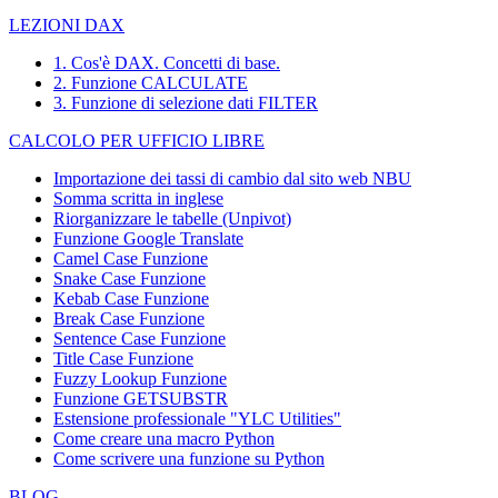
LEZIONI DAX
1. Cos'è DAX. Concetti di base.
2. Funzione CALCULATE
3. Funzione di selezione dati FILTER
CALCOLO PER UFFICIO LIBRE
Importazione dei tassi di cambio dal sito web NBU
Somma scritta in inglese
Riorganizzare le tabelle (Unpivot)
Funzione
Google Translate
Camel Case Funzione
Snake Case Funzione
Kebab Case Funzione
Break Case Funzione
Sentence Case Funzione
Title Case Funzione
Fuzzy Lookup
Funzione
Funzione GETSUBSTR
Estensione professionale "YLC Utilities"
Come creare una macro Python
Come scrivere una funzione su Python
BLOG