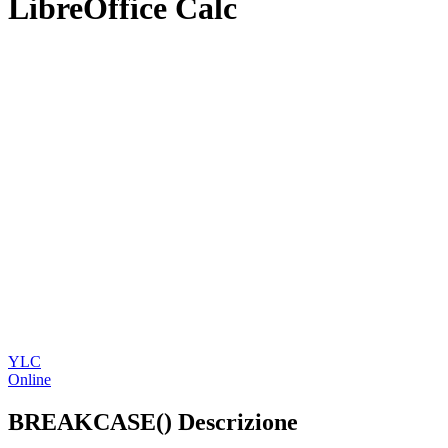
LibreOffice Calc
YLC
Online
BREAKCASE() Descrizione