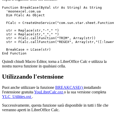
Function BreakCase(ByVal str As String) As String

  'moonexcel.com.ua

  Dim FCalc As Object

  FCalc = CreateUnoService("com.sun.star.sheet.Function
  str = Replace(str,"-"," ")

  str = Replace(str,"_"," ")  

  str = FCalc.callFunction("TRIM", Array(str))  

  str = FCalc.callFunction("REGEX", Array(str,"([:lower
  BreakCase = LCase(str)        

Quindi chiudi Macro Editor, torna a LibreOffice Calc e utilizza la
nostra nuova funzione in qualsiasi cella.
Utilizzando l'estensione
Puoi anche utilizzare la funzione
BREAKCASE()
installando
l'estensione gratuita
YouLibreCalc.oxt
o la sua versione completa
YLC_Utilities.oxt
.
Successivamente, questa funzione sarà disponibile in tutti i file che
verranno aperti in LibreOffice Calc.