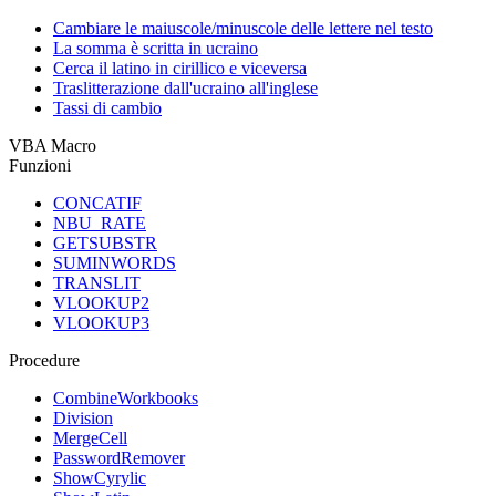
Cambiare le maiuscole/minuscole delle lettere nel testo
La somma è scritta in ucraino
Cerca il latino in cirillico e viceversa
Traslitterazione dall'ucraino all'inglese
Tassi di cambio
VBA Macro
Funzioni
CONCATIF
NBU_RATE
GETSUBSTR
SUMINWORDS
TRANSLIT
VLOOKUP2
VLOOKUP3
Procedure
CombineWorkbooks
Division
MergeCell
PasswordRemover
ShowCyrylic