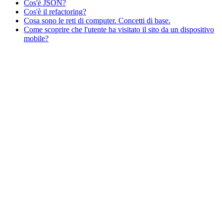
Cos'è JSON?
Cos'è il refactoring?
Cosa sono le reti di computer. Concetti di base.
Come scoprire che l'utente ha visitato il sito da un dispositivo
mobile?