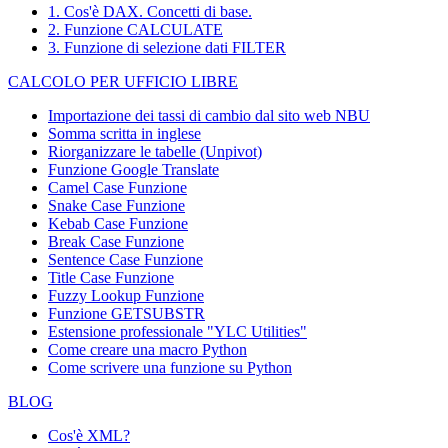
1. Cos'è DAX. Concetti di base.
2. Funzione CALCULATE
3. Funzione di selezione dati FILTER
CALCOLO PER UFFICIO LIBRE
Importazione dei tassi di cambio dal sito web NBU
Somma scritta in inglese
Riorganizzare le tabelle (Unpivot)
Funzione
Google Translate
Camel Case Funzione
Snake Case Funzione
Kebab Case Funzione
Break Case Funzione
Sentence Case Funzione
Title Case Funzione
Fuzzy Lookup
Funzione
Funzione GETSUBSTR
Estensione professionale "YLC Utilities"
Come creare una macro Python
Come scrivere una funzione su Python
BLOG
Cos'è XML?