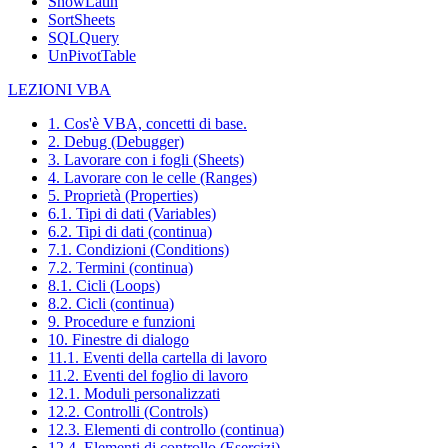
ShowLatin
SortSheets
SQLQuery
UnPivotTable
LEZIONI VBA
1. Cos'è VBA, concetti di base.
2. Debug (Debugger)
3. Lavorare con i fogli (Sheets)
4. Lavorare con le celle (Ranges)
5. Proprietà (Properties)
6.1. Tipi di dati (Variables)
6.2. Tipi di dati (continua)
7.1. Condizioni (Conditions)
7.2. Termini (continua)
8.1. Cicli (Loops)
8.2. Cicli (continua)
9. Procedure e funzioni
10. Finestre di dialogo
11.1. Eventi della cartella di lavoro
11.2. Eventi del foglio di lavoro
12.1. Moduli personalizzati
12.2. Controlli (Controls)
12.3. Elementi di controllo (continua)
12.4. Elementi di controllo (Esercizi)