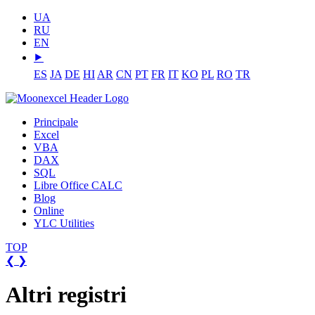
UA
RU
EN
⯈
ES
JA
DE
HI
AR
CN
PT
FR
IT
KO
PL
RO
TR
Principale
Excel
VBA
DAX
SQL
Libre Office CALC
Blog
Online
YLC Utilities
TOP
❮
❯
Altri registri