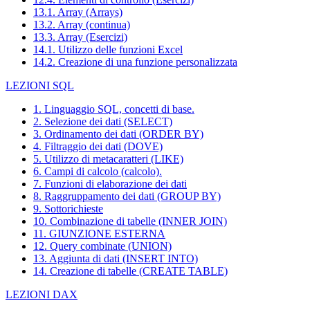
13.1. Array (Arrays)
13.2. Array (continua)
13.3. Array (Esercizi)
14.1. Utilizzo delle funzioni Excel
14.2. Creazione di una funzione personalizzata
LEZIONI SQL
1. Linguaggio SQL, concetti di base.
2. Selezione dei dati (SELECT)
3. Ordinamento dei dati (ORDER BY)
4. Filtraggio dei dati (DOVE)
5. Utilizzo di metacaratteri (LIKE)
6. Campi di calcolo (calcolo).
7. Funzioni di elaborazione dei dati
8. Raggruppamento dei dati (GROUP BY)
9. Sottorichieste
10. Combinazione di tabelle (INNER JOIN)
11. GIUNZIONE ESTERNA
12. Query combinate (UNION)
13. Aggiunta di dati (INSERT INTO)
14. Creazione di tabelle (CREATE TABLE)
LEZIONI DAX