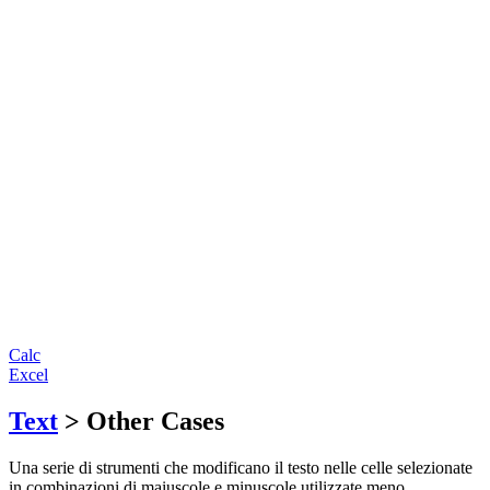
Calc
Excel
Text
> Other Cases
Una serie di strumenti che modificano il testo nelle celle selezionate
in combinazioni di maiuscole e minuscole utilizzate meno