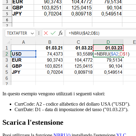
In questo esempio vengono utilizzati i seguenti valori:
CurrCode:
A2
- codice alfabetico del dollaro USA
("USD")
.
CurrDate:
D1
- data di impostazione del tasso
("01.03.23")
.
Scarica l'estensione
Puoi utilizzare la funzione
NBRU()
installando l'estensione
YLC