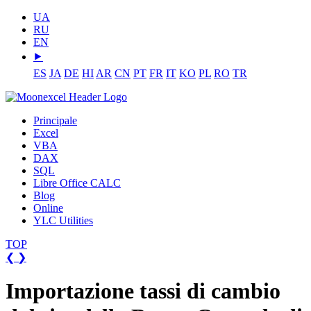
UA
RU
EN
⯈
ES
JA
DE
HI
AR
CN
PT
FR
IT
KO
PL
RO
TR
Principale
Excel
VBA
DAX
SQL
Libre Office CALC
Blog
Online
YLC Utilities
TOP
❮
❯
Importazione tassi di cambio