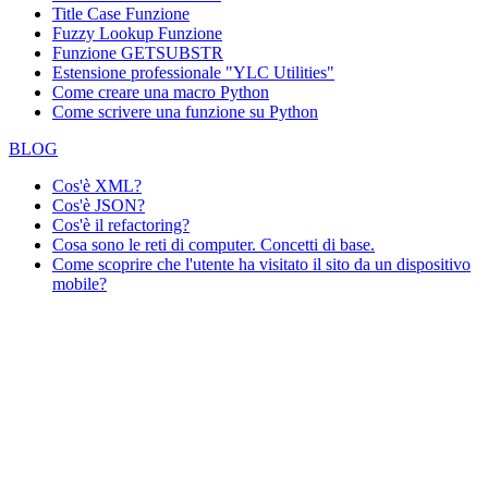
Title Case Funzione
Fuzzy Lookup
Funzione
Funzione GETSUBSTR
Estensione professionale "YLC Utilities"
Come creare una macro Python
Come scrivere una funzione su Python
BLOG
Cos'è XML?
Cos'è JSON?
Cos'è il refactoring?
Cosa sono le reti di computer. Concetti di base.
Come scoprire che l'utente ha visitato il sito da un dispositivo
mobile?