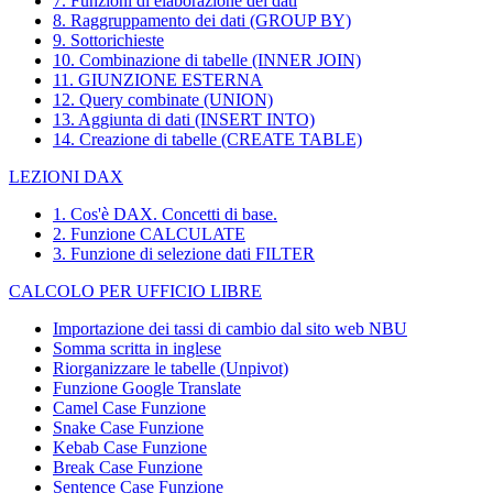
7. Funzioni di elaborazione dei dati
8. Raggruppamento dei dati (GROUP BY)
9. Sottorichieste
10. Combinazione di tabelle (INNER JOIN)
11. GIUNZIONE ESTERNA
12. Query combinate (UNION)
13. Aggiunta di dati (INSERT INTO)
14. Creazione di tabelle (CREATE TABLE)
LEZIONI DAX
1. Cos'è DAX. Concetti di base.
2. Funzione CALCULATE
3. Funzione di selezione dati FILTER
CALCOLO PER UFFICIO LIBRE
Importazione dei tassi di cambio dal sito web NBU
Somma scritta in inglese
Riorganizzare le tabelle (Unpivot)
Funzione
Google Translate
Camel Case Funzione
Snake Case Funzione
Kebab Case Funzione
Break Case Funzione
Sentence Case Funzione