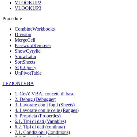
VLOOKUP2
VLOOKUP3
Procedure
CombineWorkbooks
Division
MergeCell
PasswordRemover
ShowCyrylic
ShowLatin
SortSheets
SQLQuery
UnPivotTable
LEZIONI VBA
1. Cos'è VBA, concetti di base.
2. Debug (Debugger)
3. Lavorare con i fogli (Sheets)
4. Lavorare con le celle (Ranges)
5. Proprietà (Properties)
6.1. Tipi di dati (Variables)
6.2. Tipi di dati (continua)
7.1. Condizioni (Conditions)