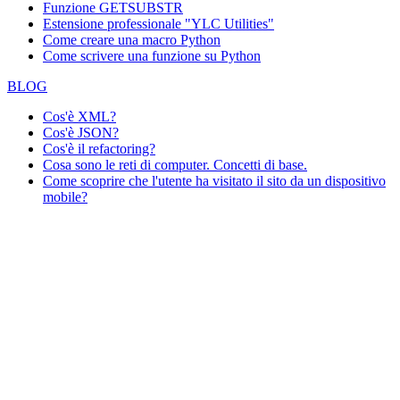
Funzione GETSUBSTR
Estensione professionale "YLC Utilities"
Come creare una macro Python
Come scrivere una funzione su Python
BLOG
Cos'è XML?
Cos'è JSON?
Cos'è il refactoring?
Cosa sono le reti di computer. Concetti di base.
Come scoprire che l'utente ha visitato il sito da un dispositivo
mobile?