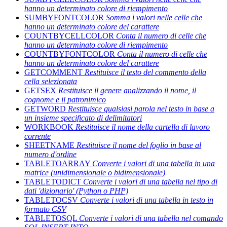
hanno un determinato colore di riempimento
SUMBYFONTCOLOR
Somma i valori nelle celle che
hanno un determinato colore del carattere
COUNTBYCELLCOLOR
Conta il numero di celle che
hanno un determinato colore di riempimento
COUNTBYFONTCOLOR
Conta il numero di celle che
hanno un determinato colore del carattere
GETCOMMENT
Restituisce il testo del commento della
cella selezionata
GETSEX
Restituisce il genere analizzando il nome, il
cognome e il patronimico
GETWORD
Restituisce qualsiasi parola nel testo in base a
un insieme specificato di delimitatori
WORKBOOK
Restituisce il nome della cartella di lavoro
corrente
SHEETNAME
Restituisce il nome del foglio in base al
numero d'ordine
TABLETOARRAY
Converte i valori di una tabella in una
matrice (unidimensionale o bidimensionale)
TABLETODICT
Converte i valori di una tabella nel tipo di
dati 'dizionario' (Python o PHP)
TABLETOCSV
Converte i valori di una tabella in testo in
formato CSV
TABLETOSQL
Converte i valori di una tabella nel comando