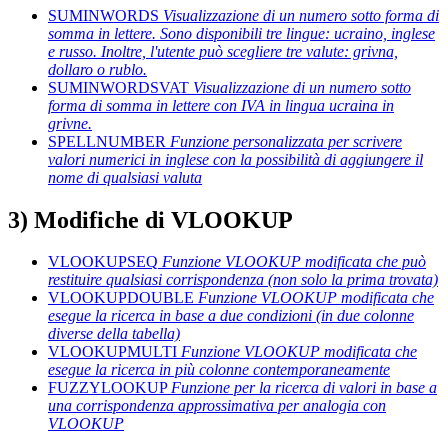
SUMINWORDS
Visualizzazione di un numero sotto forma di
somma in lettere. Sono disponibili tre lingue: ucraino, inglese
e russo. Inoltre, l'utente può scegliere tre valute: grivna,
dollaro o rublo.
SUMINWORDSVAT
Visualizzazione di un numero sotto
forma di somma in lettere con IVA in lingua ucraina in
grivne.
SPELLNUMBER
Funzione personalizzata per scrivere
valori numerici in inglese con la possibilità di aggiungere il
nome di qualsiasi valuta
3) Modifiche di VLOOKUP
VLOOKUPSEQ
Funzione VLOOKUP modificata che può
restituire qualsiasi corrispondenza (non solo la prima trovata)
VLOOKUPDOUBLE
Funzione VLOOKUP modificata che
esegue la ricerca in base a due condizioni (in due colonne
diverse della tabella)
VLOOKUPMULTI
Funzione VLOOKUP modificata che
esegue la ricerca in più colonne contemporaneamente
FUZZYLOOKUP
Funzione per la ricerca di valori in base a
una corrispondenza approssimativa per analogia con
VLOOKUP