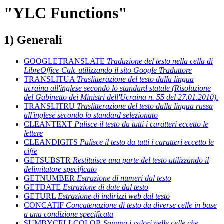
"YLC Functions"
1) Generali
GOOGLETRANSLATE
Traduzione del testo nella cella di
LibreOffice Calc utilizzando il sito Google Traduttore
TRANSLITUA
Traslitterazione del testo dalla lingua
ucraina all'inglese secondo lo standard statale (Risoluzione
del Gabinetto dei Ministri dell'Ucraina n. 55 del 27.01.2010).
TRANSLITRU
Traslitterazione del testo dalla lingua russa
all'inglese secondo lo standard selezionato
CLEANTEXT
Pulisce il testo da tutti i caratteri eccetto le
lettere
CLEANDIGITS
Pulisce il testo da tutti i caratteri eccetto le
cifre
GETSUBSTR
Restituisce una parte del testo utilizzando il
delimitatore specificato
GETNUMBER
Estrazione di numeri dal testo
GETDATE
Estrazione di date dal testo
GETURL
Estrazione di indirizzi web dal testo
CONCATIF
Concatenazione di testo da diverse celle in base
a una condizione specificata
SUMBYCELLCOLOR
Somma i valori nelle celle che