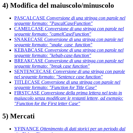
4) Modifica del maiuscolo/minuscolo
PASCALCASE
Conversione di una stringa con parole nel
seguente formato:
"PascalCaseFunction"
CAMELCASE
Conversione di una stringa con parole nel
seguente formato:
"camelCaseFunction"
SNAKECASE
Conversione di una stringa con parole nel
seguente formato:
"snake_case_function"
KEBABCASE
Conversione di una stringa con parole nel
seguente formato:
"kebab-case-function"
BREAKCASE
Conversione di una stringa con parole nel
seguente formato:
"break case function"
SENTENCECASE
Conversione di una stringa con parole
nel seguente formato:
"Sentence case function"
TITLECASE
Conversione di una stringa con parole nel
seguente formato:
"Function for Title Case"
FIRSTCASE
Conversione della prima lettera nel testo in
maiuscolo senza modificare le restanti lettere, ad esempio:
"Function for the First letter Case"
5) Mercati
YFINANCE
Ottenimento di dati storici per un periodo dal