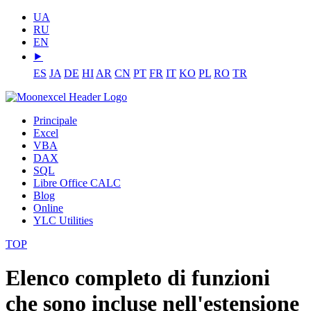
UA
RU
EN
⯈
ES
JA
DE
HI
AR
CN
PT
FR
IT
KO
PL
RO
TR
Principale
Excel
VBA
DAX
SQL
Libre Office CALC
Blog
Online
YLC Utilities
TOP
Elenco completo di funzioni
che sono incluse nell'estensione