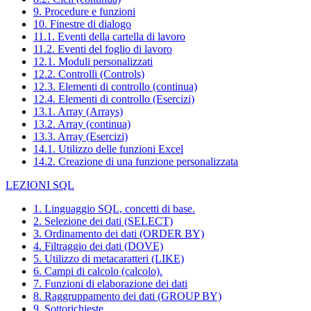
9. Procedure e funzioni
10. Finestre di dialogo
11.1. Eventi della cartella di lavoro
11.2. Eventi del foglio di lavoro
12.1. Moduli personalizzati
12.2. Controlli (Controls)
12.3. Elementi di controllo (continua)
12.4. Elementi di controllo (Esercizi)
13.1. Array (Arrays)
13.2. Array (continua)
13.3. Array (Esercizi)
14.1. Utilizzo delle funzioni Excel
14.2. Creazione di una funzione personalizzata
LEZIONI SQL
1. Linguaggio SQL, concetti di base.
2. Selezione dei dati (SELECT)
3. Ordinamento dei dati (ORDER BY)
4. Filtraggio dei dati (DOVE)
5. Utilizzo di metacaratteri (LIKE)
6. Campi di calcolo (calcolo).
7. Funzioni di elaborazione dei dati
8. Raggruppamento dei dati (GROUP BY)
9. Sottorichieste