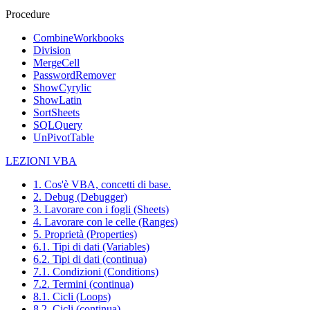
Procedure
CombineWorkbooks
Division
MergeCell
PasswordRemover
ShowCyrylic
ShowLatin
SortSheets
SQLQuery
UnPivotTable
LEZIONI VBA
1. Cos'è VBA, concetti di base.
2. Debug (Debugger)
3. Lavorare con i fogli (Sheets)
4. Lavorare con le celle (Ranges)
5. Proprietà (Properties)
6.1. Tipi di dati (Variables)
6.2. Tipi di dati (continua)
7.1. Condizioni (Conditions)
7.2. Termini (continua)
8.1. Cicli (Loops)
8.2. Cicli (continua)