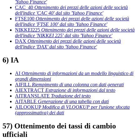
'Yahoo Finance'
CAC_40
Ottenimento dei prezzi delle azioni delle società
dell'indice 'CAC 40' dal sito 'Yahoo Finance'
FTSE100
Ottenimento dei prezzi delle azioni delle società
dell'indice 'FTSE 100' dal sito 'Yahoo Finance'
NIKKEI225
Ottenimento dei prezzi delle azioni delle società
dell'indice 'NIKKEI 225' dal sito 'Yahoo Finance'
DAX
Ottenimento dei prezzi delle azioni delle società
dell'indice 'DAX' dal sito 'Yahoo Finance'
6) IA
AI
Ottenimento di informazioni da un modello linguistico di
grandi dimensioni
AIFILL
Riempimento di una colonna con dati generati
AIEXTRACT
Estrazione di informazioni dal testo
AITRANSLATE
Traduzione del testo
AITABLE
Generazione di una tabella con dati
AILOOKUP
Modifica di VLOOKUP per l'unione sfocata
(approssimativa) dei dati
5
7
) Ottenimento dei tassi di cambio
ufficiali