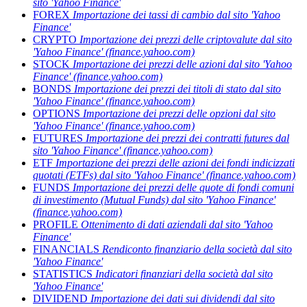
sito 'Yahoo Finance'
FOREX
Importazione dei tassi di cambio dal sito 'Yahoo
Finance'
CRYPTO
Importazione dei prezzi delle criptovalute dal sito
'Yahoo Finance' (finance.yahoo.com)
STOCK
Importazione dei prezzi delle azioni dal sito 'Yahoo
Finance' (finance.yahoo.com)
BONDS
Importazione dei prezzi dei titoli di stato dal sito
'Yahoo Finance' (finance.yahoo.com)
OPTIONS
Importazione dei prezzi delle opzioni dal sito
'Yahoo Finance' (finance.yahoo.com)
FUTURES
Importazione dei prezzi dei contratti futures dal
sito 'Yahoo Finance' (finance.yahoo.com)
ETF
Importazione dei prezzi delle azioni dei fondi indicizzati
quotati (ETFs) dal sito 'Yahoo Finance' (finance.yahoo.com)
FUNDS
Importazione dei prezzi delle quote di fondi comuni
di investimento (Mutual Funds) dal sito 'Yahoo Finance'
(finance.yahoo.com)
PROFILE
Ottenimento di dati aziendali dal sito 'Yahoo
Finance'
FINANCIALS
Rendiconto finanziario della società dal sito
'Yahoo Finance'
STATISTICS
Indicatori finanziari della società dal sito
'Yahoo Finance'
DIVIDEND
Importazione dei dati sui dividendi dal sito