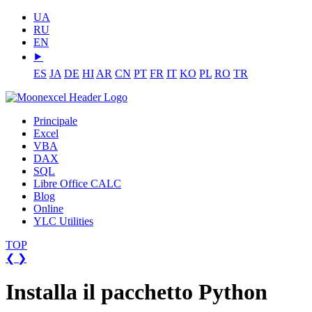
UA
RU
EN
⯈
ES
JA
DE
HI
AR
CN
PT
FR
IT
KO
PL
RO
TR
Principale
Excel
VBA
DAX
SQL
Libre Office CALC
Blog
Online
YLC Utilities
TOP
❮
❯
Installa il pacchetto Python