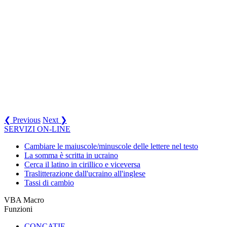
❮ Previous
Next ❯
SERVIZI ON-LINE
Cambiare le maiuscole/minuscole delle lettere nel testo
La somma è scritta in ucraino
Cerca il latino in cirillico e viceversa
Traslitterazione dall'ucraino all'inglese
Tassi di cambio
VBA Macro
Funzioni
CONCATIF