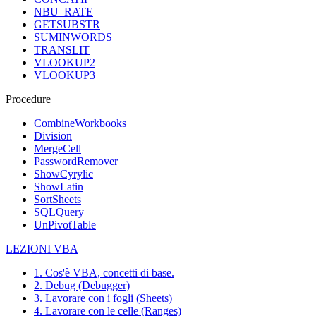
NBU_RATE
GETSUBSTR
SUMINWORDS
TRANSLIT
VLOOKUP2
VLOOKUP3
Procedure
CombineWorkbooks
Division
MergeCell
PasswordRemover
ShowCyrylic
ShowLatin
SortSheets
SQLQuery
UnPivotTable
LEZIONI VBA
1. Cos'è VBA, concetti di base.
2. Debug (Debugger)
3. Lavorare con i fogli (Sheets)
4. Lavorare con le celle (Ranges)