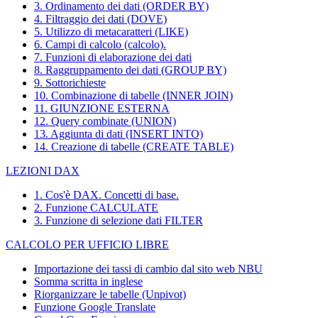
3. Ordinamento dei dati (ORDER BY)
4. Filtraggio dei dati (DOVE)
5. Utilizzo di metacaratteri (LIKE)
6. Campi di calcolo (calcolo).
7. Funzioni di elaborazione dei dati
8. Raggruppamento dei dati (GROUP BY)
9. Sottorichieste
10. Combinazione di tabelle (INNER JOIN)
11. GIUNZIONE ESTERNA
12. Query combinate (UNION)
13. Aggiunta di dati (INSERT INTO)
14. Creazione di tabelle (CREATE TABLE)
LEZIONI DAX
1. Cos'è DAX. Concetti di base.
2. Funzione CALCULATE
3. Funzione di selezione dati FILTER
CALCOLO PER UFFICIO LIBRE
Importazione dei tassi di cambio dal sito web NBU
Somma scritta in inglese
Riorganizzare le tabelle (Unpivot)
Funzione
Google Translate