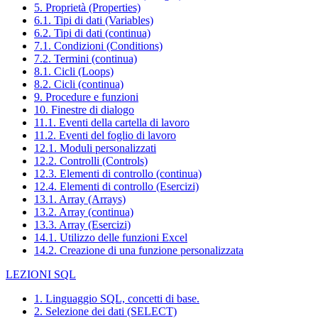
5. Proprietà (Properties)
6.1. Tipi di dati (Variables)
6.2. Tipi di dati (continua)
7.1. Condizioni (Conditions)
7.2. Termini (continua)
8.1. Cicli (Loops)
8.2. Cicli (continua)
9. Procedure e funzioni
10. Finestre di dialogo
11.1. Eventi della cartella di lavoro
11.2. Eventi del foglio di lavoro
12.1. Moduli personalizzati
12.2. Controlli (Controls)
12.3. Elementi di controllo (continua)
12.4. Elementi di controllo (Esercizi)
13.1. Array (Arrays)
13.2. Array (continua)
13.3. Array (Esercizi)
14.1. Utilizzo delle funzioni Excel
14.2. Creazione di una funzione personalizzata
LEZIONI SQL
1. Linguaggio SQL, concetti di base.
2. Selezione dei dati (SELECT)