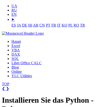
UA
RU
EN
⯈
ES
JA
DE
HI
AR
CN
PT
FR
IT
KO
PL
RO
TR
Haupt
Excel
VBA
DAX
SQL
Libre Office CALC
Blog
Online
YLC Utilities
TOP
❮
❯
Installieren Sie das Python -