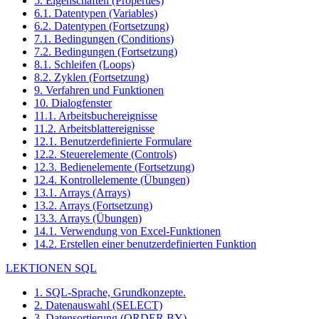
5. Eigenschaften (Properties)
6.1. Datentypen (Variables)
6.2. Datentypen (Fortsetzung)
7.1. Bedingungen (Conditions)
7.2. Bedingungen (Fortsetzung)
8.1. Schleifen (Loops)
8.2. Zyklen (Fortsetzung)
9. Verfahren und Funktionen
10. Dialogfenster
11.1. Arbeitsbuchereignisse
11.2. Arbeitsblattereignisse
12.1. Benutzerdefinierte Formulare
12.2. Steuerelemente (Controls)
12.3. Bedienelemente (Fortsetzung)
12.4. Kontrollelemente (Übungen)
13.1. Arrays (Arrays)
13.2. Arrays (Fortsetzung)
13.3. Arrays (Übungen)
14.1. Verwendung von Excel-Funktionen
14.2. Erstellen einer benutzerdefinierten Funktion
LEKTIONEN SQL
1. SQL-Sprache, Grundkonzepte.
2. Datenauswahl (SELECT)
3. Datensortierung (ORDER BY)