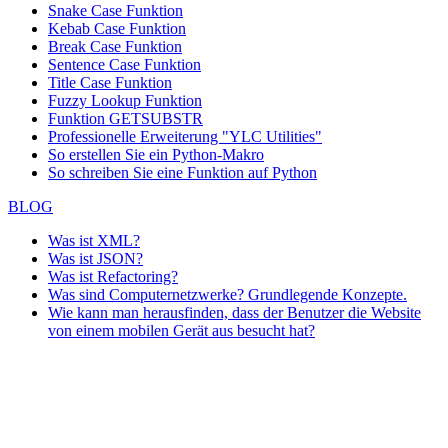
Snake Case Funktion
Kebab Case Funktion
Break Case Funktion
Sentence Case Funktion
Title Case Funktion
Fuzzy Lookup
Funktion
Funktion GETSUBSTR
Professionelle Erweiterung "YLC Utilities"
So erstellen Sie ein Python-Makro
So schreiben Sie eine Funktion auf Python
BLOG
Was ist XML?
Was ist JSON?
Was ist Refactoring?
Was sind Computernetzwerke? Grundlegende Konzepte.
Wie kann man herausfinden, dass der Benutzer die Website
von einem mobilen Gerät aus besucht hat?