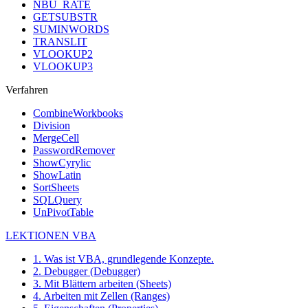
NBU_RATE
GETSUBSTR
SUMINWORDS
TRANSLIT
VLOOKUP2
VLOOKUP3
Verfahren
CombineWorkbooks
Division
MergeCell
PasswordRemover
ShowCyrylic
ShowLatin
SortSheets
SQLQuery
UnPivotTable
LEKTIONEN VBA
1. Was ist VBA, grundlegende Konzepte.
2. Debugger (Debugger)
3. Mit Blättern arbeiten (Sheets)
4. Arbeiten mit Zellen (Ranges)