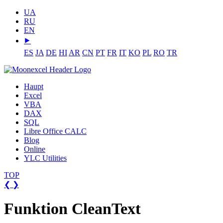
UA
RU
EN
⯈
ES
JA
DE
HI
AR
CN
PT
FR
IT
KO
PL
RO
TR
Haupt
Excel
VBA
DAX
SQL
Libre Office CALC
Blog
Online
YLC Utilities
TOP
❮
❯
Funktion CleanText