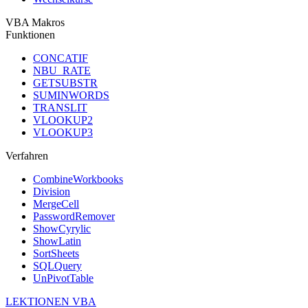
VBA Makros
Funktionen
CONCATIF
NBU_RATE
GETSUBSTR
SUMINWORDS
TRANSLIT
VLOOKUP2
VLOOKUP3
Verfahren
CombineWorkbooks
Division
MergeCell
PasswordRemover
ShowCyrylic
ShowLatin
SortSheets
SQLQuery
UnPivotTable
LEKTIONEN VBA